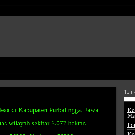
Late
esa di Kabupaten Purbalingga, Jawa
Ko
Ma
as wilayah sekitar 6.077 hektar.
Po
Ko