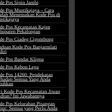
de Pos Sipin Jambi
de Pos Mustikajaya – Cara
dah Menemukan Kode Pos di
stikajaya
de Pos Kecamatan Kajen
bupaten Pekalongan
de Pos Ciadeg Cigombong
nduan Kode Pos Banjarmlati
diri
de Pos Bandar Klippa
de Pos Kebon Lega
de Pos 14260: Pendekatan
rhadap Semua Yang Anda
tuhkan
ri Kode Pos Kecamatan Jiwan
diun? Ini Jawabannya
de Pos Kelurahan Pisangan
mur: Semua yang Perlu Anda