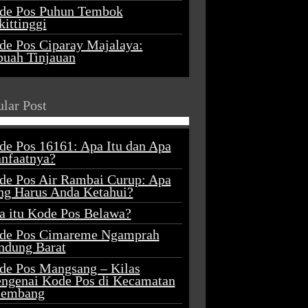
de Pos Puhun Tembok
ittinggi
de Pos Ciparay Majalaya:
buah Tinjauan
lar Post
de Pos 16161: Apa Itu dan Apa
nfaatnya?
de Pos Air Rambai Curup: Apa
ng Harus Anda Ketahui?
a itu Kode Pos Belawa?
de Pos Cimareme Ngamprah
ndung Barat
de Pos Mangsang – Kilas
ngenai Kode Pos di Kecamatan
lembang