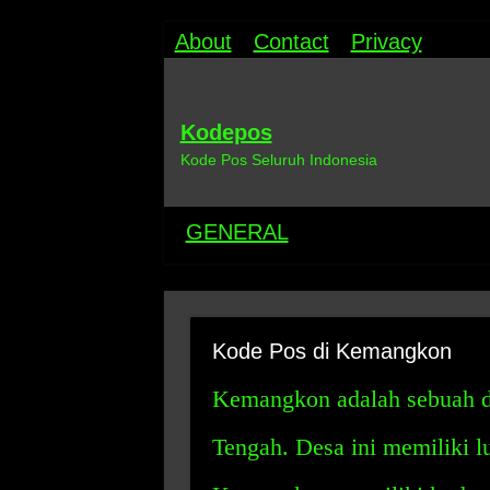
About
Contact
Privacy
Kodepos
Kode Pos Seluruh Indonesia
GENERAL
Kode Pos di Kemangkon
Kemangkon adalah sebuah d
Tengah. Desa ini memiliki lu