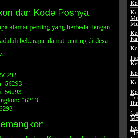
Ko
kon dan Kode Posnya
Ko
Mu
Mu
pa alamat penting yang berbeda dengan
Ko
Ka
 adalah beberapa alamat penting di desa
Ko
a:
Pa
Ke
Ko
 56293
Ko
: 56293
m: 56293
Ko
Te
ngkon: 56293
Bu
6293
Ca
Ma
Kemangkon
Ko
Ti