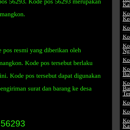
pos 56293. Kode pos 56293 merupakan
Ka
Ko
emangkon.
Ke
Ko
Ko
Ko
 pos resmi yang diberikan oleh
Ng
Ko
angkon. Kode pos tersebut berlaku
Ko
Ba
ini. Kode pos tersebut dapat digunakan
Ko
ngiriman surat dan barang ke desa
Ba
Te
Ko
Ko
Ko
 56293
Ka