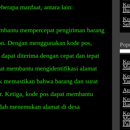
Ko
erapa manfaat, antara lain:
Buk
Ko
Se
embantu mempercepat pengiriman barang
on. Dengan menggunakan kode pos,
Popu
 dapat diterima dengan cepat dan tepat
Ko
Ma
at membantu mengidentifikasi alamat
Ko
uk memastikan bahwa barang dan surat
Ya
Ap
ar. Ketiga, kode pos dapat membantu
Ko
Ba
udah menemukan alamat di desa
Ko
Me
Pa