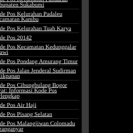
bupaten Sukabumi
de Pos Kelurahan Padaleu
camatan Kambu
de Pos Kelurahan Tuah Karya
de Pos 20142
de Pos Kecamatan Kedunggalar
awi
de Pos Pondang Amurang Timur
de Pos Jalan Jenderal Sudirman
likpapan
de Pos Cibungbulang Bogor
rat: Informasi Kode Pos
rlengkap
de Pos Air Haji
de Pos Pisang Selatan
de Pos Malangjiwan Colomadu
ranganyar