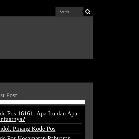
st Post
de Pos 16161: Apa Itu dan Apa
nfaatnya?
ndok Pinang Kode Pos
de Pos Kecamatan Pabuaran