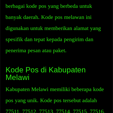
berbagai kode pos yang berbeda untuk
banyak daerah. Kode pos melawan ini
digunakan untuk memberikan alamat yang
spesifik dan tepat kepada pengirim dan
penerima pesan atau paket.
Kode Pos di Kabupaten
Melawi
Kabupaten Melawi memiliki beberapa kode
pos yang unik. Kode pos tersebut adalah
77511, 77512, 77513, 77514, 77515, 77516,