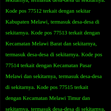
Kode pos 77512 terkait dengan sekitar
Kabupaten Melawi, termasuk desa-desa di
sekitarnya. Kode pos 77513 terkait dengan
Kecamatan Melawi Barat dan sekitarnya,
termasuk desa-desa di sekitarnya. Kode pos
77514 terkait dengan Kecamatan Pasar
Melawi dan sekitarnya, termasuk desa-desa
di sekitarnya. Kode pos 77515 terkait
dengan Kecamatan Melawi Timur dan
sekitarnya, termasuk desa-desa di sekitarnya.