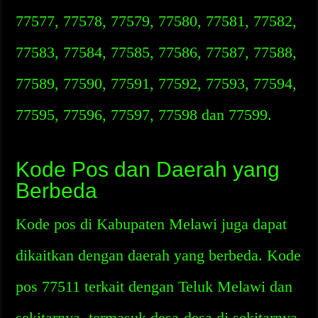
77577, 77578, 77579, 77580, 77581, 77582,
77583, 77584, 77585, 77586, 77587, 77588,
77589, 77590, 77591, 77592, 77593, 77594,
77595, 77596, 77597, 77598 dan 77599.
Kode Pos dan Daerah yang
Berbeda
Kode pos di Kabupaten Melawi juga dapat
dikaitkan dengan daerah yang berbeda. Kode
pos 77511 terkait dengan Teluk Melawi dan
sekitarnya, termasuk desa-desa di sekitarnya.