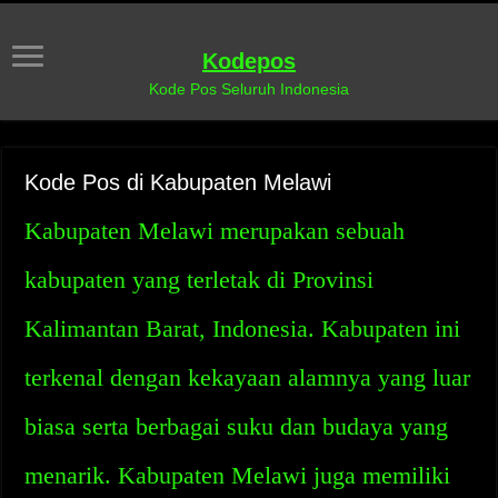
Kodepos
Kode Pos Seluruh Indonesia
Kode Pos di Kabupaten Melawi
Kabupaten Melawi merupakan sebuah
kabupaten yang terletak di Provinsi
Kalimantan Barat, Indonesia. Kabupaten ini
terkenal dengan kekayaan alamnya yang luar
biasa serta berbagai suku dan budaya yang
menarik. Kabupaten Melawi juga memiliki