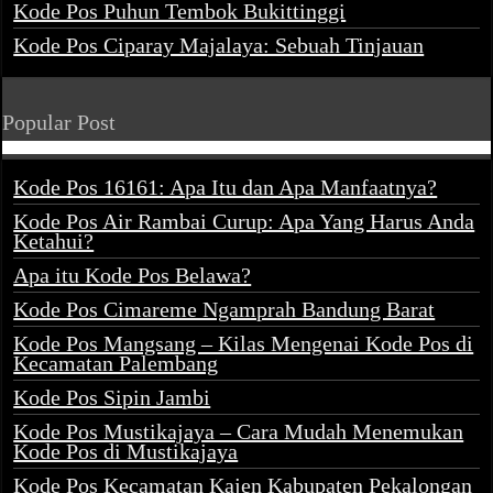
Kode Pos Puhun Tembok Bukittinggi
Kode Pos Ciparay Majalaya: Sebuah Tinjauan
Popular Post
Kode Pos 16161: Apa Itu dan Apa Manfaatnya?
Kode Pos Air Rambai Curup: Apa Yang Harus Anda
Ketahui?
Apa itu Kode Pos Belawa?
Kode Pos Cimareme Ngamprah Bandung Barat
Kode Pos Mangsang – Kilas Mengenai Kode Pos di
Kecamatan Palembang
Kode Pos Sipin Jambi
Kode Pos Mustikajaya – Cara Mudah Menemukan
Kode Pos di Mustikajaya
Kode Pos Kecamatan Kajen Kabupaten Pekalongan