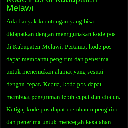
Melawi
Ada banyak keuntungan yang bisa
didapatkan dengan menggunakan kode pos
di Kabupaten Melawi. Pertama, kode pos
dapat membantu pengirim dan penerima
untuk menemukan alamat yang sesuai
dengan cepat. Kedua, kode pos dapat
membuat pengiriman lebih cepat dan efisien.
Ketiga, kode pos dapat membantu pengirim
dan penerima untuk mencegah kesalahan