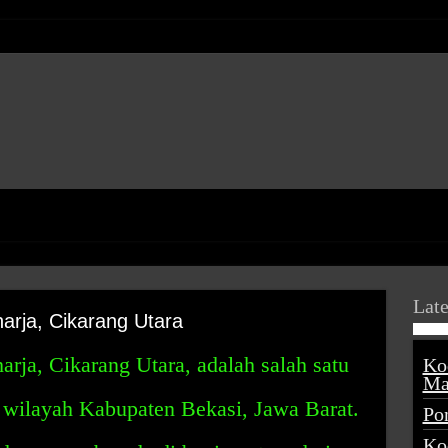
Late
rja, Cikarang Utara
ja, Cikarang Utara, adalah salah satu
Ko
Ma
i wilayah Kabupaten Bekasi, Jawa Barat.
Po
Ko