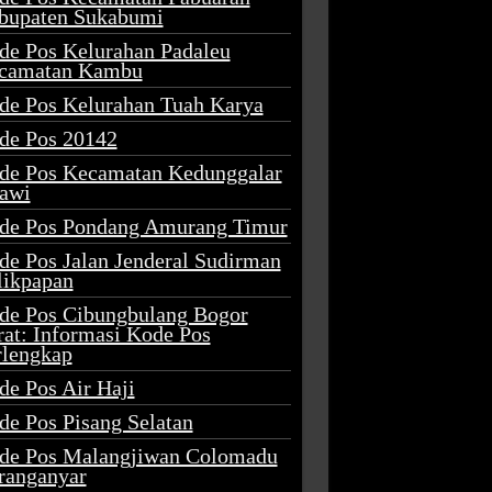
bupaten Sukabumi
de Pos Kelurahan Padaleu
camatan Kambu
de Pos Kelurahan Tuah Karya
de Pos 20142
de Pos Kecamatan Kedunggalar
awi
de Pos Pondang Amurang Timur
de Pos Jalan Jenderal Sudirman
likpapan
de Pos Cibungbulang Bogor
rat: Informasi Kode Pos
rlengkap
de Pos Air Haji
de Pos Pisang Selatan
de Pos Malangjiwan Colomadu
ranganyar