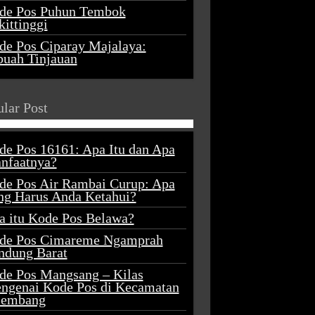
de Pos Puhun Tembok
ittinggi
de Pos Ciparay Majalaya:
buah Tinjauan
lar Post
de Pos 16161: Apa Itu dan Apa
nfaatnya?
de Pos Air Rambai Curup: Apa
ng Harus Anda Ketahui?
a itu Kode Pos Belawa?
de Pos Cimareme Ngamprah
ndung Barat
de Pos Mangsang – Kilas
ngenai Kode Pos di Kecamatan
lembang