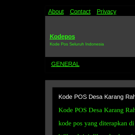
About
Contact
Privacy
Kodepos
Kode Pos Seluruh Indonesia
GENERAL
Kode POS Desa Karang Raha
Kode POS Desa Karang Rahar
kode pos yang diterapkan d