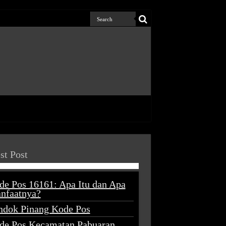
st Post
de Pos 16161: Apa Itu dan Apa
nfaatnya?
ndok Pinang Kode Pos
de Pos Kecamatan Pabuaran