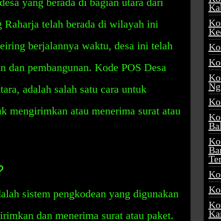
desa yang berada di bagian utara dari
Ka
Ko
Raharja telah berada di wilayah ini
Ke
eiring berjalannya waktu, desa ini telah
Ko
Ko
an dan pembangunan. Kode POS Desa
Ko
Ng
ara, adalah salah satu cara untuk
Ko
 mengirimkan atau menerima surat atau
Ko
Ba
Ko
Ba
Te
?
Ko
Ko
alah sistem pengkodean yang digunakan
Ko
Ka
irimkan dan menerima surat atau paket.