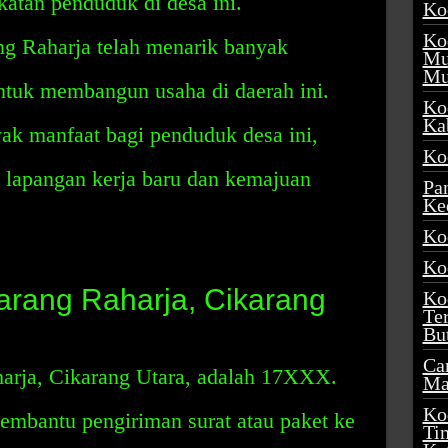
katan penduduk di desa ini.
Ko
Ko
g Raharja telah menarik banyak
Mu
Mu
tuk membangun usaha di daerah ini.
Ko
Ka
ak manfaat bagi penduduk desa ini,
Ko
lapangan kerja baru dan kemajuan
Pa
Ke
Ko
Ko
rang Raharja, Cikarang
Ko
Te
Bu
Ca
rja, Cikarang Utara, adalah 17XXX.
Ma
Ko
embantu pengiriman surat atau paket ke
Ti