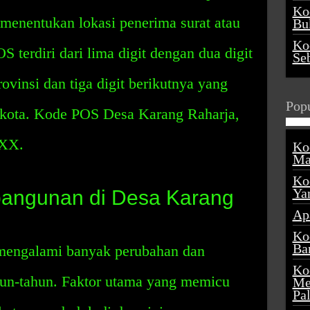
Ko
enentukan lokasi penerima surat atau
Buk
Ko
S terdiri dari lima digit dengan dua digit
Se
vinsi dan tiga digit berikutnya yang
Popu
 kota. Kode POS Desa Karang Raharja,
XXX.
Ko
Ma
Ko
Ya
angunan di Desa Karang
Ap
Ko
Ba
 mengalami banyak perubahan dan
Ko
un-tahun. Faktor utama yang memicu
Me
Pa