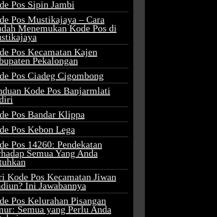
de Pos Sipin Jambi
de Pos Mustikajaya – Cara
dah Menemukan Kode Pos di
stikajaya
de Pos Kecamatan Kajen
bupaten Pekalongan
de Pos Ciadeg Cigombong
nduan Kode Pos Banjarmlati
diri
de Pos Bandar Klippa
de Pos Kebon Lega
de Pos 14260: Pendekatan
rhadap Semua Yang Anda
tuhkan
ri Kode Pos Kecamatan Jiwan
diun? Ini Jawabannya
de Pos Kelurahan Pisangan
mur: Semua yang Perlu Anda