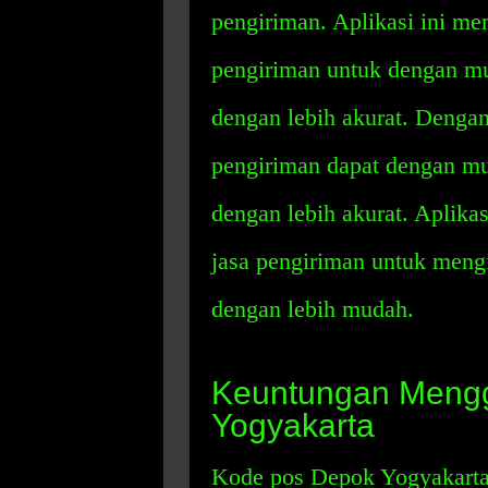
pengiriman. Aplikasi ini m
pengiriman untuk dengan mu
dengan lebih akurat. Dengan
pengiriman dapat dengan mu
dengan lebih akurat. Aplik
jasa pengiriman untuk meng
dengan lebih mudah.
Keuntungan Meng
Yogyakarta
Kode pos Depok Yogyakarta