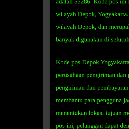
adalah 55286. Kode pos ini
wilayah Depok, Yogyakarta. 
wilayah Depok, dan merupak
banyak digunakan di seluru
Kode pos Depok Yogyakarta
perusahaan pengiriman dan
pengiriman dan pembayaran.
membantu para pengguna ja
menentukan lokasi tujuan m
pos ini, pelanggan dapat de