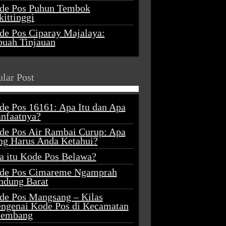
de Pos Puhun Tembok
ittinggi
de Pos Ciparay Majalaya:
buah Tinjauan
lar Post
de Pos 16161: Apa Itu dan Apa
nfaatnya?
de Pos Air Rambai Curup: Apa
ng Harus Anda Ketahui?
a itu Kode Pos Belawa?
de Pos Cimareme Ngamprah
ndung Barat
de Pos Mangsang – Kilas
ngenai Kode Pos di Kecamatan
lembang