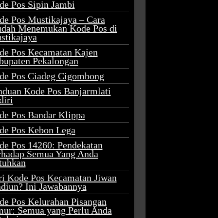
de Pos Sipin Jambi
de Pos Mustikajaya – Cara
dah Menemukan Kode Pos di
stikajaya
de Pos Kecamatan Kajen
bupaten Pekalongan
de Pos Ciadeg Cigombong
nduan Kode Pos Banjarmlati
diri
de Pos Bandar Klippa
de Pos Kebon Lega
de Pos 14260: Pendekatan
rhadap Semua Yang Anda
tuhkan
ri Kode Pos Kecamatan Jiwan
diun? Ini Jawabannya
de Pos Kelurahan Pisangan
mur: Semua yang Perlu Anda