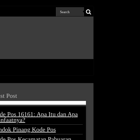
st Post
de Pos 16161: Apa Itu dan Apa
nfaatnya?
ndok Pinang Kode Pos
de Pos Kecamatan Pabuaran