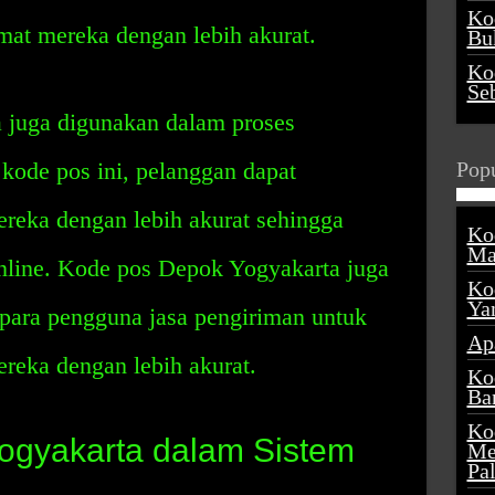
Ko
at mereka dengan lebih akurat.
Buk
Ko
Se
 juga digunakan dalam proses
kode pos ini, pelanggan dapat
Popu
reka dengan lebih akurat sehingga
Ko
Ma
ine. Kode pos Depok Yogyakarta juga
Ko
Ya
ara pengguna jasa pengiriman untuk
Ap
reka dengan lebih akurat.
Ko
Ba
Ko
ogyakarta dalam Sistem
Me
Pa