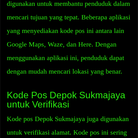
digunakan untuk membantu penduduk dalam
mencari tujuan yang tepat. Beberapa aplikasi
yang menyediakan kode pos ini antara lain
Google Maps, Waze, dan Here. Dengan
menggunakan aplikasi ini, penduduk dapat
dengan mudah mencari lokasi yang benar.
Kode Pos Depok Sukmajaya
untuk Verifikasi
Kode pos Depok Sukmajaya juga digunakan
untuk verifikasi alamat. Kode pos ini sering