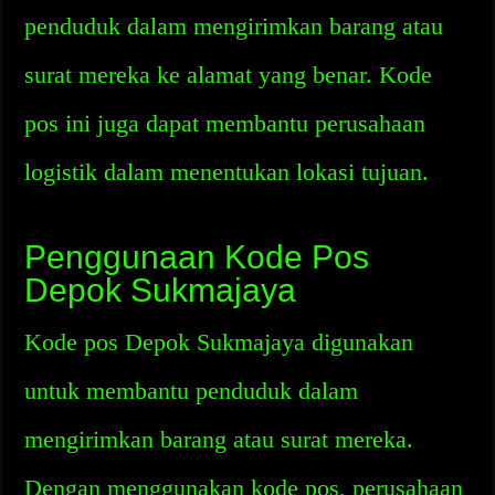
penduduk dalam mengirimkan barang atau
surat mereka ke alamat yang benar. Kode
pos ini juga dapat membantu perusahaan
logistik dalam menentukan lokasi tujuan.
Penggunaan Kode Pos
Depok Sukmajaya
Kode pos Depok Sukmajaya digunakan
untuk membantu penduduk dalam
mengirimkan barang atau surat mereka.
Dengan menggunakan kode pos, perusahaan