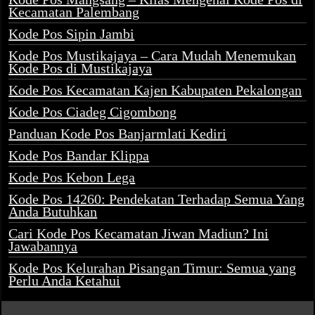
Kecamatan Palembang
Kode Pos Sipin Jambi
Kode Pos Mustikajaya – Cara Mudah Menemukan
Kode Pos di Mustikajaya
Kode Pos Kecamatan Kajen Kabupaten Pekalongan
Kode Pos Ciadeg Cigombong
Panduan Kode Pos Banjarmlati Kediri
Kode Pos Bandar Klippa
Kode Pos Kebon Lega
Kode Pos 14260: Pendekatan Terhadap Semua Yang
Anda Butuhkan
Cari Kode Pos Kecamatan Jiwan Madiun? Ini
Jawabannya
Kode Pos Kelurahan Pisangan Timur: Semua yang
Perlu Anda Ketahui