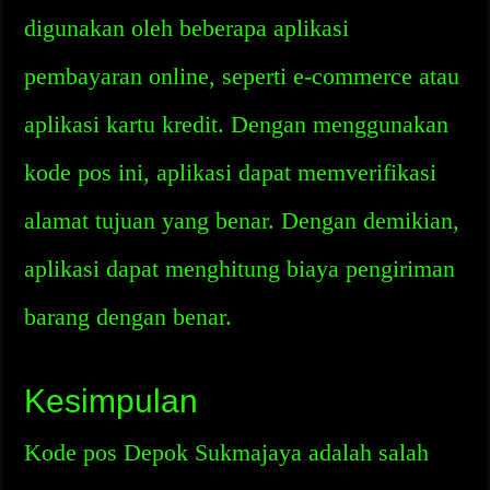
digunakan oleh beberapa aplikasi
pembayaran online, seperti e-commerce atau
aplikasi kartu kredit. Dengan menggunakan
kode pos ini, aplikasi dapat memverifikasi
alamat tujuan yang benar. Dengan demikian,
aplikasi dapat menghitung biaya pengiriman
barang dengan benar.
Kesimpulan
Kode pos Depok Sukmajaya adalah salah