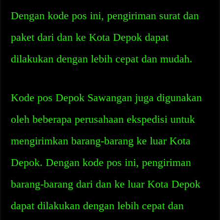
Dengan kode pos ini, pengiriman surat dan
paket dari dan ke Kota Depok dapat
dilakukan dengan lebih cepat dan mudah.
Kode pos Depok Sawangan juga digunakan
oleh beberapa perusahaan ekspedisi untuk
mengirimkan barang-barang ke luar Kota
Depok. Dengan kode pos ini, pengiriman
barang-barang dari dan ke luar Kota Depok
dapat dilakukan dengan lebih cepat dan