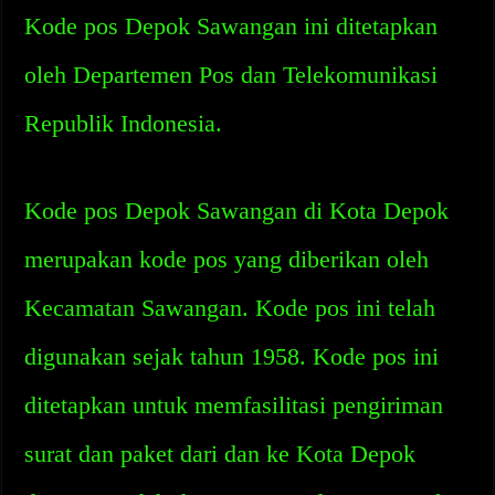
Kode pos Depok Sawangan ini ditetapkan
oleh Departemen Pos dan Telekomunikasi
Republik Indonesia.
Kode pos Depok Sawangan di Kota Depok
merupakan kode pos yang diberikan oleh
Kecamatan Sawangan. Kode pos ini telah
digunakan sejak tahun 1958. Kode pos ini
ditetapkan untuk memfasilitasi pengiriman
surat dan paket dari dan ke Kota Depok