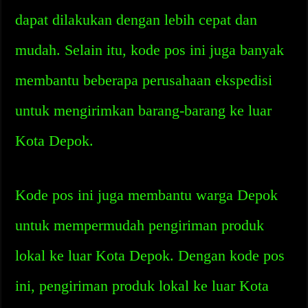
dapat dilakukan dengan lebih cepat dan
mudah. Selain itu, kode pos ini juga banyak
membantu beberapa perusahaan ekspedisi
untuk mengirimkan barang-barang ke luar
Kota Depok.
Kode pos ini juga membantu warga Depok
untuk mempermudah pengiriman produk
lokal ke luar Kota Depok. Dengan kode pos
ini, pengiriman produk lokal ke luar Kota