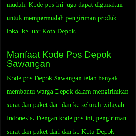
mudah. Kode pos ini juga dapat digunakan
untuk mempermudah pengiriman produk
lokal ke luar Kota Depok.
Manfaat Kode Pos Depok
Sawangan
Kode pos Depok Sawangan telah banyak
membantu warga Depok dalam mengirimkan
surat dan paket dari dan ke seluruh wilayah
Indonesia. Dengan kode pos ini, pengiriman
surat dan paket dari dan ke Kota Depok