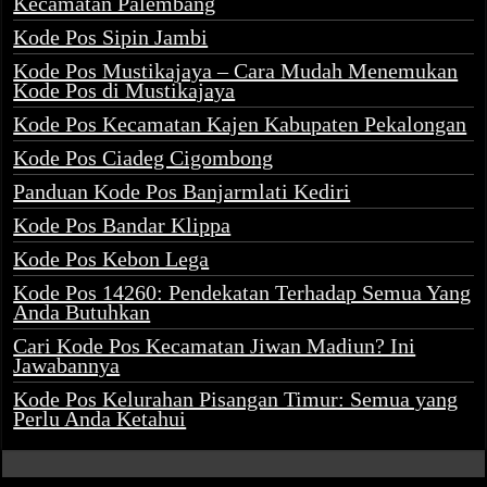
Kecamatan Palembang
Kode Pos Sipin Jambi
Kode Pos Mustikajaya – Cara Mudah Menemukan
Kode Pos di Mustikajaya
Kode Pos Kecamatan Kajen Kabupaten Pekalongan
Kode Pos Ciadeg Cigombong
Panduan Kode Pos Banjarmlati Kediri
Kode Pos Bandar Klippa
Kode Pos Kebon Lega
Kode Pos 14260: Pendekatan Terhadap Semua Yang
Anda Butuhkan
Cari Kode Pos Kecamatan Jiwan Madiun? Ini
Jawabannya
Kode Pos Kelurahan Pisangan Timur: Semua yang
Perlu Anda Ketahui