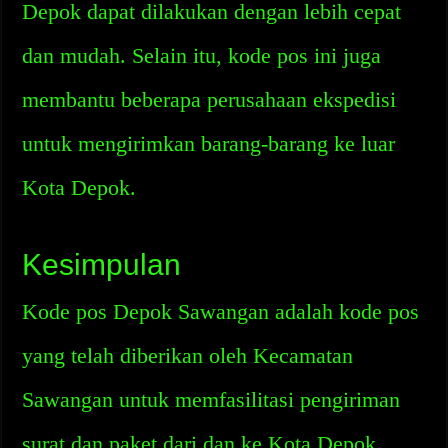
Depok dapat dilakukan dengan lebih cepat
dan mudah. Selain itu, kode pos ini juga
membantu beberapa perusahaan ekspedisi
untuk mengirimkan barang-barang ke luar
Kota Depok.
Kesimpulan
Kode pos Depok Sawangan adalah kode pos
yang telah diberikan oleh Kecamatan
Sawangan untuk memfasilitasi pengiriman
surat dan paket dari dan ke Kota Depok.