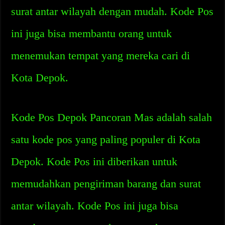
surat antar wilayah dengan mudah. Kode Pos
ini juga bisa membantu orang untuk
menemukan tempat yang mereka cari di
Kota Depok.
Kode Pos Depok Pancoran Mas adalah salah
satu kode pos yang paling populer di Kota
Depok. Kode Pos ini diberikan untuk
memudahkan pengiriman barang dan surat
antar wilayah. Kode Pos ini juga bisa