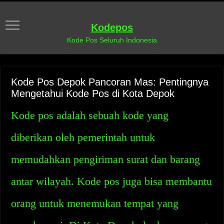
Kodepos
Kode Pos Seluruh Indonesia
Kode Pos Depok Pancoran Mas: Pentingnya
Mengetahui Kode Pos di Kota Depok
Kode pos adalah sebuah kode yang
diberikan oleh pemerintah untuk
memudahkan pengiriman surat dan barang
antar wilayah. Kode pos juga bisa membantu
orang untuk menemukan tempat yang