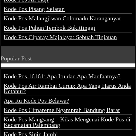
Kode Pos Pisang Selatan
Kode Pos Malangjiwan Colomadu Karanganyar
Kode Pos Puhun Tembok Bukittinggi
Kode Pos Ciparay Majalaya: Sebuah Tinjauan
Popular Post
Kode Pos 16161: Apa Itu dan Apa Manfaatnya?
Kode Pos Air Rambai Curup: Apa Yang Harus Anda
Ketahui?
Apa itu Kode Pos Belawa?
Kode Pos Cimareme Ngamprah Bandung Barat
Kode Pos Mangsang – Kilas Mengenai Kode Pos di
Kecamatan Palembang
Kode Pos Sipin Jambi