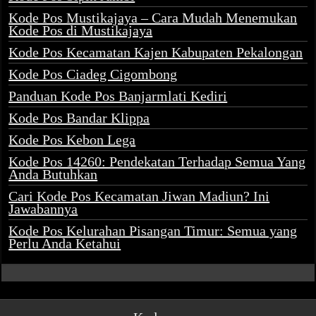
Kode Pos Mustikajaya – Cara Mudah Menemukan
Kode Pos di Mustikajaya
Kode Pos Kecamatan Kajen Kabupaten Pekalongan
Kode Pos Ciadeg Cigombong
Panduan Kode Pos Banjarmlati Kediri
Kode Pos Bandar Klippa
Kode Pos Kebon Lega
Kode Pos 14260: Pendekatan Terhadap Semua Yang
Anda Butuhkan
Cari Kode Pos Kecamatan Jiwan Madiun? Ini
Jawabannya
Kode Pos Kelurahan Pisangan Timur: Semua yang
Perlu Anda Ketahui