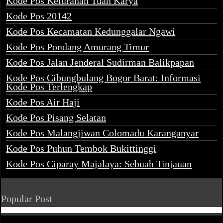
Kode Pos Kelurahan Tuah Karya
Kode Pos 20142
Kode Pos Kecamatan Kedunggalar Ngawi
Kode Pos Pondang Amurang Timur
Kode Pos Jalan Jenderal Sudirman Balikpapan
Kode Pos Cibungbulang Bogor Barat: Informasi
Kode Pos Terlengkap
Kode Pos Air Haji
Kode Pos Pisang Selatan
Kode Pos Malangjiwan Colomadu Karanganyar
Kode Pos Puhun Tembok Bukittinggi
Kode Pos Ciparay Majalaya: Sebuah Tinjauan
Popular Post