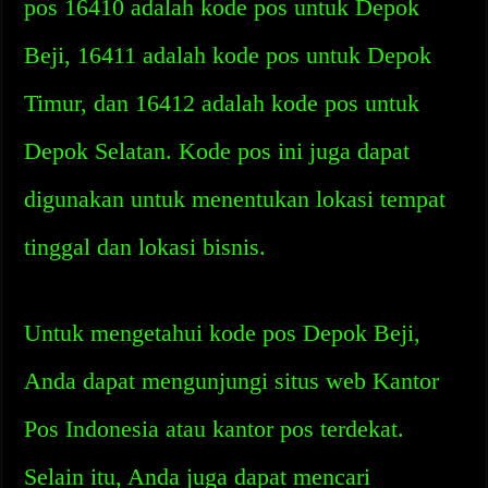
pos 16410 adalah kode pos untuk Depok
Beji, 16411 adalah kode pos untuk Depok
Timur, dan 16412 adalah kode pos untuk
Depok Selatan. Kode pos ini juga dapat
digunakan untuk menentukan lokasi tempat
tinggal dan lokasi bisnis.
Untuk mengetahui kode pos Depok Beji,
Anda dapat mengunjungi situs web Kantor
Pos Indonesia atau kantor pos terdekat.
Selain itu, Anda juga dapat mencari