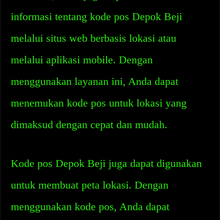
informasi tentang kode pos Depok Beji
melalui situs web berbasis lokasi atau
melalui aplikasi mobile. Dengan
menggunakan layanan ini, Anda dapat
menemukan kode pos untuk lokasi yang
dimaksud dengan cepat dan mudah.
Kode pos Depok Beji juga dapat digunakan
untuk membuat peta lokasi. Dengan
menggunakan kode pos, Anda dapat