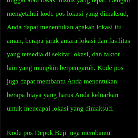
mengetahui kode pos lokasi yang dimaksud,
Anda dapat menentukan apakah lokasi itu
aman, berapa jarak antara lokasi dan fasilitas
yang tersedia di sekitar lokasi, dan faktor
lain yang mungkin berpengaruh. Kode pos
juga dapat membantu Anda menentukan
berapa biaya yang harus Anda keluarkan
untuk mencapai lokasi yang dimaksud.
Kode pos Depok Beji juga membantu