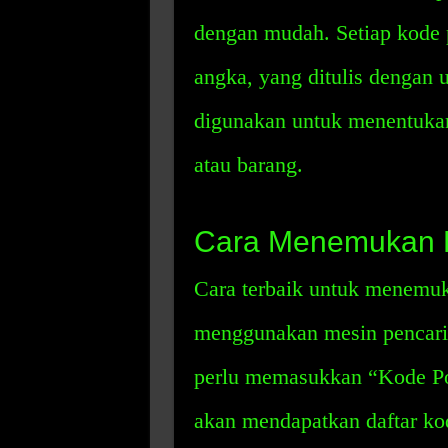
dengan mudah. Setiap kode p
angka, yang ditulis dengan u
digunakan untuk menentukan
atau barang.
Cara Menemukan K
Cara terbaik untuk menemuk
menggunakan mesin pencari 
perlu memasukkan “Kode Po
akan mendapatkan daftar kod