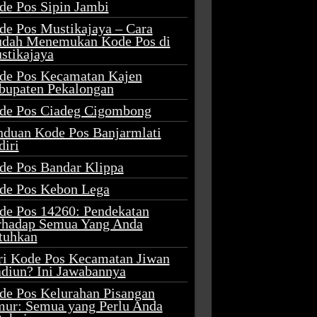
de Pos Sipin Jambi
de Pos Mustikajaya – Cara
dah Menemukan Kode Pos di
stikajaya
de Pos Kecamatan Kajen
bupaten Pekalongan
de Pos Ciadeg Cigombong
nduan Kode Pos Banjarmlati
diri
de Pos Bandar Klippa
de Pos Kebon Lega
de Pos 14260: Pendekatan
rhadap Semua Yang Anda
tuhkan
ri Kode Pos Kecamatan Jiwan
diun? Ini Jawabannya
de Pos Kelurahan Pisangan
mur: Semua yang Perlu Anda