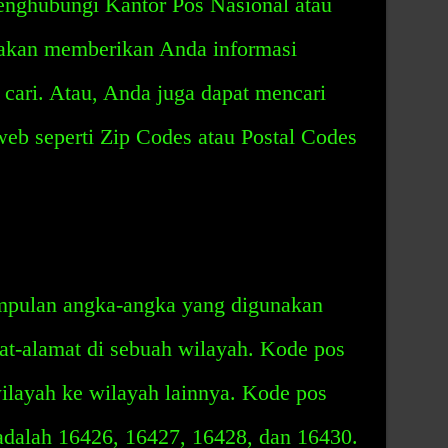
nghubungi Kantor Pos Nasional atau
akan memberikan Anda informasi
cari. Atau, Anda juga dapat mencari
 web seperti Zip Codes atau Postal Codes
mpulan angka-angka yang digunakan
at-alamat di sebuah wilayah. Kode pos
wilayah ke wilayah lainnya. Kode pos
adalah 16426, 16427, 16428, dan 16430.