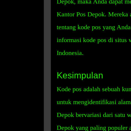
Depok, maka Anda dapat me
Kantor Pos Depok. Mereka 
tentang kode pos yang Anda 
informasi kode pos di situs
Indonesia.
Kesimpulan
Kode pos adalah sebuah ku
untuk mengidentifikasi alam
Depok bervariasi dari satu 
Depok yang paling populer 