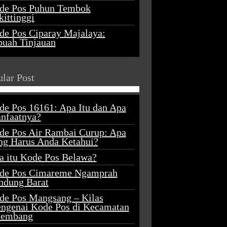
de Pos Puhun Tembok
ittinggi
de Pos Ciparay Majalaya:
buah Tinjauan
lar Post
de Pos 16161: Apa Itu dan Apa
nfaatnya?
de Pos Air Rambai Curup: Apa
ng Harus Anda Ketahui?
a itu Kode Pos Belawa?
de Pos Cimareme Ngamprah
ndung Barat
de Pos Mangsang – Kilas
ngenai Kode Pos di Kecamatan
lembang