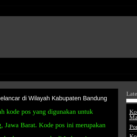
Late
elancar di Wilayah Kabupaten Bandung
ah kode pos yang digunakan untuk
Ko
Ma
, Jawa Barat. Kode pos ini merupakan
Po
Ko