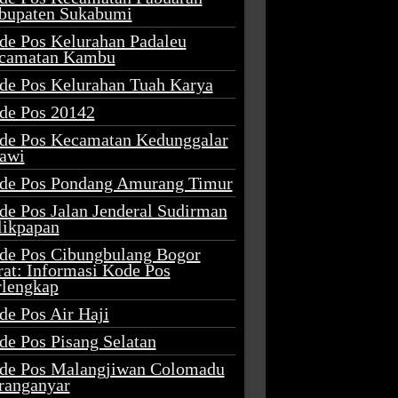
bupaten Sukabumi
de Pos Kelurahan Padaleu
camatan Kambu
de Pos Kelurahan Tuah Karya
de Pos 20142
de Pos Kecamatan Kedunggalar
awi
de Pos Pondang Amurang Timur
de Pos Jalan Jenderal Sudirman
likpapan
de Pos Cibungbulang Bogor
rat: Informasi Kode Pos
rlengkap
de Pos Air Haji
de Pos Pisang Selatan
de Pos Malangjiwan Colomadu
ranganyar