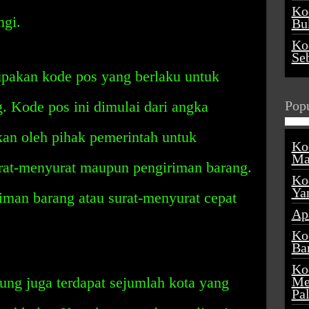
Ko
ngi.
Buk
Ko
Se
pakan kode pos yang berlaku untuk
 Kode pos ini dimulai dari angka
Popu
kan oleh pihak pemerintah untuk
Ko
Ma
at-menyurat maupun pengiriman barang.
Ko
Ya
iman barang atau surat-menyurat cepat
Ap
Ko
Ba
Ko
ng juga terdapat sejumlah kota yang
Me
Pa