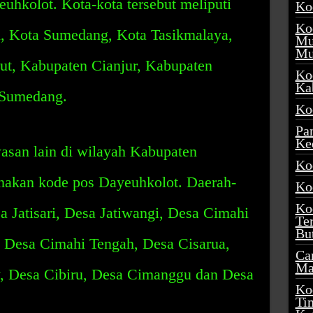
hkolot. Kota-kota tersebut meliputi
Ko
Ko
, Kota Sumedang, Kota Tasikmalaya,
Mu
Mu
ut, Kabupaten Cianjur, Kabupaten
Ko
Ka
 Sumedang.
Ko
Pa
Ke
wasan lain di wilayah Kabupaten
Ko
akan kode pos Dayeuhkolot. Daerah-
Ko
Ko
sa Jatisari, Desa Jatiwangi, Desa Cimahi
Te
Bu
, Desa Cimahi Tengah, Desa Cisarua,
Ca
Ma
y, Desa Cibiru, Desa Cimanggu dan Desa
Ko
Ti