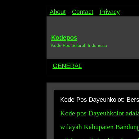
About
Contact
Privacy
Kodepos
Kode Pos Seluruh Indonesia
GENERAL
Kode Pos Dayeuhkolot: Bers
Kode pos Dayeuhkolot adal
wilayah Kabupaten Bandung