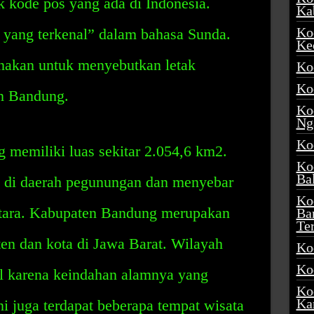
k kode pos yang ada di Indonesia.
Ka
Ko
 yang terkenal” dalam bahasa Sunda.
Ke
nakan untuk menyebutkan letak
Ko
Ko
n Bandung.
Ko
Ng
Ko
memiliki luas sekitar 2.054,6 km2.
Ko
Ba
 di daerah pegunungan dan menyebar
Ko
 utara. Kabupaten Bandung merupakan
Ba
Te
ten dan kota di Jawa Barat. Wilayah
Ko
Ko
l karena keindahan alamnya yang
Ko
Ka
 juga terdapat beberapa tempat wisata