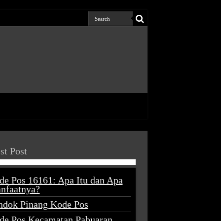
st Post
de Pos 16161: Apa Itu dan Apa
nfaatnya?
ndok Pinang Kode Pos
de Pos Kecamatan Pabuaran