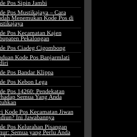
de Pos Sipin Jambi
de Pos Mustikajaya – Cara
dah Menemukan Kode Pos di
stikajaya
de Pos Kecamatan Kajen
bupaten Pekalongan
de Pos Ciadeg Cigombong
nduan Kode Pos Banjarmlati
diri
de Pos Bandar Klippa
de Pos Kebon Lega
de Pos 14260: Pendekatan
rhadap Semua Yang Anda
tuhkan
ri Kode Pos Kecamatan Jiwan
diun? Ini Jawabannya
de Pos Kelurahan Pisangan
mur: Semua yang Perlu Anda