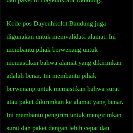
Kode pos Dayeuhkolot Bandung juga
digunakan untuk memvalidasi alamat. Ini
membantu pihak berwenang untuk
memastikan bahwa alamat yang dikirimkan
adalah benar. Ini membantu pihak
berwenang untuk memastikan bahwa surat
atau paket dikirimkan ke alamat yang benar.
Ini membantu pengirim untuk mengirimkan
surat dan paket dengan lebih cepat dan