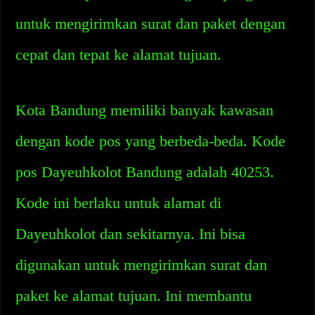
untuk mengirimkan surat dan paket dengan
cepat dan tepat ke alamat tujuan.
Kota Bandung memiliki banyak kawasan
dengan kode pos yang berbeda-beda. Kode
pos Dayeuhkolot Bandung adalah 40253.
Kode ini berlaku untuk alamat di
Dayeuhkolot dan sekitarnya. Ini bisa
digunakan untuk mengirimkan surat dan
paket ke alamat tujuan. Ini membantu