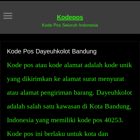
Kodepos
Kode Pos Seluruh Indonesia
Kode Pos Dayeuhkolot Bandung
Kode pos atau kode alamat adalah kode unik
yang dikirimkan ke alamat surat menyurat
atau alamat pengiriman barang. Dayeuhkolot
adalah salah satu kawasan di Kota Bandung,
Indonesia yang memiliki kode pos 40253.
Kode pos ini berlaku untuk kota dan