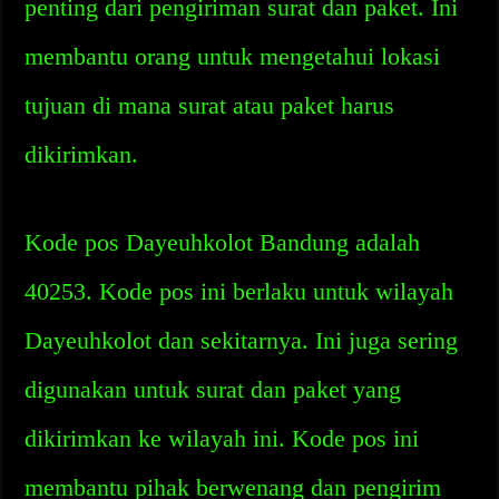
penting dari pengiriman surat dan paket. Ini
membantu orang untuk mengetahui lokasi
tujuan di mana surat atau paket harus
dikirimkan.
Kode pos Dayeuhkolot Bandung adalah
40253. Kode pos ini berlaku untuk wilayah
Dayeuhkolot dan sekitarnya. Ini juga sering
digunakan untuk surat dan paket yang
dikirimkan ke wilayah ini. Kode pos ini
membantu pihak berwenang dan pengirim