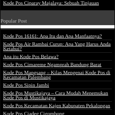
Kode Pos Ciparay Majalaya: Sebuah Tinjauan
Popular Post
Kode Pos 16161: Apa Itu dan Apa Manfaatnya?
Kode Pos Air Rambai Curup: Apa Yang Harus Anda
Ketahui?
Apa itu Kode Pos Belawa?
Kode Pos Cimareme Ngamprah Bandung Barat
Kode Pos Mangsang – Kilas Mengenai Kode Pos di
Kecamatan Palembang
Kode Pos Sipin Jambi
Kode Pos Mustikajaya – Cara Mudah Menemukan
Kode Pos di Mustikajaya
Kode Pos Kecamatan Kajen Kabupaten Pekalongan
Kode Pos Ciadeg Cigombong