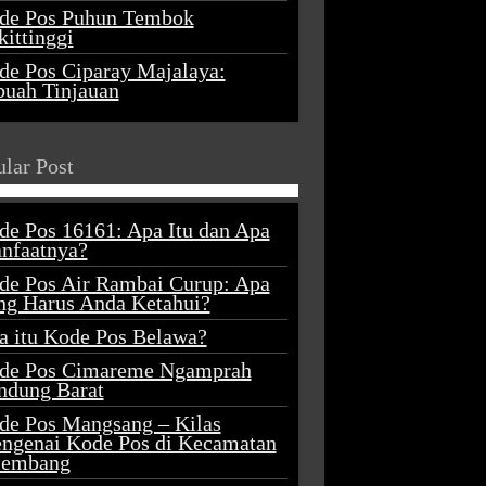
de Pos Puhun Tembok
ittinggi
de Pos Ciparay Majalaya:
buah Tinjauan
lar Post
de Pos 16161: Apa Itu dan Apa
nfaatnya?
de Pos Air Rambai Curup: Apa
ng Harus Anda Ketahui?
a itu Kode Pos Belawa?
de Pos Cimareme Ngamprah
ndung Barat
de Pos Mangsang – Kilas
ngenai Kode Pos di Kecamatan
lembang