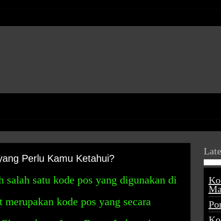
Late
yang Perlu Kamu Ketahui?
 salah satu kode pos yang digunakan di
Ko
Ma
ut merupakan kode pos yang secara
Po
Ko