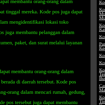
dapat membantu orang-orang dalam
Ko
Ko
pat tinggal mereka. Kode pos juga dapat
Mu
Mu
am mengidentifikasi lokasi toko
Ko
Ka
os juga membantu pelanggan dalam
Ko
men, paket, dan surat melalui layanan
Pa
Ke
Ko
Ko
Ko
dapat membantu orang-orang dalam
Te
Bu
berada di daerah tersebut. Kode pos
Ca
Ma
ang-orang dalam mencari rumah, gedung,
Ko
Ti
ode pos tersebut juga dapat membantu