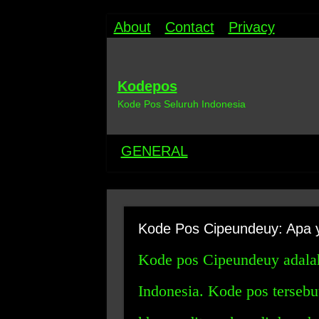
About
Contact
Privacy
Kodepos
Kode Pos Seluruh Indonesia
GENERAL
Kode Pos Cipeundeuy: Apa 
Kode pos Cipeundeuy adalah
Indonesia. Kode pos terseb