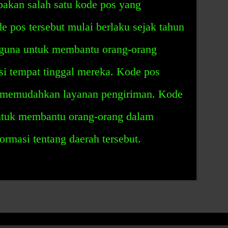
akan salah satu kode pos yang
e pos tersebut mulai berlaku sejak tahun
rguna untuk membantu orang-orang
si tempat tinggal mereka. Kode pos
k memudahkan layanan pengiriman. Kode
untuk membantu orang-orang dalam
rmasi tentang daerah tersebut.