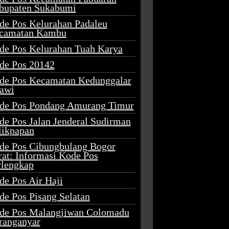
bupaten Sukabumi
de Pos Kelurahan Padaleu
camatan Kambu
de Pos Kelurahan Tuah Karya
de Pos 20142
de Pos Kecamatan Kedunggalar
awi
de Pos Pondang Amurang Timur
de Pos Jalan Jenderal Sudirman
likpapan
de Pos Cibungbulang Bogor
rat: Informasi Kode Pos
rlengkap
de Pos Air Haji
de Pos Pisang Selatan
de Pos Malangjiwan Colomadu
ranganyar