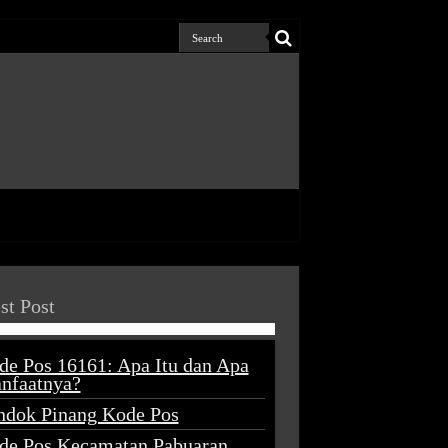
st Post
de Pos 16161: Apa Itu dan Apa
nfaatnya?
ndok Pinang Kode Pos
de Pos Kecamatan Pabuaran