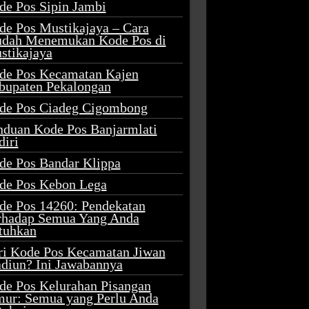
de Pos Sipin Jambi
de Pos Mustikajaya – Cara
dah Menemukan Kode Pos di
stikajaya
de Pos Kecamatan Kajen
bupaten Pekalongan
de Pos Ciadeg Cigombong
nduan Kode Pos Banjarmlati
diri
de Pos Bandar Klippa
de Pos Kebon Lega
de Pos 14260: Pendekatan
rhadap Semua Yang Anda
tuhkan
ri Kode Pos Kecamatan Jiwan
diun? Ini Jawabannya
de Pos Kelurahan Pisangan
mur: Semua yang Perlu Anda