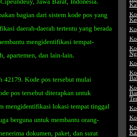
 Cipeundeuy, Jawa Barat, Indonesia.
Ka
Ko
kan bagian dari sistem kode pos yang
Ke
ikasi daerah-daerah tertentu yang berada
Ko
Ko
membantu mengidentifikasi tempat-
Ko
Ng
, apartemen, dan lain-lain.
Ko
Ko
Ba
 42179. Kode pos tersebut mulai
Ko
ode pos tersebut diterapkan untuk
Ba
Te
mengidentifikasi lokasi tempat tinggal
Ko
Ko
juga berguna untuk membantu orang-
Ko
Ka
enerima dokumen, paket, dan surat