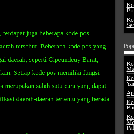
Ko
Buk
Ko
Se
 terdapat juga beberapa kode pos
daerah tersebut. Beberapa kode pos yang
Popu
gai daerah, seperti Cipeundeuy Barat,
Ko
Ma
lain. Setiap kode pos memiliki fungsi
Ko
Ya
s merupakan salah satu cara yang dapat
Ap
ikasi daerah-daerah tertentu yang berada
Ko
Ba
Ko
Me
Pa