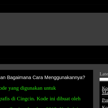
Late
 dan Bagaimana Cara Menggunakannya?
ode yang digunakan untuk
Ko
Ma
rafis di Cingcin. Kode ini dibuat oleh
Po
Ko