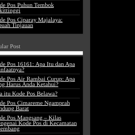
de Pos Puhun Tembok
ittinggi
de Pos Ciparay Majalaya:
buah Tinjauan
lar Post
de Pos 16161: Apa Itu dan Apa
nfaatnya?
de Pos Air Rambai Curup: Apa
ng Harus Anda Ketahui?
a itu Kode Pos Belawa?
de Pos Cimareme Ngamprah
ndung Barat
de Pos Mangsang – Kilas
ngenai Kode Pos di Kecamatan
lembang