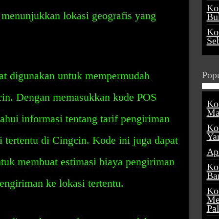
Ko
 menunjukkan lokasi geografis yang
Buk
Ko
Se
pat digunakan untuk mempermudah
Popu
gcin. Dengan memasukkan kode POS
Ko
Ma
hui informasi tentang tarif pengiriman
Ko
Ya
 tertentu di Cingcin. Kode ini juga dapat
Ap
tuk membuat estimasi biaya pengiriman
Ko
Ba
giriman ke lokasi tertentu.
Ko
Me
Pa