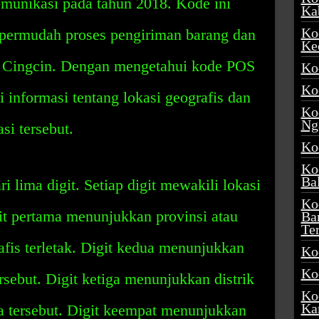
munikasi pada tahun 2018. Kode ini
Ka
Ko
permudah proses pengiriman barang dan
Ke
di Cingcin. Dengan mengetahui kode POS
Ko
Ko
 informasi tentang lokasi geografis dan
Ko
Ng
si tersebut.
Ko
Ko
Ba
i lima digit. Setiap digit mewakili lokasi
Ko
it pertama menunjukkan provinsi atau
Ba
Te
afis terletak. Digit kedua menunjukkan
Ko
Ko
ersebut. Digit ketiga menunjukkan distrik
Ko
Ka
na tersebut. Digit keempat menunjukkan