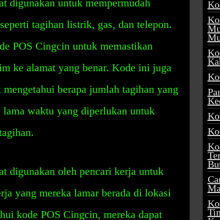
pat digunakan untuk mempermudah
Ko
Ko
perti tagihan listrik, gas, dan telepon.
Mu
Mu
de POS Cingcin untuk memastikan
Ko
Ka
rim ke alamat yang benar. Kode ini juga
Ko
 mengetahui berapa jumlah tagihan yang
Pa
Ke
a lama waktu yang diperlukan untuk
Ko
Ko
agihan.
Ko
Te
Bu
t digunakan oleh pencari kerja untuk
Ca
Ma
ja yang mereka lamar berada di lokasi
Ko
Ti
hui kode POS Cingcin, mereka dapat