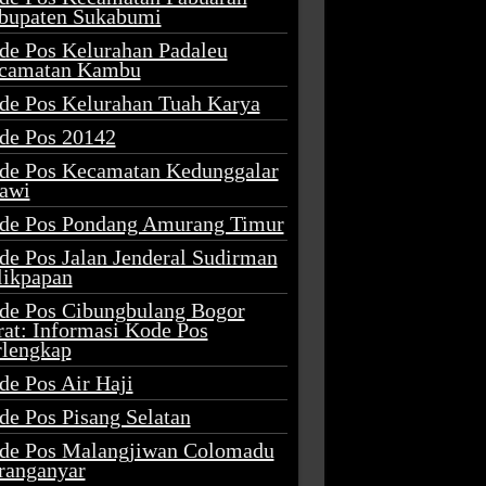
bupaten Sukabumi
de Pos Kelurahan Padaleu
camatan Kambu
de Pos Kelurahan Tuah Karya
de Pos 20142
de Pos Kecamatan Kedunggalar
awi
de Pos Pondang Amurang Timur
de Pos Jalan Jenderal Sudirman
likpapan
de Pos Cibungbulang Bogor
rat: Informasi Kode Pos
rlengkap
de Pos Air Haji
de Pos Pisang Selatan
de Pos Malangjiwan Colomadu
ranganyar