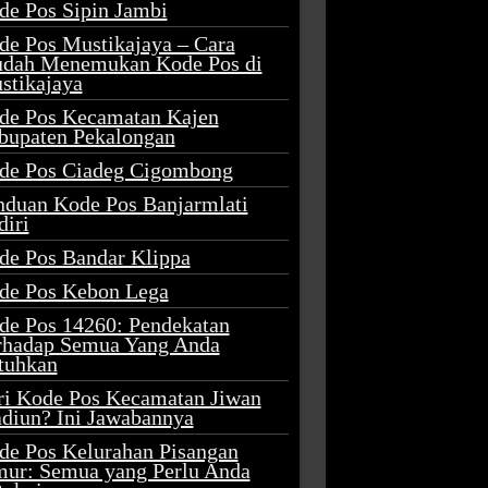
de Pos Sipin Jambi
de Pos Mustikajaya – Cara
dah Menemukan Kode Pos di
stikajaya
de Pos Kecamatan Kajen
bupaten Pekalongan
de Pos Ciadeg Cigombong
nduan Kode Pos Banjarmlati
diri
de Pos Bandar Klippa
de Pos Kebon Lega
de Pos 14260: Pendekatan
rhadap Semua Yang Anda
tuhkan
ri Kode Pos Kecamatan Jiwan
diun? Ini Jawabannya
de Pos Kelurahan Pisangan
mur: Semua yang Perlu Anda