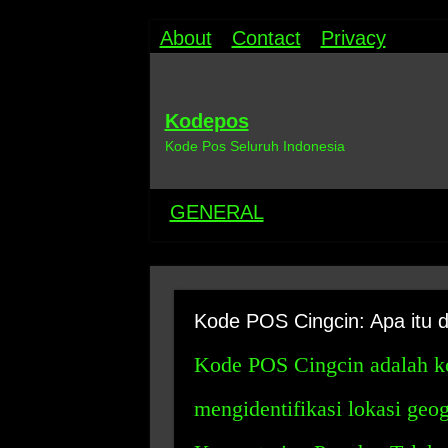
About
Contact
Privacy
Kodepos
Kode Pos Seluruh Indonesia
GENERAL
Kode POS Cingcin: Apa itu
Kode POS Cingcin adalah k
mengidentifikasi lokasi geog