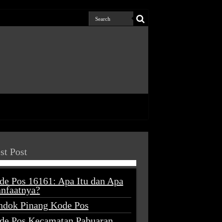
st Post
de Pos 16161: Apa Itu dan Apa
nfaatnya?
ndok Pinang Kode Pos
de Pos Kecamatan Pabuaran