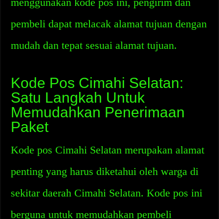
menggunakan kode pos ini, pengirim dan
pembeli dapat melacak alamat tujuan dengan
mudah dan tepat sesuai alamat tujuan.
Kode Pos Cimahi Selatan:
Satu Langkah Untuk
Memudahkan Penerimaan
Paket
Kode pos Cimahi Selatan merupakan alamat
penting yang harus diketahui oleh warga di
sekitar daerah Cimahi Selatan. Kode pos ini
berguna untuk memudahkan pembeli