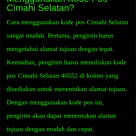
Cimahi Selatan?
Cara menggunakan kode pos Cimahi Selatan
sangat mudah. Pertama, pengirim harus
mengetahui alamat tujuan dengan tepat.
Kemudian, pengirim harus menuliskan kode
pos Cimahi Selatan 40552 di kolom yang
disediakan untuk menentukan alamat tujuan.
Dengan menggunakan kode pos ini,
pengirim akan dapat menentukan alamat
tujuan dengan mudah dan cepat.