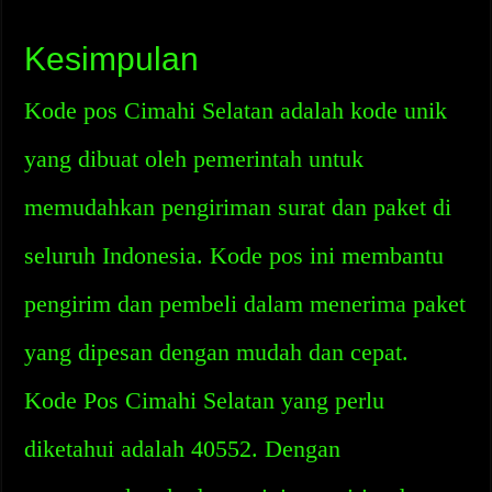
Kesimpulan
Kode pos Cimahi Selatan adalah kode unik
yang dibuat oleh pemerintah untuk
memudahkan pengiriman surat dan paket di
seluruh Indonesia. Kode pos ini membantu
pengirim dan pembeli dalam menerima paket
yang dipesan dengan mudah dan cepat.
Kode Pos Cimahi Selatan yang perlu
diketahui adalah 40552. Dengan