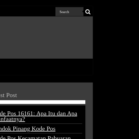
st Post
de Pos 16161: Apa Itu dan Apa
nfaatnya?
ndok Pinang Kode Pos
de Pos Kecamatan Pabuaran