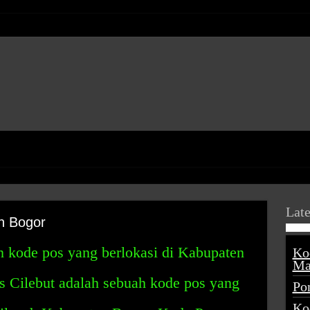
Late
n Bogor
 kode pos yang berlokasi di Kabupaten
Ko
Ma
s Cilebut adalah sebuah kode pos yang
Po
Ko