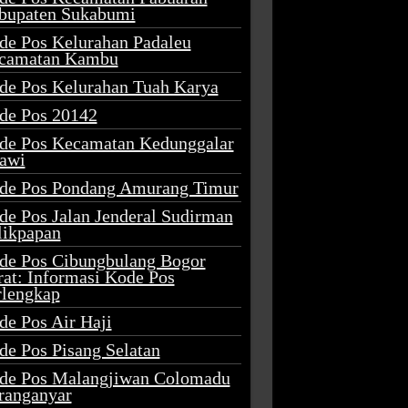
bupaten Sukabumi
de Pos Kelurahan Padaleu
camatan Kambu
de Pos Kelurahan Tuah Karya
de Pos 20142
de Pos Kecamatan Kedunggalar
awi
de Pos Pondang Amurang Timur
de Pos Jalan Jenderal Sudirman
likpapan
de Pos Cibungbulang Bogor
rat: Informasi Kode Pos
rlengkap
de Pos Air Haji
de Pos Pisang Selatan
de Pos Malangjiwan Colomadu
ranganyar