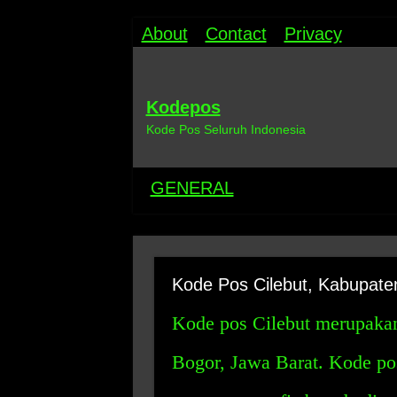
About
Contact
Privacy
Kodepos
Kode Pos Seluruh Indonesia
GENERAL
Kode Pos Cilebut, Kabupate
Kode pos Cilebut merupakan
Bogor, Jawa Barat. Kode po