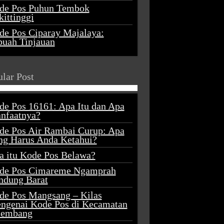
de Pos Puhun Tembok
ittinggi
de Pos Ciparay Majalaya:
buah Tinjauan
lar Post
de Pos 16161: Apa Itu dan Apa
nfaatnya?
de Pos Air Rambai Curup: Apa
ng Harus Anda Ketahui?
a itu Kode Pos Belawa?
de Pos Cimareme Ngamprah
ndung Barat
de Pos Mangsang – Kilas
ngenai Kode Pos di Kecamatan
lembang