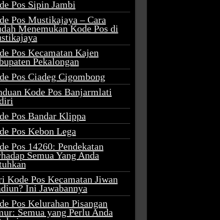
de Pos Sipin Jambi
de Pos Mustikajaya – Cara
dah Menemukan Kode Pos di
stikajaya
de Pos Kecamatan Kajen
bupaten Pekalongan
de Pos Ciadeg Cigombong
nduan Kode Pos Banjarmlati
diri
de Pos Bandar Klippa
de Pos Kebon Lega
de Pos 14260: Pendekatan
rhadap Semua Yang Anda
tuhkan
ri Kode Pos Kecamatan Jiwan
diun? Ini Jawabannya
de Pos Kelurahan Pisangan
mur: Semua yang Perlu Anda