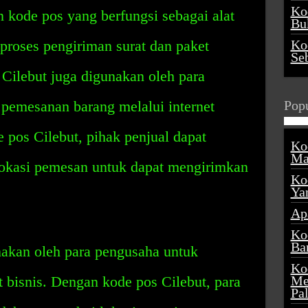
Ko
 kode pos yang berfungsi sebagai alat
Buk
roses pengiriman surat dan paket
Ko
Se
 Cilebut juga digunakan oleh para
emesanan barang melalui internet
Popu
pos Cilebut, pihak penjual dapat
Ko
Ma
okasi pemesan untuk dapat mengirimkan
Ko
Ya
Ap
Ko
Ba
nakan oleh para pengusaha untuk
Ko
 bisnis. Dengan kode pos Cilebut, para
Me
Pa