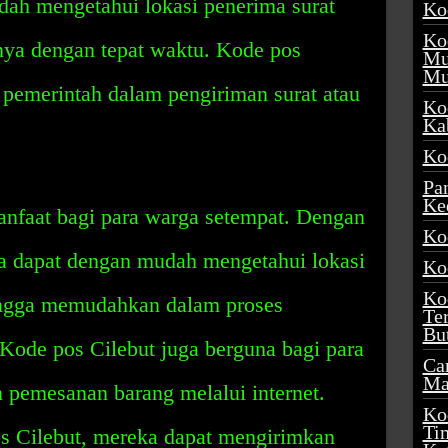
ah mengetahui lokasi penerima surat
Ko
Ko
ya dengan tepat waktu. Kode pos
Mu
Mu
 pemerintah dalam pengiriman surat atau
Ko
Ka
Ko
Pa
Ke
anfaat bagi para warga setempat. Dengan
Ko
ga dapat dengan mudah mengetahui lokasi
Ko
Ko
ingga memudahkan dalam proses
Te
Bu
 Kode pos Cilebut juga berguna bagi para
Ca
Ma
 pemesanan barang melalui internet.
Ko
Ti
s Cilebut, mereka dapat mengirimkan