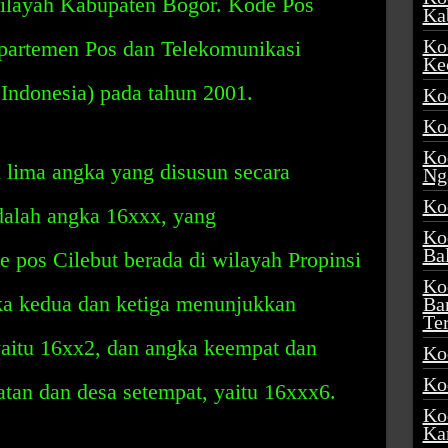
 wilayah Kabupaten Bogor. Kode Pos
Ka
Ko
epartemen Pos dan Telekomunikasi
Ke
Indonesia) pada tahun 2001.
Ko
Ko
Ko
i lima angka yang disusun secara
Ng
Ko
dalah angka 16xxx, yang
Ko
Ba
 pos Cilebut berada di wilayah Propinsi
Ko
ka kedua dan ketiga menunjukkan
Ba
Te
aitu 16xx2, dan angka keempat dan
Ko
Ko
an dan desa setempat, yaitu 16xxx6.
Ko
Ka