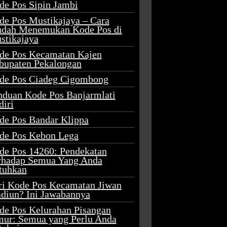
de Pos Sipin Jambi
de Pos Mustikajaya – Cara
dah Menemukan Kode Pos di
stikajaya
de Pos Kecamatan Kajen
bupaten Pekalongan
de Pos Ciadeg Cigombong
nduan Kode Pos Banjarmlati
diri
de Pos Bandar Klippa
de Pos Kebon Lega
de Pos 14260: Pendekatan
rhadap Semua Yang Anda
tuhkan
ri Kode Pos Kecamatan Jiwan
diun? Ini Jawabannya
de Pos Kelurahan Pisangan
mur: Semua yang Perlu Anda