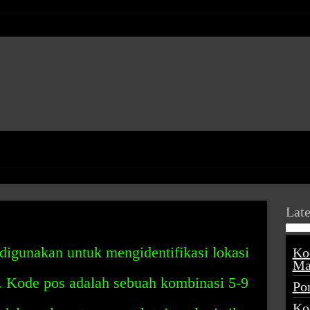
Late
digunakan untuk mengidentifikasi lokasi
Ko
Ma
a. Kode pos adalah sebuah kombinasi 5-9
Po
Ko