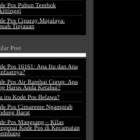
de Pos Puhun Tembok
ittinggi
de Pos Ciparay Majalaya:
buah Tinjauan
lar Post
de Pos 16161: Apa Itu dan Apa
nfaatnya?
de Pos Air Rambai Curup: Apa
ng Harus Anda Ketahui?
a itu Kode Pos Belawa?
de Pos Cimareme Ngamprah
ndung Barat
de Pos Mangsang – Kilas
ngenai Kode Pos di Kecamatan
lembang