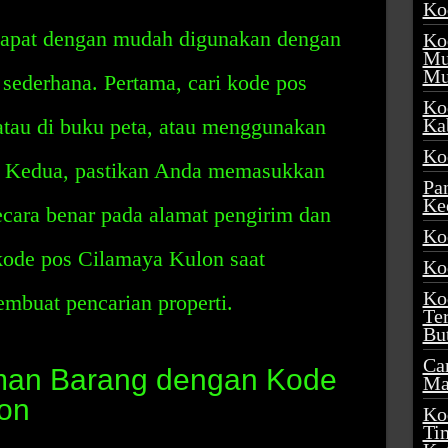
Ko
apat dengan mudah digunakan dengan
Ko
Mu
Mu
sederhana. Pertama, cari kode pos
Ko
atau di buku peta, atau menggunakan
Ka
Ko
s. Kedua, pastikan Anda memasukkan
Pa
Ke
cara benar pada alamat pengirim dan
Ko
kode pos Cilamaya Kulon saat
Ko
Ko
mbuat pencarian properti.
Te
Bu
Ca
iman Barang dengan Kode
Ma
on
Ko
Ti