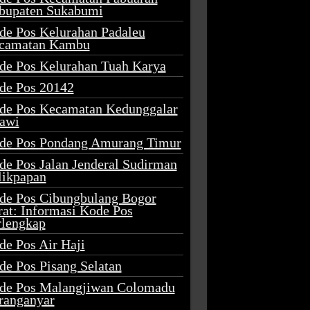
bupaten Sukabumi
de Pos Kelurahan Padaleu
camatan Kambu
de Pos Kelurahan Tuah Karya
de Pos 20142
de Pos Kecamatan Kedunggalar
awi
de Pos Pondang Amurang Timur
de Pos Jalan Jenderal Sudirman
likpapan
de Pos Cibungbulang Bogor
rat: Informasi Kode Pos
rlengkap
de Pos Air Haji
de Pos Pisang Selatan
de Pos Malangjiwan Colomadu
ranganyar