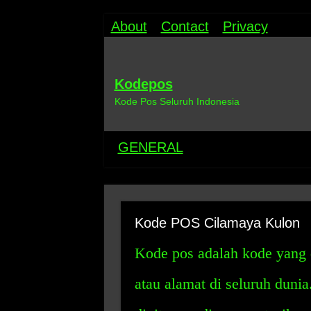
About
Contact
Privacy
Kodepos
Kode Pos Seluruh Indonesia
GENERAL
Kode POS Cilamaya Kulon
Kode pos adalah kode yang 
atau alamat di seluruh duni