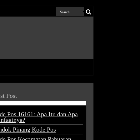
st Post
de Pos 16161: Apa Itu dan Apa
nfaatnya?
ndok Pinang Kode Pos
de Pos Kecamatan Pabuaran