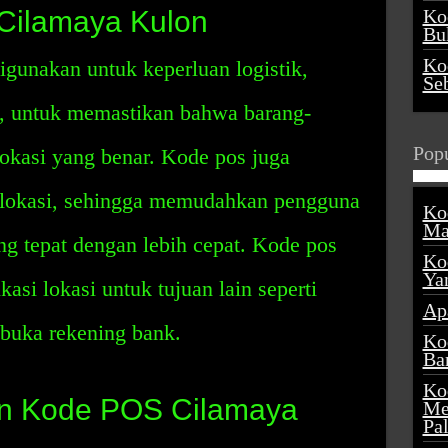
Cilamaya Kulon
Ko
Buk
Ko
gunakan untuk keperluan logistik,
Se
, untuk memastikan bahwa barang-
Popu
lokasi yang benar. Kode pos juga
 lokasi, sehingga memudahkan pengguna
Ko
Ma
g tepat dengan lebih cepat. Kode pos
Ko
Ya
si lokasi untuk tujuan lain seperti
Ap
mbuka rekening bank.
Ko
Ba
Ko
n Kode POS Cilamaya
Me
Pa