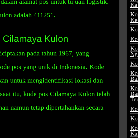
 dalam alamat pos untuk tujuan logistik.
Ka
Ko
ulon adalah 411251.
Ke
Ko
 Cilamaya Kulon
Ko
Ko
ciptakan pada tahun 1967, yang
Ng
Ko
ode pos yang unik di Indonesia. Kode
Ko
Ba
an untuk mengidentifikasi lokasi dan
Ko
 saat itu, kode pos Cilamaya Kulon telah
Ba
Te
an namun tetap dipertahankan secara
Ko
Ko
Ko
Ka