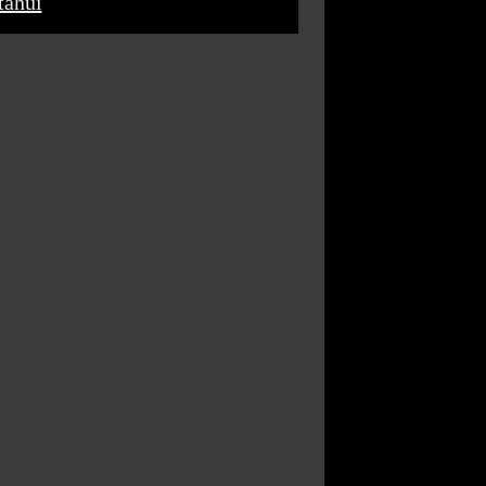
tahui