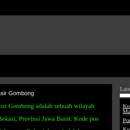
Late
asir Gombong
asir Gombong adalah sebuah wilayah
Ko
Ma
Bekasi, Provinsi Jawa Barat. Kode pos
Po
Ko