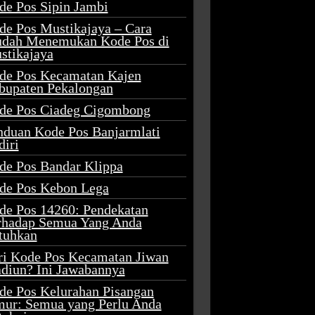
de Pos Sipin Jambi
de Pos Mustikajaya – Cara
dah Menemukan Kode Pos di
stikajaya
de Pos Kecamatan Kajen
bupaten Pekalongan
de Pos Ciadeg Cigombong
nduan Kode Pos Banjarmlati
diri
de Pos Bandar Klippa
de Pos Kebon Lega
de Pos 14260: Pendekatan
rhadap Semua Yang Anda
tuhkan
ri Kode Pos Kecamatan Jiwan
diun? Ini Jawabannya
de Pos Kelurahan Pisangan
mur: Semua yang Perlu Anda