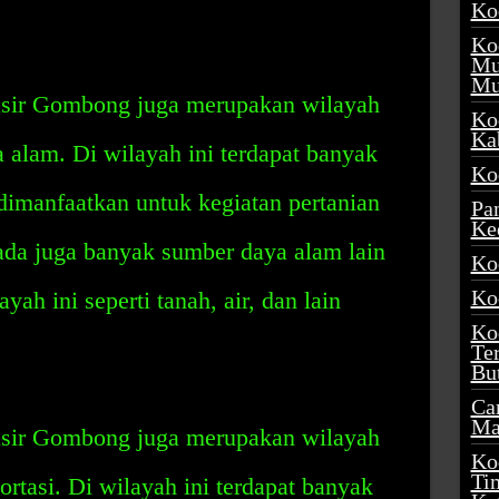
Ko
Ko
Mu
Mu
asir Gombong juga merupakan wilayah
Ko
Ka
alam. Di wilayah ini terdapat banyak
Ko
dimanfaatkan untuk kegiatan pertanian
Pa
Ke
, ada juga banyak sumber daya alam lain
Ko
Ko
ah ini seperti tanah, air, dan lain
Ko
Te
Bu
Ca
Ma
asir Gombong juga merupakan wilayah
Ko
Ti
rtasi. Di wilayah ini terdapat banyak