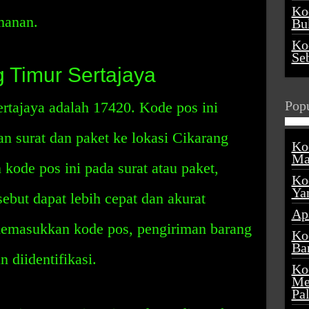
Ko
manan.
Buk
Ko
Se
 Timur Sertajaya
Popu
rtajaya adalah 17420. Kode pos ini
n surat dan paket ke lokasi Cikarang
Ko
Ma
ode pos ini pada surat atau paket,
Ko
Ya
ebut dapat lebih cepat dan akurat
Ap
memasukkan kode pos, pengiriman barang
Ko
Ba
 diidentifikasi.
Ko
Me
Pa