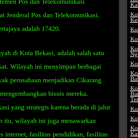
artemen Pos dan Telekomunikasi
Ka
Ko
at Jenderal Pos dan Telekomunikasi.
Ke
rtajaya adalah 17420.
Ko
Ko
Ko
yah di Kota Bekasi, adalah salah satu
Ng
Ko
at. Wilayah ini menyimpan berbagai
Ko
Ba
nyak perusahaan menjadikan Cikarang
Ko
k mengembangkan bisnis mereka.
Ba
Te
si yang strategis karena berada di jalur
Ko
Ko
n itu, wilayah ini juga menawarkan
Ko
Ka
s internet, fasilitas pendidikan, fasilitas