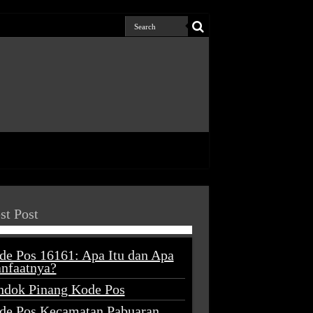
st Post
de Pos 16161: Apa Itu dan Apa
nfaatnya?
ndok Pinang Kode Pos
de Pos Kecamatan Pabuaran