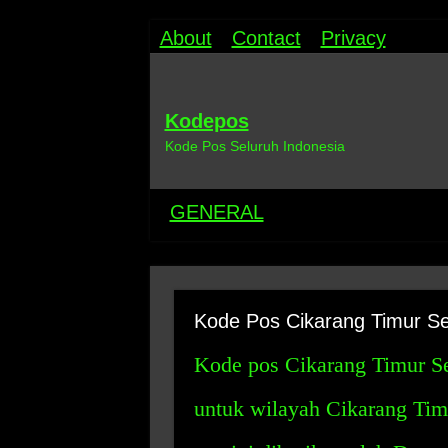
About
Contact
Privacy
Kodepos
Kode Pos Seluruh Indonesia
GENERAL
Kode Pos Cikarang Timur Se
Kode pos Cikarang Timur Se
untuk wilayah Cikarang Timu