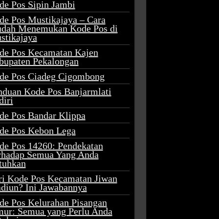
de Pos Sipin Jambi
de Pos Mustikajaya – Cara
dah Menemukan Kode Pos di
stikajaya
de Pos Kecamatan Kajen
bupaten Pekalongan
de Pos Ciadeg Cigombong
nduan Kode Pos Banjarmlati
diri
de Pos Bandar Klippa
de Pos Kebon Lega
de Pos 14260: Pendekatan
rhadap Semua Yang Anda
tuhkan
ri Kode Pos Kecamatan Jiwan
diun? Ini Jawabannya
de Pos Kelurahan Pisangan
mur: Semua yang Perlu Anda