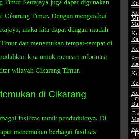
ng Timur Sertajaya juga dapat digunakan
Ko
Ko
asi Cikarang Timur. Dengan mengetahui
Mu
Mu
rtajaya, maka kita dapat dengan mudah
Ko
Ka
 Timur dan menemukan tempat-tempat di
Ko
mudahkan kita untuk mencari informasi
Pa
Ke
kitar wilayah Cikarang Timur.
Ko
Ko
temukan di Cikarang
Ko
Te
Bu
Ca
bagai fasilitas untuk penduduknya. Di
Ma
Ko
apat menemukan berbagai fasilitas
Ti