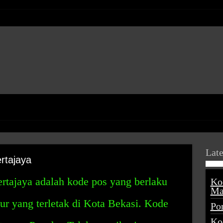
Late
rtajaya
rtajaya adalah kode pos yang berlaku
Ko
Ma
r yang terletak di Kota Bekasi. Kode
Po
Ko