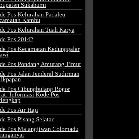
bupaten Sukabumi
de Pos Kelurahan Padaleu
camatan Kambu
de Pos Kelurahan Tuah Karya
de Pos 20142
de Pos Kecamatan Kedunggalar
awi
de Pos Pondang Amurang Timur
de Pos Jalan Jenderal Sudirman
likpapan
de Pos Cibungbulang Bogor
rat: Informasi Kode Pos
rlengkap
de Pos Air Haji
de Pos Pisang Selatan
de Pos Malangjiwan Colomadu
ranganyar