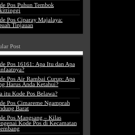
de Pos Puhun Tembok
ittinggi
de Pos Ciparay Majalaya:
buah Tinjauan
lar Post
de Pos 16161: Apa Itu dan Apa
nfaatnya?
de Pos Air Rambai Curup: Apa
ng Harus Anda Ketahui?
a itu Kode Pos Belawa?
de Pos Cimareme Ngamprah
ndung Barat
de Pos Mangsang – Kilas
ngenai Kode Pos di Kecamatan
lembang