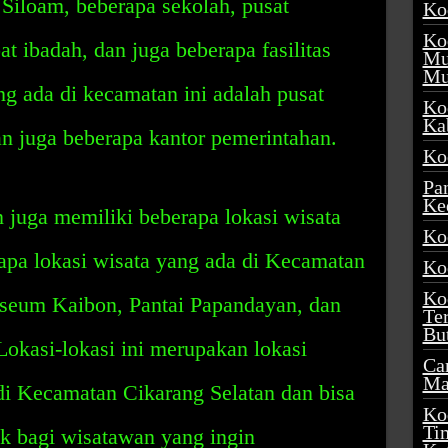
Siloam, beberapa sekolah, pusat
Ko
Ko
t ibadah, dan juga beberapa fasilitas
Mu
Mu
ang ada di kecamatan ini adalah pusat
Ko
Ka
dan juga beberapa kantor pemerintahan.
Ko
Pa
Ke
 juga memiliki beberapa lokasi wisata
Ko
apa lokasi wisata yang ada di Kecamatan
Ko
Ko
seum Kaibon, Pantai Papandayan, dan
Te
Bu
Lokasi-lokasi ini merupakan lokasi
Ca
Ma
di Kecamatan Cikarang Selatan dan bisa
Ko
Ti
k bagi wisatawan yang ingin