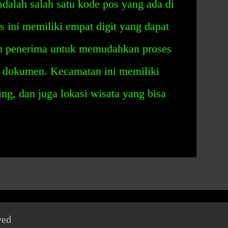
dalah salah satu kode pos yang ada di
 ini memiliki empat digit yang dapat
an penerima untuk memudahkan proses
an dokumen. Kecamatan ini memiliki
ting, dan juga lokasi wisata yang bisa
ved