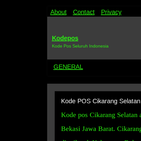
About
Contact
Privacy
Kodepos
Kode Pos Seluruh Indonesia
GENERAL
Kode POS Cikarang Selatan,
Kode pos Cikarang Selatan a
Bekasi Jawa Barat. Cikaran