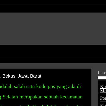
Late
 Bekasi Jawa Barat
dalah salah satu kode pos yang ada di
Ko
Ma
g Selatan merupakan sebuah kecamatan
Po
Ko