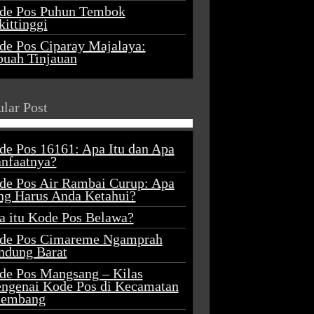
de Pos Puhun Tembok
ittinggi
de Pos Ciparay Majalaya:
buah Tinjauan
lar Post
de Pos 16161: Apa Itu dan Apa
nfaatnya?
de Pos Air Rambai Curup: Apa
ng Harus Anda Ketahui?
a itu Kode Pos Belawa?
de Pos Cimareme Ngamprah
ndung Barat
de Pos Mangsang – Kilas
ngenai Kode Pos di Kecamatan
lembang