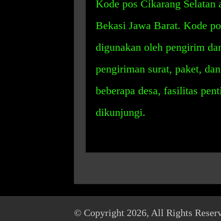
Kode pos Cikarang Selatan a
Bekasi Jawa Barat. Kode pos
digunakan oleh pengirim d
pengiriman surat, paket, d
beberapa desa, fasilitas pen
dikunjungi.
© Copyright 2026, All Rights Reser