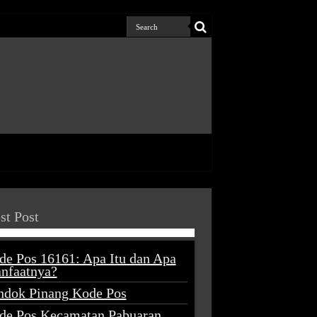
st Post
de Pos 16161: Apa Itu dan Apa
nfaatnya?
ndok Pinang Kode Pos
de Pos Kecamatan Pabuaran