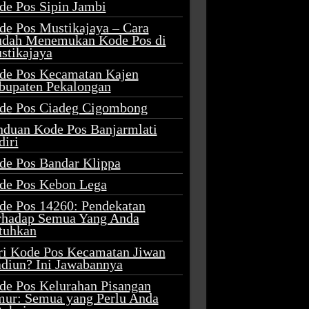
de Pos Sipin Jambi
de Pos Mustikajaya – Cara
dah Menemukan Kode Pos di
stikajaya
de Pos Kecamatan Kajen
bupaten Pekalongan
de Pos Ciadeg Cigombong
nduan Kode Pos Banjarmlati
diri
de Pos Bandar Klippa
de Pos Kebon Lega
de Pos 14260: Pendekatan
rhadap Semua Yang Anda
tuhkan
ri Kode Pos Kecamatan Jiwan
diun? Ini Jawabannya
de Pos Kelurahan Pisangan
mur: Semua yang Perlu Anda