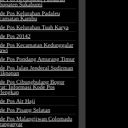
bupaten Sukabumi
de Pos Kelurahan Padaleu
camatan Kambu
de Pos Kelurahan Tuah Karya
de Pos 20142
de Pos Kecamatan Kedunggalar
awi
de Pos Pondang Amurang Timur
de Pos Jalan Jenderal Sudirman
likpapan
de Pos Cibungbulang Bogor
rat: Informasi Kode Pos
rlengkap
de Pos Air Haji
de Pos Pisang Selatan
de Pos Malangjiwan Colomadu
ranganyar