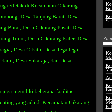
Ko
ng terletak di Kecamatan Cikarang
Buk
Gombong, Desa Tanjung Barat, Desa
Ko
Se
ang Barat, Desa Cikarang Pusat, Desa
arang Timur, Desa Cikarang Kaler, Desa
Popu
agia, Desa Cibatu, Desa Tegallega,
Ko
Ma
dami, Desa Sukaraja, dan Desa
Ko
Ya
Ap
Ko
Ba
juga memiliki beberapa fasilitas
Ko
 penting yang ada di Kecamatan Cikarang
Me
Pa