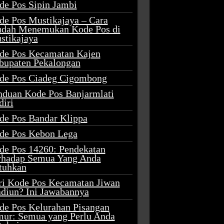
de Pos Sipin Jambi
de Pos Mustikajaya – Cara
dah Menemukan Kode Pos di
stikajaya
de Pos Kecamatan Kajen
bupaten Pekalongan
de Pos Ciadeg Cigombong
nduan Kode Pos Banjarmlati
diri
de Pos Bandar Klippa
de Pos Kebon Lega
de Pos 14260: Pendekatan
rhadap Semua Yang Anda
tuhkan
ri Kode Pos Kecamatan Jiwan
diun? Ini Jawabannya
de Pos Kelurahan Pisangan
mur: Semua yang Perlu Anda