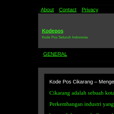
About
Contact
Privacy
Kodepos
Kode Pos Seluruh Indonesia
GENERAL
Kode Pos Cikarang – Menget
Cikarang adalah sebuah kota 
Perkembangan industri yan