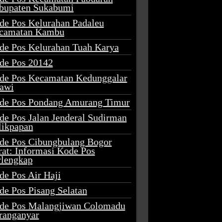
bupaten Sukabumi
de Pos Kelurahan Padaleu
camatan Kambu
de Pos Kelurahan Tuah Karya
de Pos 20142
de Pos Kecamatan Kedunggalar
awi
de Pos Pondang Amurang Timur
de Pos Jalan Jenderal Sudirman
likpapan
de Pos Cibungbulang Bogor
rat: Informasi Kode Pos
rlengkap
de Pos Air Haji
de Pos Pisang Selatan
de Pos Malangjiwan Colomadu
ranganyar