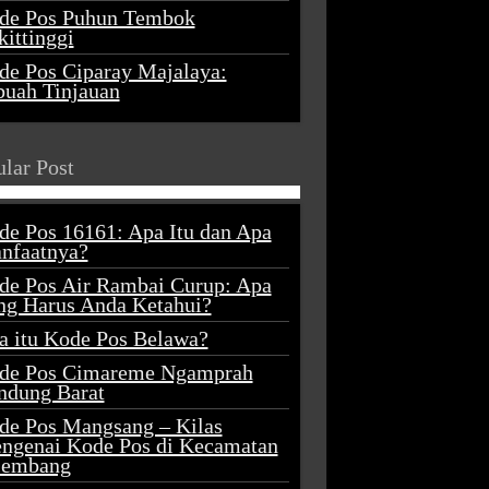
de Pos Puhun Tembok
ittinggi
de Pos Ciparay Majalaya:
buah Tinjauan
lar Post
de Pos 16161: Apa Itu dan Apa
nfaatnya?
de Pos Air Rambai Curup: Apa
ng Harus Anda Ketahui?
a itu Kode Pos Belawa?
de Pos Cimareme Ngamprah
ndung Barat
de Pos Mangsang – Kilas
ngenai Kode Pos di Kecamatan
lembang