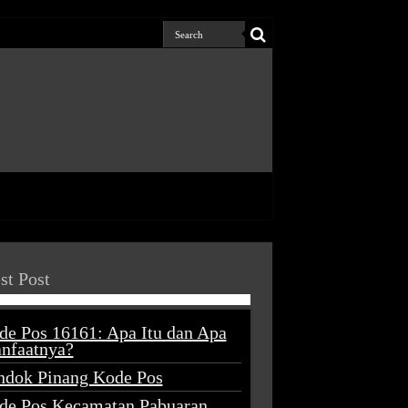
st Post
de Pos 16161: Apa Itu dan Apa
nfaatnya?
ndok Pinang Kode Pos
de Pos Kecamatan Pabuaran