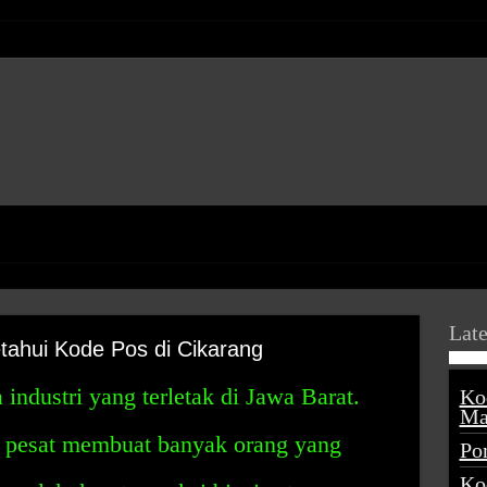
Late
ahui Kode Pos di Cikarang
industri yang terletak di Jawa Barat.
Ko
Ma
g pesat membuat banyak orang yang
Po
Ko