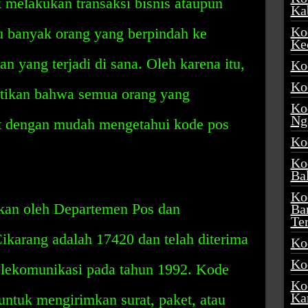
k melakukan transaksi bisnis ataupun
Ka
Ko
u banyak orang yang berpindah ke
Ke
n yang terjadi di sana. Oleh karena itu,
Ko
Ko
tikan bahwa semua orang yang
Ko
Ng
t dengan mudah mengetahui kode pos
Ko
Ko
Ba
Ko
kan oleh Departemen Pos dan
Ba
Te
ikarang adalah 17420 dan telah diterima
Ko
Ko
lekomunikasi pada tahun 1992. Kode
Ko
Ka
untuk mengirimkan surat, paket, atau