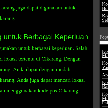
Ko
ikarang juga dapat digunakan untuk
Buk
Ko
ikarang.
Se
 untuk Berbagai Keperluan
Popu
gunakan untuk berbagai keperluan. Salah
Ko
Ma
i lokasi tertentu di Cikarang. Dengan
Ko
Ya
rang, Anda dapat dengan mudah
Ap
ikarang. Anda juga dapat mencari lokasi
Ko
Ba
engan menggunakan kode pos Cikarang
Ko
Me
Pa