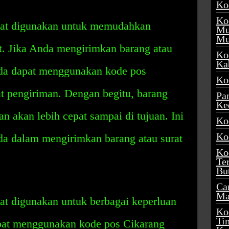
Ko
Ko
pat digunakan untuk memudahkan
Mu
Mu
t. Jika Anda mengirimkan barang atau
Ko
Ka
nda dapat menggunakan kode pos
Ko
 pengiriman. Dengan begitu, barang
Pa
Ke
n akan lebih cepat sampai di tujuan. Ini
Ko
Ko
a dalam mengirimkan barang atau surat
Ko
Te
Bu
Ca
Ma
at digunakan untuk berbagai keperluan
Ko
Ti
pat menggunakan kode pos Cikarang