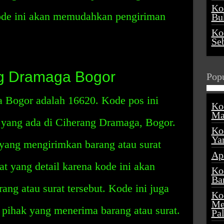
Ko
kode ini akan memudahkan pengiriman
Buk
Ko
Se
g Dramaga Bogor
Popu
 Bogor adalah 16620. Kode pos ini
Ko
Ma
 yang ada di Ciherang Dramaga, Bogor.
Ko
Ya
 yang mengirimkan barang atau surat
Ap
at yang detail karena kode ini akan
Ko
Ba
g atau surat tersebut. Kode ini juga
Ko
Me
ihak yang menerima barang atau surat.
Pa