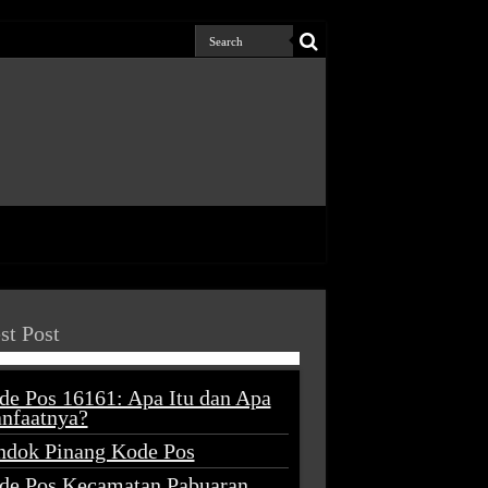
st Post
de Pos 16161: Apa Itu dan Apa
nfaatnya?
ndok Pinang Kode Pos
de Pos Kecamatan Pabuaran