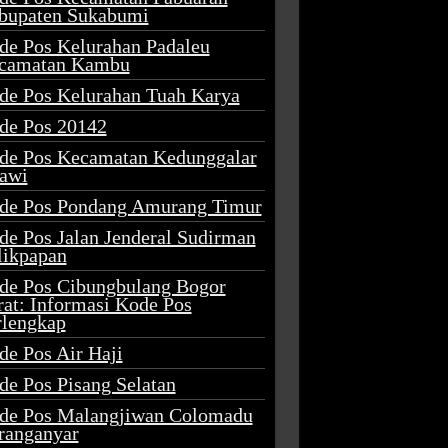
bupaten Sukabumi
de Pos Kelurahan Padaleu
camatan Kambu
de Pos Kelurahan Tuah Karya
de Pos 20142
de Pos Kecamatan Kedunggalar
awi
de Pos Pondang Amurang Timur
de Pos Jalan Jenderal Sudirman
likpapan
de Pos Cibungbulang Bogor
rat: Informasi Kode Pos
rlengkap
de Pos Air Haji
de Pos Pisang Selatan
de Pos Malangjiwan Colomadu
ranganyar