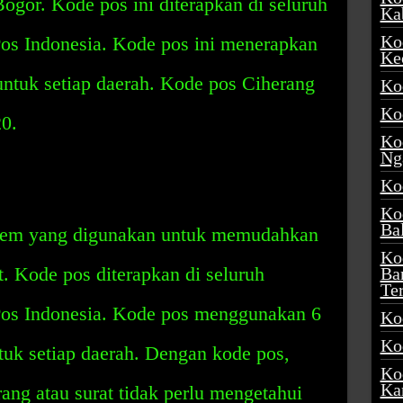
gor. Kode pos ini diterapkan di seluruh
Ka
Ko
Pos Indonesia. Kode pos ini menerapkan
Ke
untuk setiap daerah. Kode pos Ciherang
Ko
Ko
0.
Ko
Ng
Ko
Ko
Ba
stem yang digunakan untuk memudahkan
Ko
t. Kode pos diterapkan di seluruh
Ba
Te
Pos Indonesia. Kode pos menggunakan 6
Ko
Ko
tuk setiap daerah. Dengan kode pos,
Ko
Ka
ng atau surat tidak perlu mengetahui