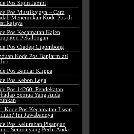
de Pos Sipin Jambi
de Pos Mustikajaya – Cara
dah Menemukan Kode Pos di
stikajaya
de Pos Kecamatan Kajen
bupaten Pekalongan
de Pos Ciadeg Cigombong
nduan Kode Pos Banjarmlati
diri
de Pos Bandar Klippa
de Pos Kebon Lega
de Pos 14260: Pendekatan
rhadap Semua Yang Anda
tuhkan
ri Kode Pos Kecamatan Jiwan
diun? Ini Jawabannya
de Pos Kelurahan Pisangan
mur: Semua yang Perlu Anda