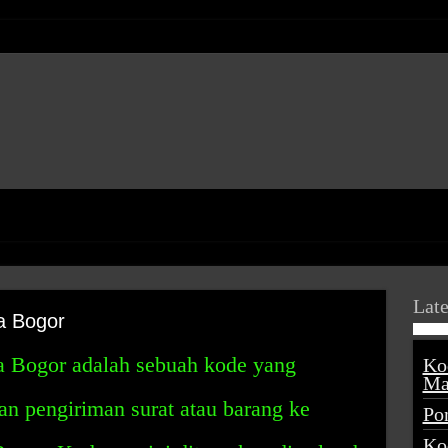
Late
a Bogor
 Bogor adalah sebuah kode yang
Ko
Ma
 pengiriman surat atau barang ke
Po
Ko