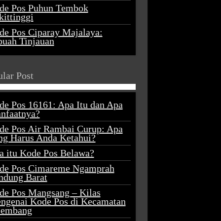
de Pos Puhun Tembok
ittinggi
de Pos Ciparay Majalaya:
buah Tinjauan
lar Post
de Pos 16161: Apa Itu dan Apa
nfaatnya?
de Pos Air Rambai Curup: Apa
ng Harus Anda Ketahui?
a itu Kode Pos Belawa?
de Pos Cimareme Ngamprah
ndung Barat
de Pos Mangsang – Kilas
ngenai Kode Pos di Kecamatan
lembang