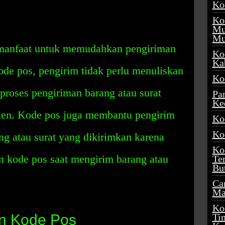
Ko
Ko
Mu
Mu
manfaat untuk memudahkan pengiriman
Ko
Ka
ode pos, pengirim tidak perlu menuliskan
Ko
 proses pengiriman barang atau surat
Pa
Ke
sien. Kode pos juga membantu pengirim
Ko
Ko
g atau surat yang dikirimkan karena
Ko
 kode pos saat mengirim barang atau
Te
Bu
Ca
Ma
Ko
n Kode Pos
Ti