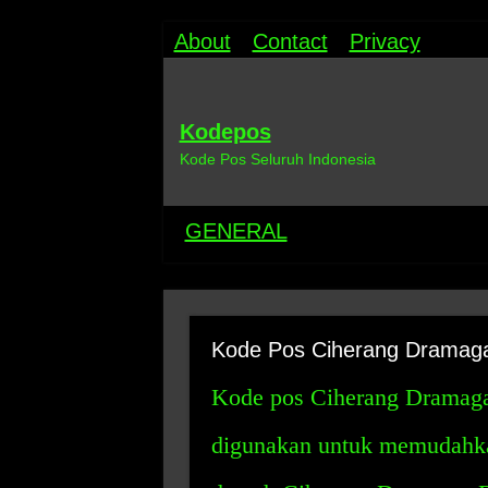
About
Contact
Privacy
Kodepos
Kode Pos Seluruh Indonesia
GENERAL
Kode Pos Ciherang Dramag
Kode pos Ciherang Dramaga
digunakan untuk memudahkan