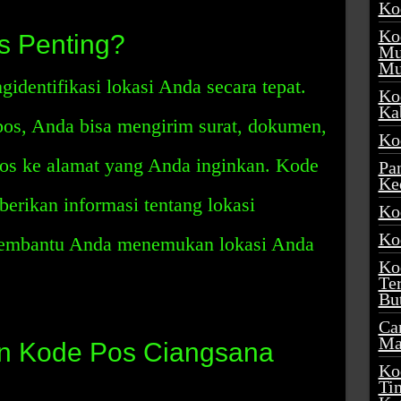
Ko
Ko
 Penting?
Mu
Mu
identifikasi lokasi Anda secara tepat.
Ko
Ka
s, Anda bisa mengirim surat, dokumen,
Ko
pos ke alamat yang Anda inginkan. Kode
Pa
Ke
erikan informasi tentang lokasi
Ko
Ko
membantu Anda menemukan lokasi Anda
Ko
Te
Bu
Ca
Ma
n Kode Pos Ciangsana
Ko
Ti