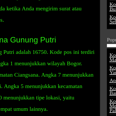
Ko
da ketika Anda mengirim surat atau
Buk
Ko
s.
Se
na Gunung Putri
Popu
utri adalah 16750. Kode pos ini terdiri
Ko
Ma
angka 1 menunjukkan wilayah Bogor.
Ko
Ya
matan Ciangsana. Angka 7 menunjukkan
Ap
ri. Angka 5 menunjukkan kecamatan
Ko
Ba
 menunjukkan tipe lokasi, yaitu
Ko
Me
tempat umum lainnya.
Pa