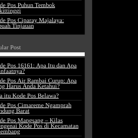
de Pos Puhun Tembok
ittinggi
de Pos Ciparay Majalaya:
buah Tinjauan
lar Post
de Pos 16161: Apa Itu dan Apa
nfaatnya?
de Pos Air Rambai Curup: Apa
ng Harus Anda Ketahui?
a itu Kode Pos Belawa?
de Pos Cimareme Ngamprah
ndung Barat
de Pos Mangsang – Kilas
ngenai Kode Pos di Kecamatan
lembang