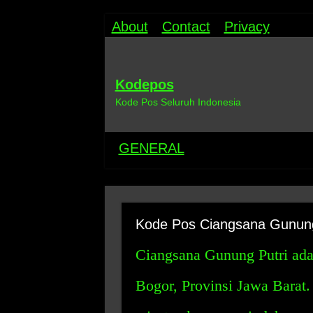
About
Contact
Privacy
Kodepos
Kode Pos Seluruh Indonesia
GENERAL
Kode Pos Ciangsana Gunung
Ciangsana Gunung Putri ada
Bogor, Provinsi Jawa Barat.