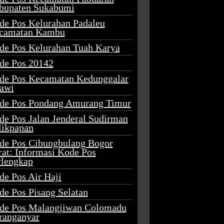
bupaten Sukabumi
de Pos Kelurahan Padaleu
camatan Kambu
de Pos Kelurahan Tuah Karya
de Pos 20142
de Pos Kecamatan Kedunggalar
awi
de Pos Pondang Amurang Timur
de Pos Jalan Jenderal Sudirman
likpapan
de Pos Cibungbulang Bogor
rat: Informasi Kode Pos
rlengkap
de Pos Air Haji
de Pos Pisang Selatan
de Pos Malangjiwan Colomadu
ranganyar