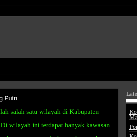
Late
 Putri
lah salah satu wilayah di Kabupaten
Ko
Ma
 Di wilayah ini terdapat banyak kawasan
Po
Ko