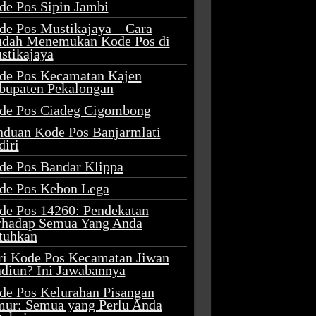
de Pos Sipin Jambi
de Pos Mustikajaya – Cara
dah Menemukan Kode Pos di
stikajaya
de Pos Kecamatan Kajen
bupaten Pekalongan
de Pos Ciadeg Cigombong
nduan Kode Pos Banjarmlati
diri
de Pos Bandar Klippa
de Pos Kebon Lega
de Pos 14260: Pendekatan
rhadap Semua Yang Anda
tuhkan
ri Kode Pos Kecamatan Jiwan
diun? Ini Jawabannya
de Pos Kelurahan Pisangan
mur: Semua yang Perlu Anda