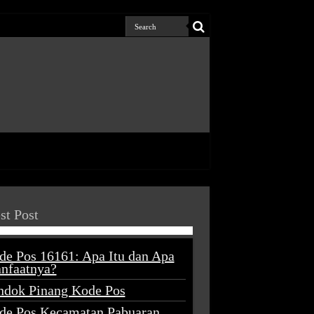
st Post
de Pos 16161: Apa Itu dan Apa
nfaatnya?
ndok Pinang Kode Pos
de Pos Kecamatan Pabuaran