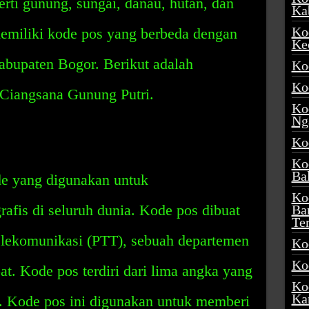
erti gunung, sungai, danau, hutan, dan
Ka
Ko
 memiliki kode pos yang berbeda dengan
Ke
Kabupaten Bogor. Berikut adalah
Ko
Ko
 Ciangsana Gunung Putri.
Ko
Ng
Ko
Ko
Ba
e yang digunakan untuk
Ko
rafis di seluruh dunia. Kode pos dibuat
Ba
Te
lekomunikasi (PTT), sebuah departemen
Ko
Ko
t. Kode pos terdiri dari lima angka yang
Ko
Ka
u. Kode pos ini digunakan untuk memberi