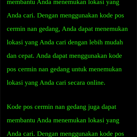
membantu Anda menemukan lokasi yang
Anda cari. Dengan menggunakan kode pos
cermin nan gedang, Anda dapat menemukan
lokasi yang Anda cari dengan lebih mudah
dan cepat. Anda dapat menggunakan kode
pos cermin nan gedang untuk menemukan
lokasi yang Anda cari secara online.
Kode pos cermin nan gedang juga dapat
membantu Anda menemukan lokasi yang
Anda cari. Dengan menggunakan kode pos