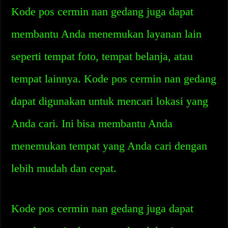
Kode pos cermin nan gedang juga dapat
membantu Anda menemukan layanan lain
seperti tempat foto, tempat belanja, atau
tempat lainnya. Kode pos cermin nan gedang
dapat digunakan untuk mencari lokasi yang
Anda cari. Ini bisa membantu Anda
menemukan tempat yang Anda cari dengan
lebih mudah dan cepat.
Kode pos cermin nan gedang juga dapat