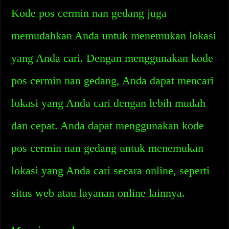
Kode pos cermin nan gedang juga
memudahkan Anda untuk menemukan lokasi
yang Anda cari. Dengan menggunakan kode
pos cermin nan gedang, Anda dapat mencari
lokasi yang Anda cari dengan lebih mudah
dan cepat. Anda dapat menggunakan kode
pos cermin nan gedang untuk menemukan
lokasi yang Anda cari secara online, seperti
situs web atau layanan online lainnya.