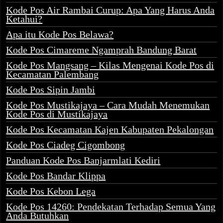
Kode Pos Air Rambai Curup: Apa Yang Harus Anda
Ketahui?
Apa itu Kode Pos Belawa?
Kode Pos Cimareme Ngamprah Bandung Barat
Kode Pos Mangsang – Kilas Mengenai Kode Pos di
Kecamatan Palembang
Kode Pos Sipin Jambi
Kode Pos Mustikajaya – Cara Mudah Menemukan
Kode Pos di Mustikajaya
Kode Pos Kecamatan Kajen Kabupaten Pekalongan
Kode Pos Ciadeg Cigombong
Panduan Kode Pos Banjarmlati Kediri
Kode Pos Bandar Klippa
Kode Pos Kebon Lega
Kode Pos 14260: Pendekatan Terhadap Semua Yang
Anda Butuhkan