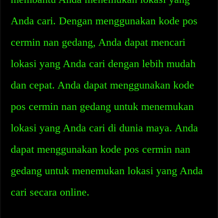
Anda cari. Dengan menggunakan kode pos
cermin nan gedang, Anda dapat mencari
lokasi yang Anda cari dengan lebih mudah
dan cepat. Anda dapat menggunakan kode
pos cermin nan gedang untuk menemukan
lokasi yang Anda cari di dunia maya. Anda
dapat menggunakan kode pos cermin nan
gedang untuk menemukan lokasi yang Anda
cari secara online.