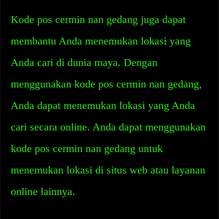
Kode pos cermin nan gedang juga dapat
membantu Anda menemukan lokasi yang
Anda cari di dunia maya. Dengan
menggunakan kode pos cermin nan gedang,
Anda dapat menemukan lokasi yang Anda
cari secara online. Anda dapat menggunakan
kode pos cermin nan gedang untuk
menemukan lokasi di situs web atau layanan
online lainnya.