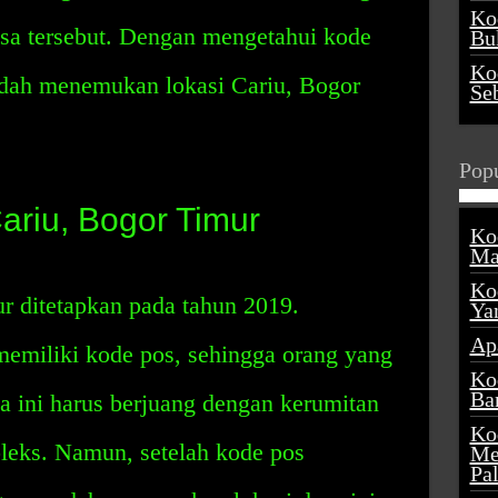
Ko
sa tersebut. Dengan mengetahui kode
Buk
Ko
udah menemukan lokasi Cariu, Bogor
Se
Popu
riu, Bogor Timur
Ko
Ma
Ko
r ditetapkan pada tahun 2019.
Ya
Ap
memiliki kode pos, sehingga orang yang
Ko
Ba
a ini harus berjuang dengan kerumitan
Ko
leks. Namun, setelah kode pos
Me
Pa