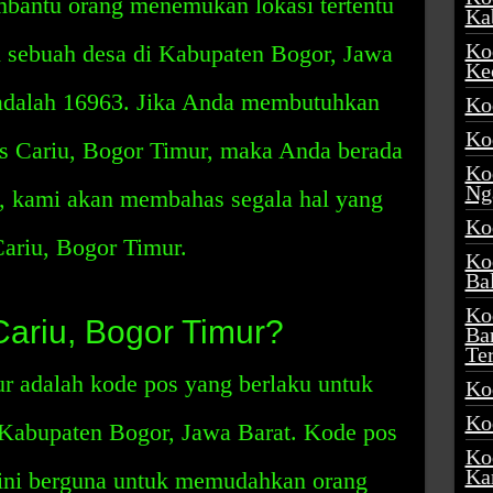
bantu orang menemukan lokasi tertentu
Ka
Ko
 sebuah desa di Kabupaten Bogor, Jawa
Ke
 adalah 16963. Jika Anda membutuhkan
Ko
Ko
s Cariu, Bogor Timur, maka Anda berada
Ko
Ng
ni, kami akan membahas segala hal yang
Ko
ariu, Bogor Timur.
Ko
Ba
Ko
Cariu, Bogor Timur?
Ba
Te
r adalah kode pos yang berlaku untuk
Ko
Ko
i Kabupaten Bogor, Jawa Barat. Kode pos
Ko
Ka
 ini berguna untuk memudahkan orang