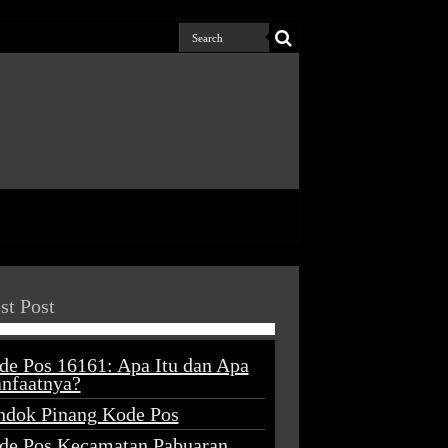
st Post
de Pos 16161: Apa Itu dan Apa
nfaatnya?
ndok Pinang Kode Pos
de Pos Kecamatan Pabuaran