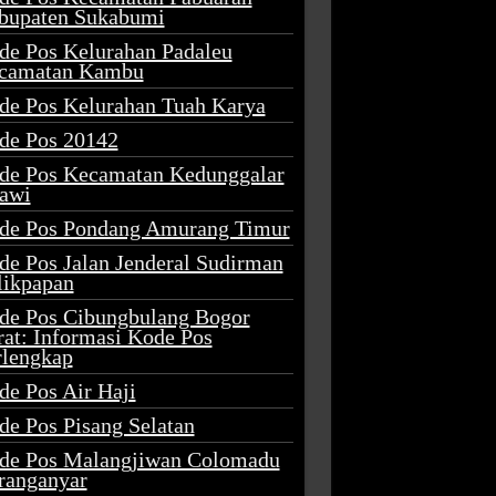
bupaten Sukabumi
de Pos Kelurahan Padaleu
camatan Kambu
de Pos Kelurahan Tuah Karya
de Pos 20142
de Pos Kecamatan Kedunggalar
awi
de Pos Pondang Amurang Timur
de Pos Jalan Jenderal Sudirman
likpapan
de Pos Cibungbulang Bogor
rat: Informasi Kode Pos
rlengkap
de Pos Air Haji
de Pos Pisang Selatan
de Pos Malangjiwan Colomadu
ranganyar