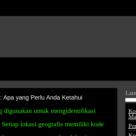
Late
: Apa yang Perlu Anda Ketahui
g digunakan untuk mengidentifikasi
Ko
Ma
. Setiap lokasi geografis memiliki kode
Po
Ko