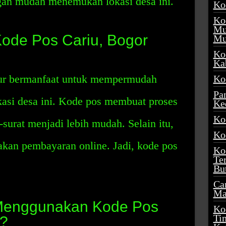
ngan mudah menemukan lokasi desa ini.
Ko
Ko
Mu
Kode Pos Cariu, Bogor
Mu
Ko
Ka
ur bermanfaat untuk mempermudah
Ko
Pa
si desa ini. Kode pos membuat proses
Ke
Ko
surat menjadi lebih mudah. Selain itu,
Ko
kan pembayaran online. Jadi, kode pos
Ko
Te
Bu
Ca
Ma
Menggunakan Kode Pos
Ko
Ti
r?