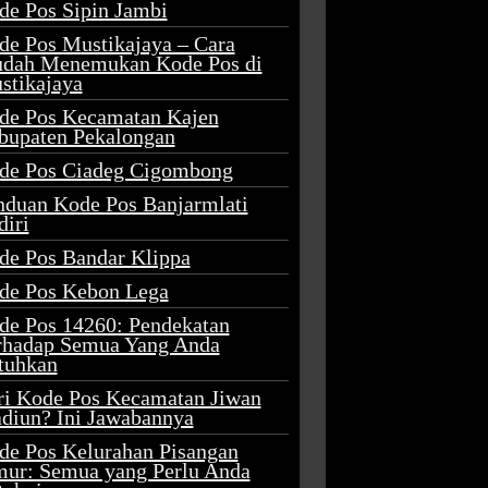
de Pos Sipin Jambi
de Pos Mustikajaya – Cara
dah Menemukan Kode Pos di
stikajaya
de Pos Kecamatan Kajen
bupaten Pekalongan
de Pos Ciadeg Cigombong
nduan Kode Pos Banjarmlati
diri
de Pos Bandar Klippa
de Pos Kebon Lega
de Pos 14260: Pendekatan
rhadap Semua Yang Anda
tuhkan
ri Kode Pos Kecamatan Jiwan
diun? Ini Jawabannya
de Pos Kelurahan Pisangan
mur: Semua yang Perlu Anda