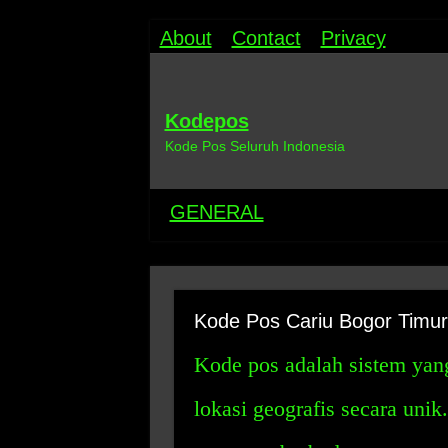
About
Contact
Privacy
Kodepos
Kode Pos Seluruh Indonesia
GENERAL
Kode Pos Cariu Bogor Timur
Kode pos adalah sistem yan
lokasi geografis secara unik