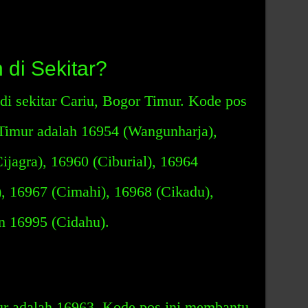
di Sekitar?
di sekitar Cariu, Bogor Timur. Kode pos
r Timur adalah 16954 (Wangunharja),
ijagra), 16960 (Ciburial), 16964
, 16967 (Cimahi), 16968 (Cikadu),
n 16995 (Cidahu).
r adalah 16963. Kode pos ini membantu