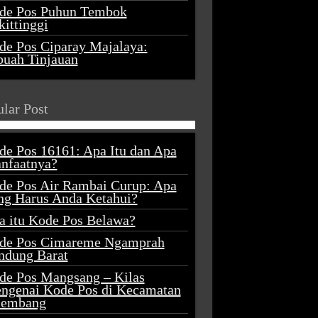
de Pos Puhun Tembok
ittinggi
de Pos Ciparay Majalaya:
buah Tinjauan
lar Post
de Pos 16161: Apa Itu dan Apa
nfaatnya?
de Pos Air Rambai Curup: Apa
ng Harus Anda Ketahui?
a itu Kode Pos Belawa?
de Pos Cimareme Ngamprah
ndung Barat
de Pos Mangsang – Kilas
ngenai Kode Pos di Kecamatan
lembang