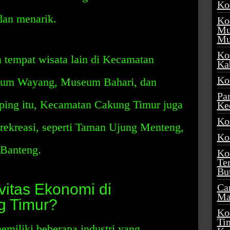
Ko
 dan menarik.
Ko
Mu
Mu
Ko
a tempat wisata lain di Kecamatan
Ka
Ko
eum Wayang, Museum Bahari, dan
Pa
ing itu, Kecamatan Cakung Timur juga
Ke
Ko
rekreasi, seperti Taman Ujung Menteng,
Ko
 Banteng.
Ko
Te
Bu
ivitas Ekonomi di
Ca
Ma
g Timur?
Ko
Ti
iliki beberapa industri yang