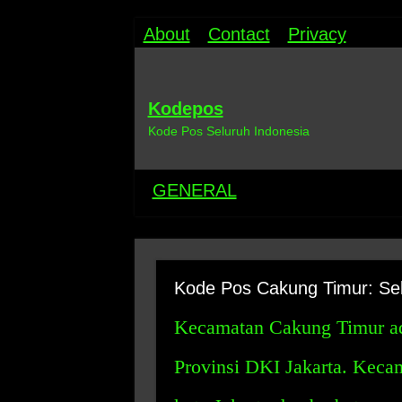
About
Contact
Privacy
Kodepos
Kode Pos Seluruh Indonesia
GENERAL
Kode Pos Cakung Timur: Sek
Kecamatan Cakung Timur ada
Provinsi DKI Jakarta. Kecama