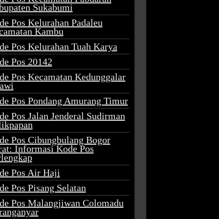
bupaten Sukabumi
de Pos Kelurahan Padaleu
camatan Kambu
de Pos Kelurahan Tuah Karya
de Pos 20142
de Pos Kecamatan Kedunggalar
awi
de Pos Pondang Amurang Timur
de Pos Jalan Jenderal Sudirman
likpapan
de Pos Cibungbulang Bogor
rat: Informasi Kode Pos
rlengkap
de Pos Air Haji
de Pos Pisang Selatan
de Pos Malangjiwan Colomadu
ranganyar