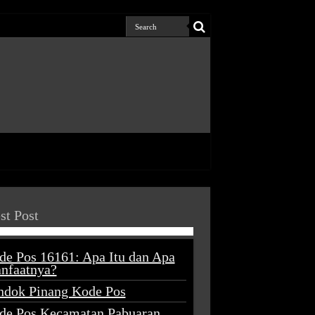
st Post
de Pos 16161: Apa Itu dan Apa
nfaatnya?
ndok Pinang Kode Pos
de Pos Kecamatan Pabuaran