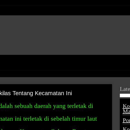
Late
ilas Tentang Kecamatan Ini
lah sebuah daerah yang terletak di
Ko
Ma
tan ini terletak di sebelah timur laut
Po
Ko