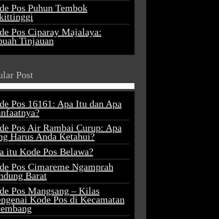
de Pos Puhun Tembok
ittinggi
de Pos Ciparay Majalaya:
buah Tinjauan
lar Post
de Pos 16161: Apa Itu dan Apa
nfaatnya?
de Pos Air Rambai Curup: Apa
ng Harus Anda Ketahui?
a itu Kode Pos Belawa?
de Pos Cimareme Ngamprah
ndung Barat
de Pos Mangsang – Kilas
ngenai Kode Pos di Kecamatan
lembang