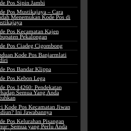
de Pos Sipin Jambi
de Pos Mustikajaya – Cara
dah Menemukan Kode Pos di
stikajaya
de Pos Kecamatan Kajen
bupaten Pekalongan
de Pos Ciadeg Cigombong
nduan Kode Pos Banjarmlati
diri
de Pos Bandar Klippa
de Pos Kebon Lega
de Pos 14260: Pendekatan
rhadap Semua Yang Anda
tuhkan
ri Kode Pos Kecamatan Jiwan
diun? Ini Jawabannya
de Pos Kelurahan Pisangan
mur: Semua yang Perlu Anda