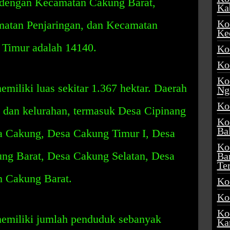
n dengan Kecamatan Cakung Barat,
Ka
Ko
matan Penjaringan, dan Kecamatan
Ke
Timur adalah 14140.
Ko
Ko
Ko
iliki luas sekitar 1.367 hektar. Daerah
Ng
Ko
sa dan kelurahan, termasuk Desa Cipinang
Ko
Ba
a Cakung, Desa Cakung Timur I, Desa
Ko
ng Barat, Desa Cakung Selatan, Desa
Ba
Te
n Cakung Barat.
Ko
Ko
Ko
miliki jumlah penduduk sebanyak
Ka