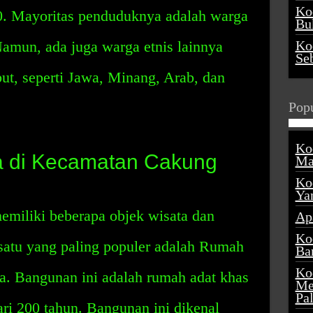
Ko
0. Mayoritas penduduknya adalah warga
Buk
amun, ada juga warga etnis lainnya
Ko
Se
but, seperti Jawa, Minang, Arab, dan
Popu
Ko
a di Kecamatan Cakung
Ma
Ko
Ya
miliki beberapa objek wisata dan
Ap
Ko
satu yang paling populer adalah Rumah
Ba
Ko
. Bangunan ini adalah rumah adat khas
Me
Pa
ari 200 tahun. Bangunan ini dikenal