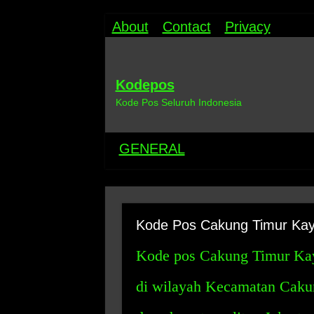
About
Contact
Privacy
Kodepos
Kode Pos Seluruh Indonesia
GENERAL
Kode Pos Cakung Timur Kayu
Kode pos Cakung Timur Kayu
di wilayah Kecamatan Cakun