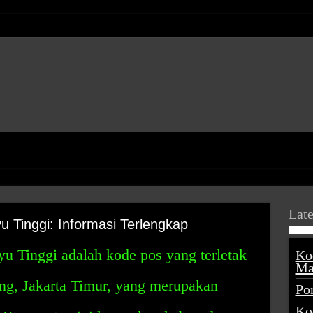
Late
 Tinggi: Informasi Terlengkap
 Tinggi adalah kode pos yang terletak
Ko
Ma
g, Jakarta Timur, yang merupakan
Po
Ko