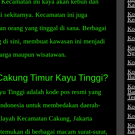
. Kecamatan ini kaya akan kebun dan
Ka
Ko
 sekitarnya. Kecamatan ini juga
Ke
n orang yang tinggal di sana. Berbagai
Ko
Ko
 di sini, membuat kawasan ini menjadi
Ko
Ng
warga maupun wisatawan.
Ko
Ko
Cakung Timur Kayu Tinggi?
Ba
Ko
u Tinggi adalah kode pos resmi yang
Ba
Te
Indonesia untuk membedakan daerah-
Ko
Ko
ilayah Kecamatan Cakung, Jakarta
Ko
Ka
itemukan di berbagai macam surat-surat,