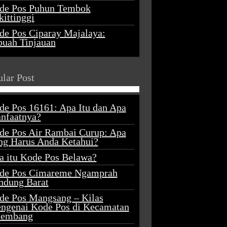
de Pos Puhun Tembok
ittinggi
de Pos Ciparay Majalaya:
buah Tinjauan
lar Post
de Pos 16161: Apa Itu dan Apa
nfaatnya?
de Pos Air Rambai Curup: Apa
ng Harus Anda Ketahui?
a itu Kode Pos Belawa?
de Pos Cimareme Ngamprah
ndung Barat
de Pos Mangsang – Kilas
ngenai Kode Pos di Kecamatan
lembang