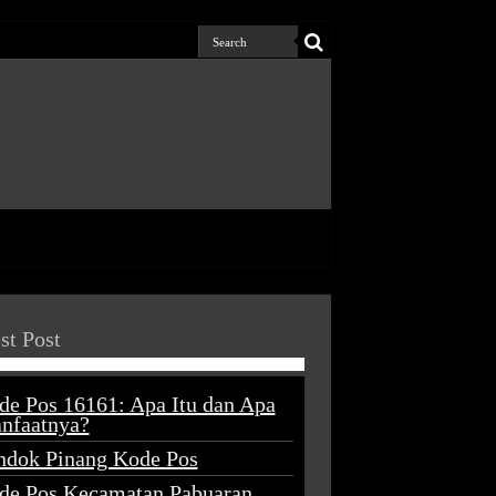
st Post
de Pos 16161: Apa Itu dan Apa
nfaatnya?
ndok Pinang Kode Pos
de Pos Kecamatan Pabuaran