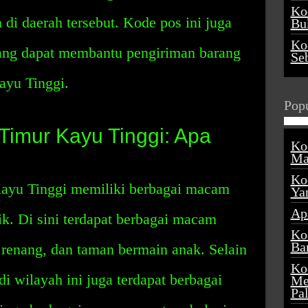
Ko
n di daerah tersebut. Kode pos ini juga
Buk
Ko
yang dapat membantu pengiriman barang
Se
ayu Tinggi.
Popu
imur Kayu Tinggi: Apa
Ko
Ma
Ko
yu Tinggi memiliki berbagai macam
Ya
Ap
ik. Di sini terdapat berbagai macam
Ko
Ba
 renang, dan taman bermain anak. Selain
Ko
 di wilayah ini juga terdapat berbagai
Me
Pa