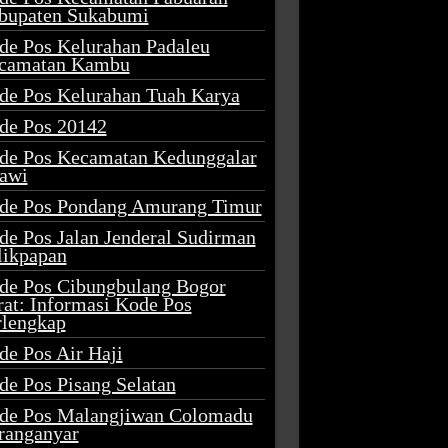
bupaten Sukabumi
de Pos Kelurahan Padaleu
camatan Kambu
de Pos Kelurahan Tuah Karya
de Pos 20142
de Pos Kecamatan Kedunggalar
awi
de Pos Pondang Amurang Timur
de Pos Jalan Jenderal Sudirman
likpapan
de Pos Cibungbulang Bogor
rat: Informasi Kode Pos
rlengkap
de Pos Air Haji
de Pos Pisang Selatan
de Pos Malangjiwan Colomadu
ranganyar