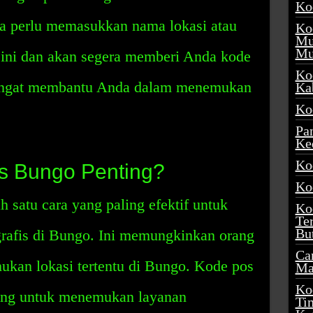
Ko
a perlu memasukkan nama lokasi atau
Ko
Mu
Mu
n ini dan akan segera memberi Anda kode
Ko
 sangat membantu Anda dalam menemukan
Ka
Ko
Pa
Ke
Ko
 Bungo Penting?
Ko
 satu cara yang paling efektif untuk
Ko
Te
Bu
grafis di Bungo. Ini memungkinkan orang
Ca
kan lokasi tertentu di Bungo. Kode pos
Ma
Ko
rang untuk menemukan layanan
Ti