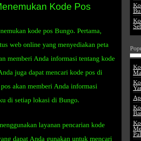
Menemukan Kode Pos
Ko
Buk
Ko
Se
enemukan kode pos Bungo. Pertama,
tus web online yang menyediakan peta
Popu
kan memberi Anda informasi tentang kode
Ko
 Anda juga dapat mencari kode pos di
Ma
Ko
r pos akan memberi Anda informasi
Ya
Ap
u di setiap lokasi di Bungo.
Ko
Ba
Ko
t menggunakan layanan pencarian kode
Me
Pa
yang dapat Anda gunakan untuk mencari