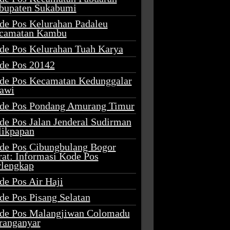
bupaten Sukabumi
de Pos Kelurahan Padaleu
camatan Kambu
de Pos Kelurahan Tuah Karya
de Pos 20142
de Pos Kecamatan Kedunggalar
awi
de Pos Pondang Amurang Timur
de Pos Jalan Jenderal Sudirman
likpapan
de Pos Cibungbulang Bogor
rat: Informasi Kode Pos
rlengkap
de Pos Air Haji
de Pos Pisang Selatan
de Pos Malangjiwan Colomadu
ranganyar