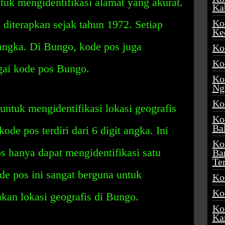
ntuk mengidentifikasi alamat yang akurat.
Ka
Ko
 diterapkan sejak tahun 1972. Setiap
Ke
t angka. Di Bungo, kode pos juga
Ko
Ko
gai kode pos Bungo.
Ko
Ng
Ko
ntuk mengidentifikasi lokasi geografis
Ko
Ba
ode pos terdiri dari 6 digit angka. Ini
Ko
os hanya dapat mengidentifikasi satu
Ba
Te
ode pos ini sangat berguna untuk
Ko
Ko
n lokasi geografis di Bungo.
Ko
Ka