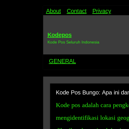
About
Contact
Privacy
Kodepos
Kode Pos Seluruh Indonesia
GENERAL
Kode Pos Bungo: Apa ini 
Kode pos adalah cara pengk
mengidentifikasi lokasi geog