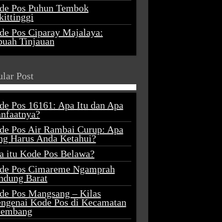
de Pos Puhun Tembok
ittinggi
de Pos Ciparay Majalaya:
buah Tinjauan
lar Post
de Pos 16161: Apa Itu dan Apa
nfaatnya?
de Pos Air Rambai Curup: Apa
ng Harus Anda Ketahui?
a itu Kode Pos Belawa?
de Pos Cimareme Ngamprah
ndung Barat
de Pos Mangsang – Kilas
ngenai Kode Pos di Kecamatan
lembang