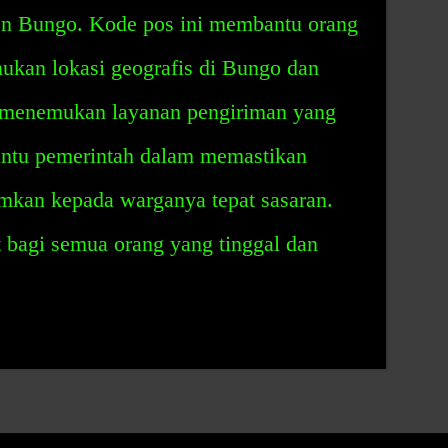
ten Bungo. Kode pos ini membantu orang
kan lokasi geografis di Bungo dan
menemukan layanan pengiriman yang
antu pemerintah dalam memastikan
imkan kepada warganya tepat sasaran.
bagi semua orang yang tinggal dan