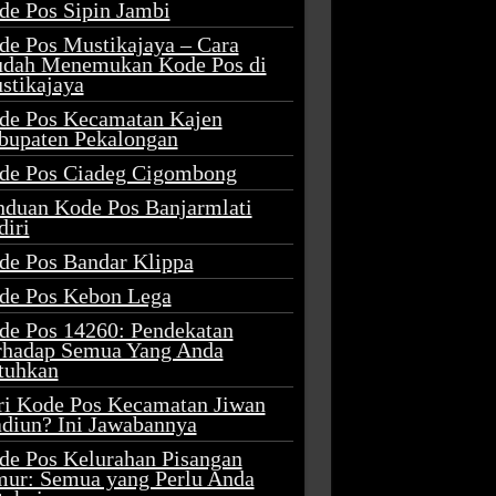
de Pos Sipin Jambi
de Pos Mustikajaya – Cara
dah Menemukan Kode Pos di
stikajaya
de Pos Kecamatan Kajen
bupaten Pekalongan
de Pos Ciadeg Cigombong
nduan Kode Pos Banjarmlati
diri
de Pos Bandar Klippa
de Pos Kebon Lega
de Pos 14260: Pendekatan
rhadap Semua Yang Anda
tuhkan
ri Kode Pos Kecamatan Jiwan
diun? Ini Jawabannya
de Pos Kelurahan Pisangan
mur: Semua yang Perlu Anda