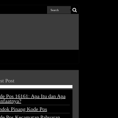
st Post
de Pos 16161: Apa Itu dan Apa
nfaatnya?
ndok Pinang Kode Pos
de Pos Kecamatan Pabuaran