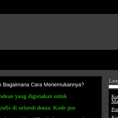
Late
dan Bagaimana Cara Menemukannya?
odean yang digunakan untuk
Ko
Ma
rafis di seluruh dunia. Kode pos
Po
Ko