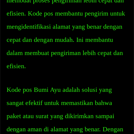
membuat proses pengiriman lebih cepat dan
efisien. Kode pos membantu pengirim untuk
mengidentifikasi alamat yang benar dengan
cepat dan dengan mudah. Ini membantu
dalam membuat pengiriman lebih cepat dan
efisien.
Kode pos Bumi Ayu adalah solusi yang
sangat efektif untuk memastikan bahwa
paket atau surat yang dikirimkan sampai
dengan aman di alamat yang benar. Dengan