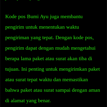
Kode pos Bumi Ayu juga membantu
pengirim untuk menentukan waktu
pengiriman yang tepat. Dengan kode pos,
pengirim dapat dengan mudah mengetahui
berapa lama paket atau surat akan tiba di
tujuan. Ini penting untuk mengirimkan paket
atau surat tepat waktu dan memastikan
bahwa paket atau surat sampai dengan aman
di alamat yang benar.