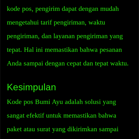
kode pos, pengirim dapat dengan mudah
mengetahui tarif pengiriman, waktu
pengiriman, dan layanan pengiriman yang
tepat. Hal ini memastikan bahwa pesanan
Anda sampai dengan cepat dan tepat waktu.
Kesimpulan
Kode pos Bumi Ayu adalah solusi yang
sangat efektif untuk memastikan bahwa
paket atau surat yang dikirimkan sampai