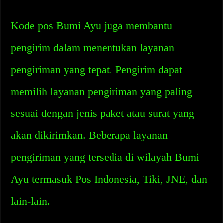
Kode pos Bumi Ayu juga membantu
pengirim dalam menentukan layanan
pengiriman yang tepat. Pengirim dapat
memilih layanan pengiriman yang paling
sesuai dengan jenis paket atau surat yang
akan dikirimkan. Beberapa layanan
pengiriman yang tersedia di wilayah Bumi
Ayu termasuk Pos Indonesia, Tiki, JNE, dan
lain-lain.