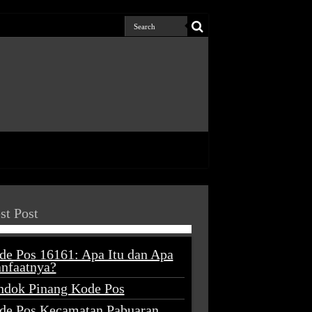
st Post
de Pos 16161: Apa Itu dan Apa
nfaatnya?
ndok Pinang Kode Pos
de Pos Kecamatan Pabuaran