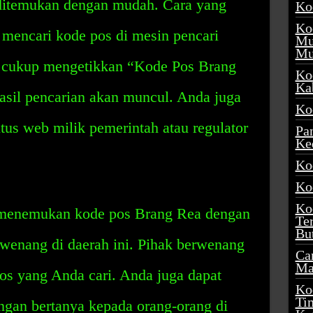
ditemukan dengan mudah. Cara yang
Ko
Ko
mencari kode pos di mesin pencari
Mu
Mu
a cukup mengetikkan “Kode Pos Brang
Ko
Ka
asil pencarian akan muncul. Anda juga
Ko
itus web milik pemerintah atau regulator
Pa
Ke
Ko
Ko
Ko
t menemukan kode pos Brang Rea dengan
Te
Bu
wenang di daerah ini. Pihak berwenang
Ca
Ma
os yang Anda cari. Anda juga dapat
Ko
Ti
gan bertanya kepada orang-orang di