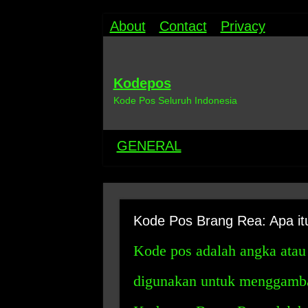
About
Contact
Privacy
Kodepos
Kode Pos Seluruh Indonesia
GENERAL
Kode Pos Brang Rea: Apa it
Kode pos adalah angka atau
digunakan untuk menggambar