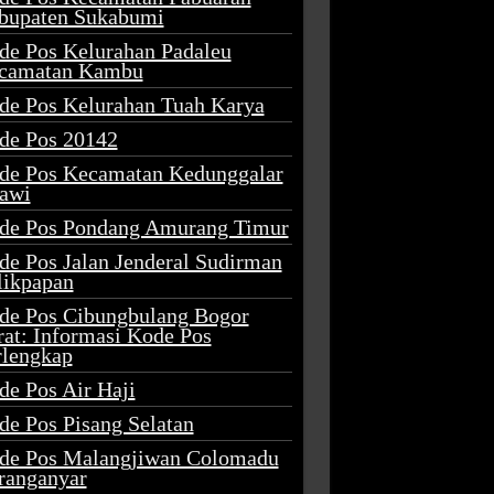
bupaten Sukabumi
de Pos Kelurahan Padaleu
camatan Kambu
de Pos Kelurahan Tuah Karya
de Pos 20142
de Pos Kecamatan Kedunggalar
awi
de Pos Pondang Amurang Timur
de Pos Jalan Jenderal Sudirman
likpapan
de Pos Cibungbulang Bogor
rat: Informasi Kode Pos
rlengkap
de Pos Air Haji
de Pos Pisang Selatan
de Pos Malangjiwan Colomadu
ranganyar