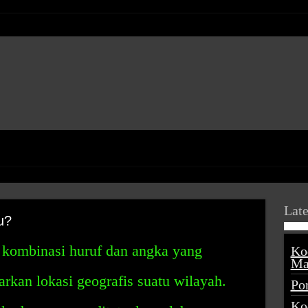
Late
u?
 kombinasi huruf dan angka yang
Ko
Ma
kan lokasi geografis suatu wilayah.
Po
Ko