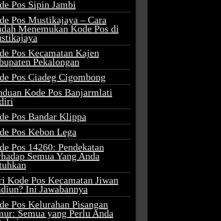
de Pos Sipin Jambi
de Pos Mustikajaya – Cara
dah Menemukan Kode Pos di
stikajaya
de Pos Kecamatan Kajen
bupaten Pekalongan
de Pos Ciadeg Cigombong
nduan Kode Pos Banjarmlati
diri
de Pos Bandar Klippa
de Pos Kebon Lega
de Pos 14260: Pendekatan
rhadap Semua Yang Anda
tuhkan
ri Kode Pos Kecamatan Jiwan
diun? Ini Jawabannya
de Pos Kelurahan Pisangan
mur: Semua yang Perlu Anda