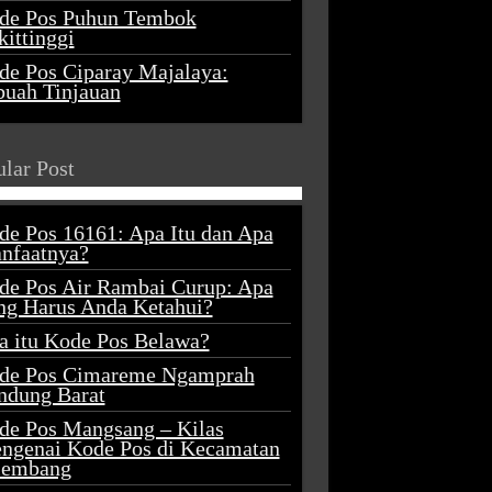
de Pos Puhun Tembok
ittinggi
de Pos Ciparay Majalaya:
buah Tinjauan
lar Post
de Pos 16161: Apa Itu dan Apa
nfaatnya?
de Pos Air Rambai Curup: Apa
ng Harus Anda Ketahui?
a itu Kode Pos Belawa?
de Pos Cimareme Ngamprah
ndung Barat
de Pos Mangsang – Kilas
ngenai Kode Pos di Kecamatan
lembang