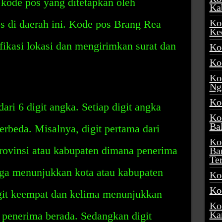
kode pos yang ditetapkan oleh
Ka
Ko
os di daerah ini. Kode pos Brang Rea
Ke
ikasi lokasi dan mengirimkan surat dan
Ko
Ko
Ko
Ng
Ko
ari 6 digit angka. Setiap digit angka
Ko
Ba
rbeda. Misalnya, digit pertama dari
Ko
rovinsi atau kabupaten dimana penerima
Ba
Te
iga menunjukkan kota atau kabupaten
Ko
Ko
git keempat dan kelima menunjukkan
Ko
Ka
 penerima berada. Sedangkan digit