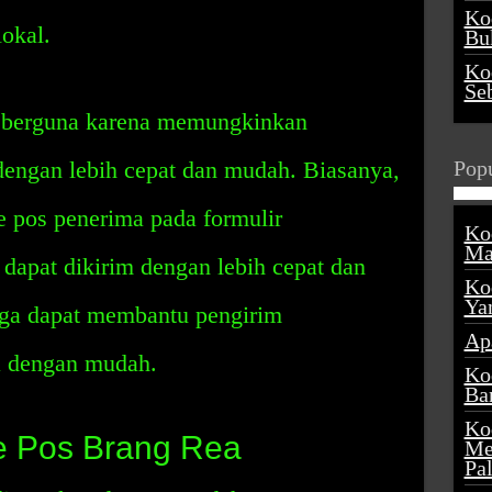
Ko
okal.
Buk
Ko
Se
 berguna karena memungkinkan
dengan lebih cepat dan mudah. Biasanya,
Popu
 pos penerima pada formulir
Ko
Ma
 dapat dikirim dengan lebih cepat dan
Ko
Ya
juga dapat membantu pengirim
Ap
 dengan mudah.
Ko
Ba
Ko
e Pos Brang Rea
Me
Pa