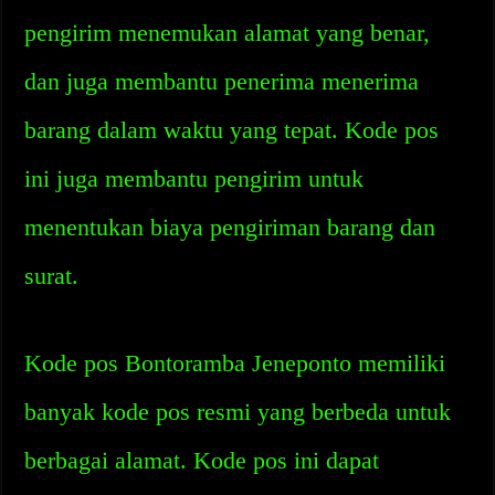
pengirim menemukan alamat yang benar,
dan juga membantu penerima menerima
barang dalam waktu yang tepat. Kode pos
ini juga membantu pengirim untuk
menentukan biaya pengiriman barang dan
surat.
Kode pos Bontoramba Jeneponto memiliki
banyak kode pos resmi yang berbeda untuk
berbagai alamat. Kode pos ini dapat