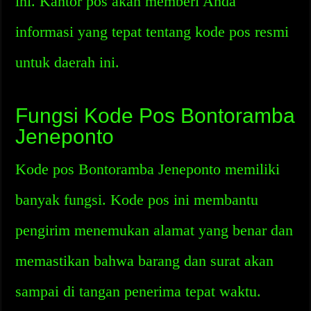
ini. Kantor pos akan memberi Anda
informasi yang tepat tentang kode pos resmi
untuk daerah ini.
Fungsi Kode Pos Bontoramba
Jeneponto
Kode pos Bontoramba Jeneponto memiliki
banyak fungsi. Kode pos ini membantu
pengirim menemukan alamat yang benar dan
memastikan bahwa barang dan surat akan
sampai di tangan penerima tepat waktu.