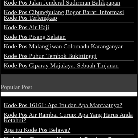
Kode Pos Jalan Jenderal Sudirman Balikpapan
Kode Pos Cibungbulang Bogor Barat: Informasi
Kode Pos Terlengkap
Kode Pos Air Haji
Kode Pos Pisang Selatan
Kode Pos Malangjiwan Colomadu Karanganyar
Kode Pos Puhun Tembok Bukittinggi
Kode Pos Ciparay Majalaya: Sebuah Tinjauan
Popular Post
Kode Pos 16161: Apa Itu dan Apa Manfaatnya?
Kode Pos Air Rambai Curup: Apa Yang Harus Anda
Ketahui?
Apa itu Kode Pos Belawa?