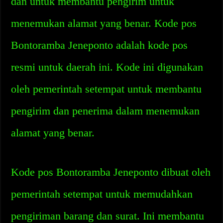
dan untuk membantu pengirim untuk
menemukan alamat yang benar. Kode pos
Bontoramba Jeneponto adalah kode pos
resmi untuk daerah ini. Kode ini digunakan
oleh pemerintah setempat untuk membantu
pengirim dan penerima dalam menemukan
alamat yang benar.
Kode pos Bontoramba Jeneponto dibuat oleh
pemerintah setempat untuk memudahkan
pengiriman barang dan surat. Ini membantu