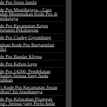
de Pos Sipin Jambi
de Pos Mustikajaya – Cara
dah Menemukan Kode Pos di
stikajaya
de Pos Kecamatan Kajen
bupaten Pekalongan
de Pos Ciadeg Cigombong
nduan Kode Pos Banjarmlati
diri
de Pos Bandar Klippa
de Pos Kebon Lega
de Pos 14260: Pendekatan
rhadap Semua Yang Anda
tuhkan
ri Kode Pos Kecamatan Jiwan
diun? Ini Jawabannya
de Pos Kelurahan Pisangan
mur: Semua yang Perlu Anda