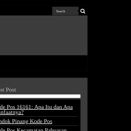
st Post
de Pos 16161: Apa Itu dan Apa
nfaatnya?
ndok Pinang Kode Pos
de Pos Kecamatan Pabuaran