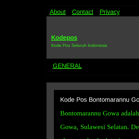
About
Contact
Privacy
Kodepos
Kode Pos Seluruh Indonesia
GENERAL
Kode Pos Bontomarannu G
Bontomarannu Gowa adalah s
Gowa, Sulawesi Selatan. Des