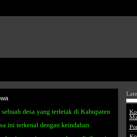
Late
owa
ebuah desa yang terletak di Kabupaten
Ko
Ma
a ini terkenal dengan keindahan
Po
Ko