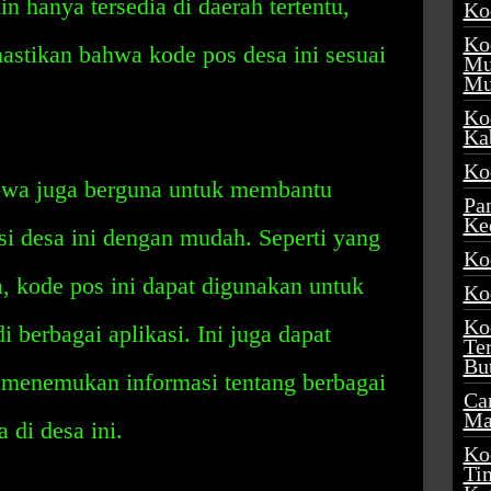
n hanya tersedia di daerah tertentu,
Ko
Ko
astikan bahwa kode pos desa ini sesuai
Mu
Mu
Ko
Ka
Ko
wa juga berguna untuk membantu
Pa
Ke
 desa ini dengan mudah. Seperti yang
Ko
, kode pos ini dapat digunakan untuk
Ko
Ko
 berbagai aplikasi. Ini juga dapat
Te
Bu
menemukan informasi tentang berbagai
Ca
Ma
 di desa ini.
Ko
Ti