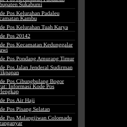
bupaten Sukabumi
de Pos Kelurahan Padaleu
camatan Kambu
de Pos Kelurahan Tuah Karya
de Pos 20142
de Pos Kecamatan Kedunggalar
awi
de Pos Pondang Amurang Timur
de Pos Jalan Jenderal Sudirman
likpapan
de Pos Cibungbulang Bogor
rat: Informasi Kode Pos
rlengkap
de Pos Air Haji
de Pos Pisang Selatan
de Pos Malangjiwan Colomadu
ranganyar