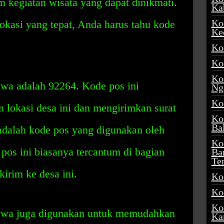
 kegiatan wisata yang dapat dinikmati.
Ka
Ko
asi yang tepat, Anda harus tahu kode
Ke
Ko
Ko
Ko
a adalah 92264. Kode pos ini
Ng
Ko
 lokasi desa ini dan mengirimkan surat
Ko
Ba
i adalah kode pos yang digunakan oleh
Ko
pos ini biasanya tercantum di bagian
Ba
Te
kirim ke desa ini.
Ko
Ko
Ko
wa juga digunakan untuk memudahkan
Ka