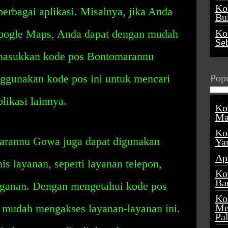
Ko
 berbagai aplikasi. Misalnya, jika Anda
Buk
 Google Maps, Anda dapat dengan mudah
Ko
Se
asukkan kode pos Bontomarannu
ggunakan kode pos ini untuk mencari
Popu
plikasi lainnya.
Ko
Ma
Ko
marannu Gowa juga dapat digunakan
Ya
Ap
s layanan, seperti layanan telepon,
Ko
Ba
angganan. Dengan mengetahui kode pos
Ko
n mudah mengakses layanan-layanan ini.
Me
Pa