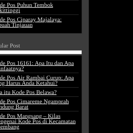
de Pos Puhun Tembok
ittinggi
de Pos Ciparay Majalaya:
buah Tinjauan
lar Post
de Pos 16161: Apa Itu dan Apa
nfaatnya?
de Pos Air Rambai Curup: Apa
ng Harus Anda Ketahui?
a itu Kode Pos Belawa?
de Pos Cimareme Ngamprah
ndung Barat
de Pos Mangsang – Kilas
ngenai Kode Pos di Kecamatan
lembang