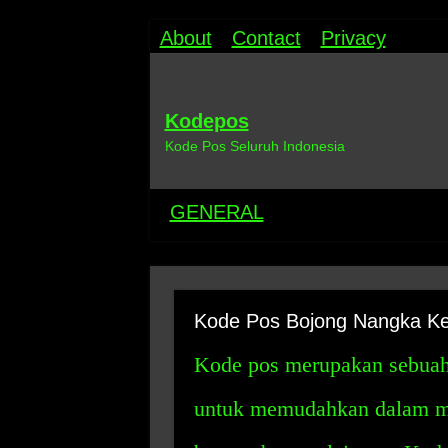
About
Contact
Privacy
Kodepos
Kode Pos Seluruh Indonesia
GENERAL
Kode Pos Bojong Nangka Ke
Kode pos merupakan sebuah
untuk memudahkan dalam men