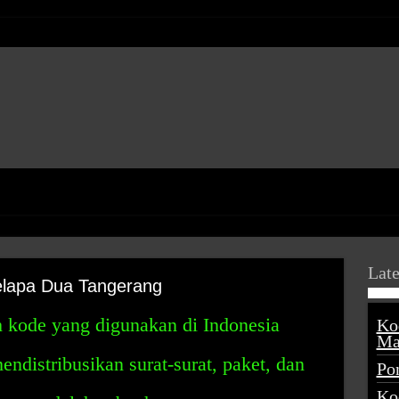
Late
lapa Dua Tangerang
 kode yang digunakan di Indonesia
Ko
Ma
distribusikan surat-surat, paket, dan
Po
Ko