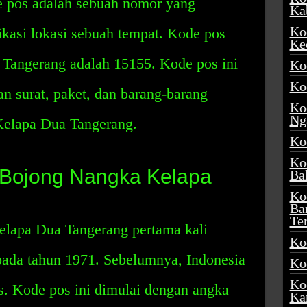
e pos adalah sebuah nomor yang
Ka
Ko
ikasi lokasi sebuah tempat. Kode pos
Ke
Tangerang adalah 15155. Kode pos ini
Ko
Ko
n surat, paket, dan barang-barang
Ko
Ng
Kelapa Dua Tangerang.
Ko
Ko
 Bojong Nangka Kelapa
Ba
Ko
Ba
Te
lapa Dua Tangerang pertama kali
Ko
pada tahun 1971. Sebelumnya, Indonesia
Ko
Ko
. Kode pos ini dimulai dengan angka
Ka