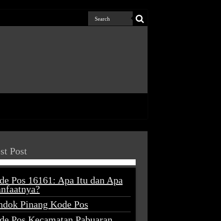
st Post
de Pos 16161: Apa Itu dan Apa
nfaatnya?
ndok Pinang Kode Pos
de Pos Kecamatan Pabuaran