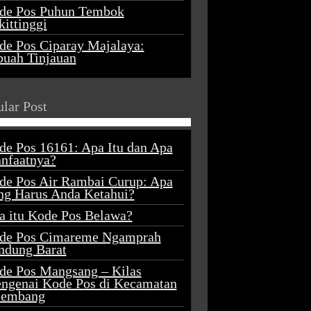
de Pos Puhun Tembok
ittinggi
de Pos Ciparay Majalaya:
buah Tinjauan
lar Post
de Pos 16161: Apa Itu dan Apa
nfaatnya?
de Pos Air Rambai Curup: Apa
ng Harus Anda Ketahui?
a itu Kode Pos Belawa?
de Pos Cimareme Ngamprah
ndung Barat
de Pos Mangsang – Kilas
ngenai Kode Pos di Kecamatan
lembang