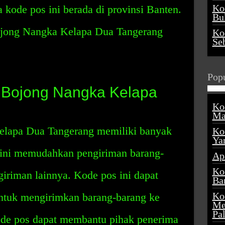
Ko
kode pos ini berada di provinsi Banten.
Buk
ojong Nangka Kelapa Dua Tangerang
Ko
Se
Popu
 Bojong Nangka Kelapa
Ko
Ma
lapa Dua Tangerang memiliki banyak
Ko
Ya
 ini memudahkan pengiriman barang-
Ap
Ko
giriman lainnya. Kode pos ini dapat
Ba
Ko
ntuk mengirimkan barang-barang ke
Me
Pa
kode pos dapat membantu pihak penerima