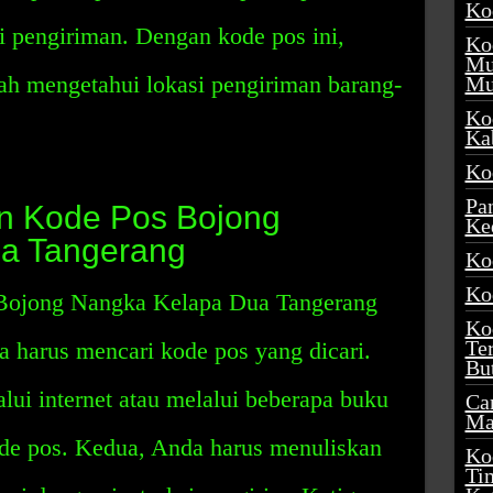
Ko
i pengiriman. Dengan kode pos ini,
Ko
Mu
h mengetahui lokasi pengiriman barang-
Mu
Ko
Ka
Ko
Pa
 Kode Pos Bojong
Ke
a Tangerang
Ko
Ko
Bojong Nangka Kelapa Dua Tangerang
Ko
Te
 harus mencari kode pos yang dicari.
Bu
ui internet atau melalui beberapa buku
Ca
Ma
de pos. Kedua, Anda harus menuliskan
Ko
Ti