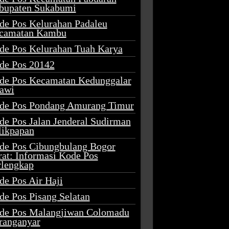
bupaten Sukabumi
de Pos Kelurahan Padaleu
camatan Kambu
de Pos Kelurahan Tuah Karya
de Pos 20142
de Pos Kecamatan Kedunggalar
awi
de Pos Pondang Amurang Timur
de Pos Jalan Jenderal Sudirman
likpapan
de Pos Cibungbulang Bogor
rat: Informasi Kode Pos
rlengkap
de Pos Air Haji
de Pos Pisang Selatan
de Pos Malangjiwan Colomadu
ranganyar