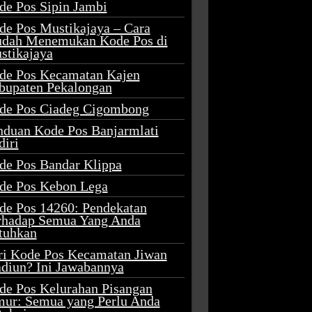
de Pos Sipin Jambi
de Pos Mustikajaya – Cara
dah Menemukan Kode Pos di
stikajaya
de Pos Kecamatan Kajen
bupaten Pekalongan
de Pos Ciadeg Cigombong
nduan Kode Pos Banjarmlati
diri
de Pos Bandar Klippa
de Pos Kebon Lega
de Pos 14260: Pendekatan
rhadap Semua Yang Anda
tuhkan
ri Kode Pos Kecamatan Jiwan
diun? Ini Jawabannya
de Pos Kelurahan Pisangan
mur: Semua yang Perlu Anda