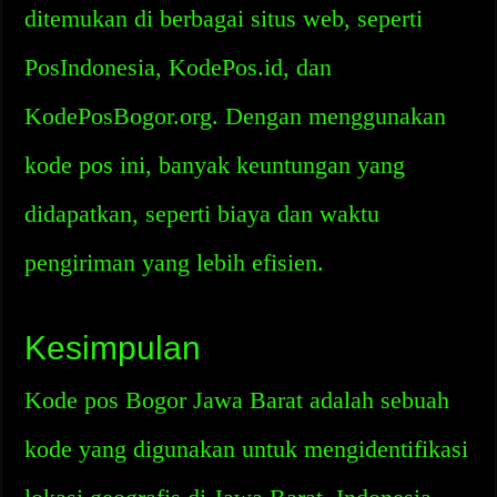
ditemukan di berbagai situs web, seperti
PosIndonesia, KodePos.id, dan
KodePosBogor.org. Dengan menggunakan
kode pos ini, banyak keuntungan yang
didapatkan, seperti biaya dan waktu
pengiriman yang lebih efisien.
Kesimpulan
Kode pos Bogor Jawa Barat adalah sebuah
kode yang digunakan untuk mengidentifikasi