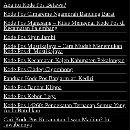
Apa itu Kode Pos Belawa?
Kode Pos Cimareme Ngamprah Bandung Barat
Kode Pos Mangsang – Kilas Mengenai Kode Pos di
Kecamatan Palembang
Kode Pos Sipin Jambi
Kode Pos Mustikajaya – Cara Mudah Menemukan
Kode Pos di Mustikajaya
Kode Pos Kecamatan Kajen Kabupaten Pekalongan
Kode Pos Ciadeg Cigombong
Panduan Kode Pos Banjarmlati Kediri
Kode Pos Bandar Klippa
Kode Pos Kebon Lega
Kode Pos 14260: Pendekatan Terhadap Semua Yang
Anda Butuhkan
Cari Kode Pos Kecamatan Jiwan Madiun? Ini
Jawabannya