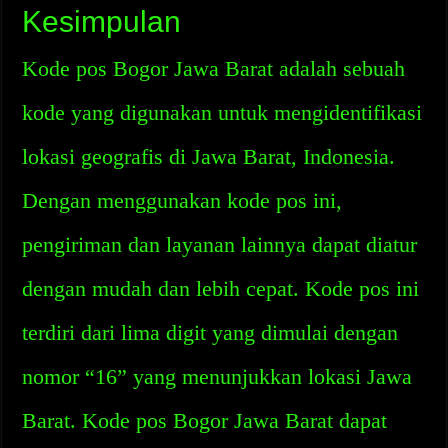
Kesimpulan
Kode pos Bogor Jawa Barat adalah sebuah
kode yang digunakan untuk mengidentifikasi
lokasi geografis di Jawa Barat, Indonesia.
Dengan menggunakan kode pos ini,
pengiriman dan layanan lainnya dapat diatur
dengan mudah dan lebih cepat. Kode pos ini
terdiri dari lima digit yang dimulai dengan
nomor “16” yang menunjukkan lokasi Jawa
Barat. Kode pos Bogor Jawa Barat dapat