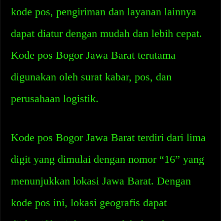
kode pos, pengiriman dan layanan lainnya
dapat diatur dengan mudah dan lebih cepat.
Kode pos Bogor Jawa Barat terutama
digunakan oleh surat kabar, pos, dan
perusahaan logistik.
Kode pos Bogor Jawa Barat terdiri dari lima
digit yang dimulai dengan nomor “16” yang
menunjukkan lokasi Jawa Barat. Dengan
kode pos ini, lokasi geografis dapat