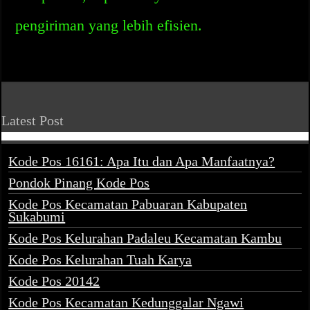
pengiriman yang lebih efisien.
Latest Post
Kode Pos 16161: Apa Itu dan Apa Manfaatnya?
Pondok Pinang Kode Pos
Kode Pos Kecamatan Pabuaran Kabupaten
Sukabumi
Kode Pos Kelurahan Padaleu Kecamatan Kambu
Kode Pos Kelurahan Tuah Karya
Kode Pos 20142
Kode Pos Kecamatan Kedunggalar Ngawi