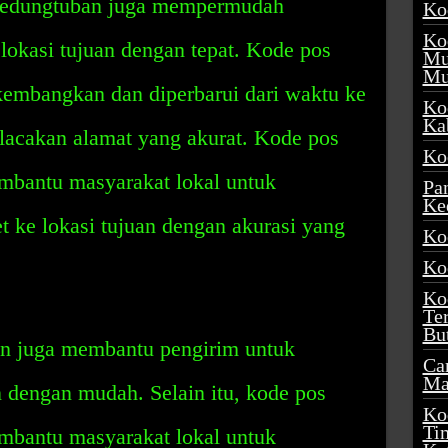
 Kedungtuban juga mempermudah
Ko
Ko
lokasi tujuan dengan tepat. Kode pos
Mu
Mu
kembangkan dan diperbarui dari waktu ke
Ko
Ka
acakan alamat yang akurat. Kode pos
Ko
mbantu masyarakat lokal untuk
Pa
Ke
t ke lokasi tujuan dengan akurasi yang
Ko
Ko
Ko
Te
Bu
n juga membantu pengirim untuk
Ca
Ma
 dengan mudah. Selain itu, kode pos
Ko
Ti
mbantu masyarakat lokal untuk