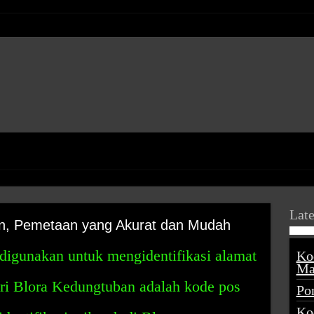
Late
n, Pemetaan yang Akurat dan Mudah
digunakan untuk mengidentifikasi alamat
Ko
Ma
i Blora Kedungtuban adalah kode pos
Po
Ko