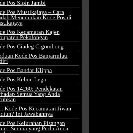
de Pos Sipin Jambi
de Pos Mustikajaya – Cara
dah Menemukan Kode Pos di
stikajaya
de Pos Kecamatan Kajen
bupaten Pekalongan
de Pos Ciadeg Cigombong
nduan Kode Pos Banjarmlati
diri
de Pos Bandar Klippa
de Pos Kebon Lega
de Pos 14260: Pendekatan
rhadap Semua Yang Anda
tuhkan
ri Kode Pos Kecamatan Jiwan
diun? Ini Jawabannya
de Pos Kelurahan Pisangan
mur: Semua yang Perlu Anda