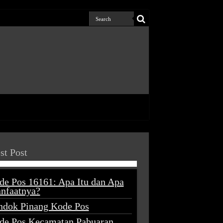
st Post
de Pos 16161: Apa Itu dan Apa
nfaatnya?
ndok Pinang Kode Pos
de Pos Kecamatan Pabuaran