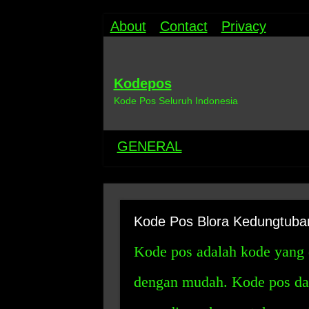
About
Contact
Privacy
Kodepos
Kode Pos Seluruh Indonesia
GENERAL
Kode Pos Blora Kedungtuba
Kode pos adalah kode yang 
dengan mudah. Kode pos dar