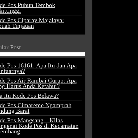
de Pos Puhun Tembok
ittinggi
de Pos Ciparay Majalaya:
buah Tinjauan
lar Post
de Pos 16161: Apa Itu dan Apa
nfaatnya?
de Pos Air Rambai Curup: Apa
ng Harus Anda Ketahui?
a itu Kode Pos Belawa?
de Pos Cimareme Ngamprah
ndung Barat
de Pos Mangsang – Kilas
ngenai Kode Pos di Kecamatan
lembang