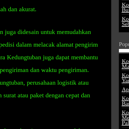
Ko
ah dan akurat.
Buk
Ko
Se
n juga didesain untuk memudahkan
spedisi dalam melacak alamat pengirim
Popu
ora Kedungtuban juga dapat membantu
Ko
Ma
pengiriman dan waktu pengiriman.
Ko
Ya
ngtuban, perusahaan logistik atau
Ap
 surat atau paket dengan cepat dan
Ko
Ba
Ko
Me
Pa