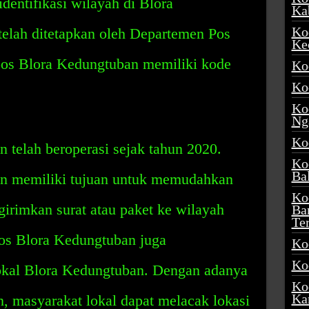
entifikasi wilayah di Blora
Ka
Ko
telah ditetapkan oleh Departemen Pos
Ke
pos Blora Kedungtuban memiliki kode
Ko
Ko
Ko
Ng
Ko
 telah beroperasi sejak tahun 2020.
Ko
Ba
n memiliki tujuan untuk memudahkan
Ko
irimkan surat atau paket ke wilayah
Ba
Te
os Blora Kedungtuban juga
Ko
Ko
okal Blora Kedungtuban. Dengan adanya
Ko
Ka
, masyarakat lokal dapat melacak lokasi