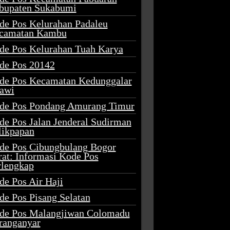
bupaten Sukabumi
de Pos Kelurahan Padaleu
camatan Kambu
de Pos Kelurahan Tuah Karya
de Pos 20142
de Pos Kecamatan Kedunggalar
awi
de Pos Pondang Amurang Timur
de Pos Jalan Jenderal Sudirman
likpapan
de Pos Cibungbulang Bogor
rat: Informasi Kode Pos
rlengkap
de Pos Air Haji
de Pos Pisang Selatan
de Pos Malangjiwan Colomadu
ranganyar