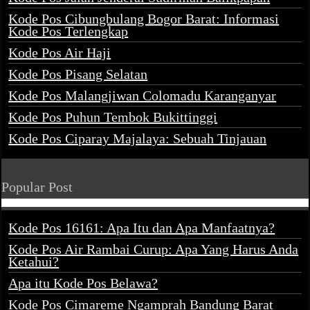
Kode Pos Cibungbulang Bogor Barat: Informasi
Kode Pos Terlengkap
Kode Pos Air Haji
Kode Pos Pisang Selatan
Kode Pos Malangjiwan Colomadu Karanganyar
Kode Pos Puhun Tembok Bukittinggi
Kode Pos Ciparay Majalaya: Sebuah Tinjauan
Popular Post
Kode Pos 16161: Apa Itu dan Apa Manfaatnya?
Kode Pos Air Rambai Curup: Apa Yang Harus Anda
Ketahui?
Apa itu Kode Pos Belawa?
Kode Pos Cimareme Ngamprah Bandung Barat