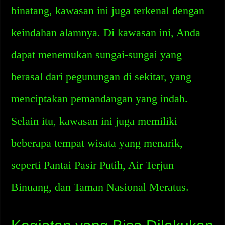
binatang, kawasan ini juga terkenal dengan
keindahan alamnya. Di kawasan ini, Anda
dapat menemukan sungai-sungai yang
berasal dari pegunungan di sekitar, yang
menciptakan pemandangan yang indah.
Selain itu, kawasan ini juga memiliki
beberapa tempat wisata yang menarik,
seperti Pantai Pasir Putih, Air Terjun
Binuang, dan Taman Nasional Meratus.