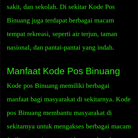
sakit, dan sekolah. Di sekitar Kode Pos
Binuang juga terdapat berbagai macam
tempat rekreasi, seperti air terjun, taman
nasional, dan pantai-pantai yang indah.
Manfaat Kode Pos Binuang
Kode pos Binuang memiliki berbagai
manfaat bagi masyarakat di sekitarnya. Kode
pos Binuang membantu masyarakat di
sekitarnya untuk mengakses berbagai macam