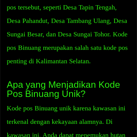
pos tersebut, seperti Desa Tapin Tengah,
Desa Pahandut, Desa Tambang Ulang, Desa
Sungai Besar, dan Desa Sungai Tohor. Kode
pos Binuang merupakan salah satu kode pos
penting di Kalimantan Selatan.
Apa yang Menjadikan Kode
Pos Binuang Unik?
Kode pos Binuang unik karena kawasan ini
terkenal dengan kekayaan alamnya. Di
kawasan ini, Anda dapat menemukan hutan