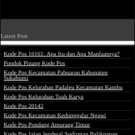
Latest Post
Kode Pos 16161: Apa Itu dan Apa Manfaatnya?
Pondok Pinang Kode Pos
Kode Pos Kecamatan Pabuaran Kabupaten
Sukabumi
Kode Pos Kelurahan Padaleu Kecamatan Kambu
Kode Pos Kelurahan Tuah Karya
Kode Pos 20142
Kode Pos Kecamatan Kedunggalar Ngawi
Kode Pos Pondang Amurang Timur
Kode Pos Jalan Jenderal Sudirman Balikpapan