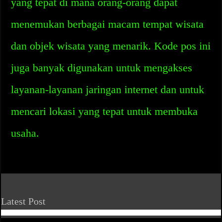
yang tepat di mana orang-orang dapat
menemukan berbagai macam tempat wisata
dan objek wisata yang menarik. Kode pos ini
juga banyak digunakan untuk mengakses
layanan-layanan jaringan internet dan untuk
mencari lokasi yang tepat untuk membuka
usaha.
Latest Post