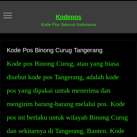
Kodepos
Kode Pos Seluruh Indonesia
Kode Pos Binong Curug Tangerang
Kode pos Binong Curug, atau yang biasa
disebut kode pos Tangerang, adalah kode
pos yang dipakai untuk menerima dan
mengirim barang-barang melalui pos. Kode
pos ini berlaku untuk wilayah Binong Curug
dan sekitarnya di Tangerang, Banten. Kode