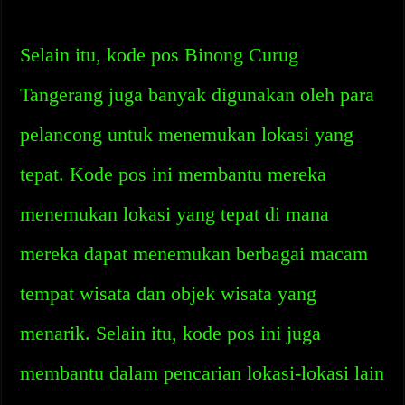
Selain itu, kode pos Binong Curug
Tangerang juga banyak digunakan oleh para
pelancong untuk menemukan lokasi yang
tepat. Kode pos ini membantu mereka
menemukan lokasi yang tepat di mana
mereka dapat menemukan berbagai macam
tempat wisata dan objek wisata yang
menarik. Selain itu, kode pos ini juga
membantu dalam pencarian lokasi-lokasi lain