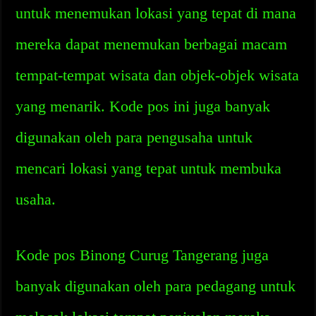
untuk menemukan lokasi yang tepat di mana
mereka dapat menemukan berbagai macam
tempat-tempat wisata dan objek-objek wisata
yang menarik. Kode pos ini juga banyak
digunakan oleh para pengusaha untuk
mencari lokasi yang tepat untuk membuka
usaha.
Kode pos Binong Curug Tangerang juga
banyak digunakan oleh para pedagang untuk