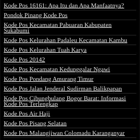
Kode Pos 16161: Apa Itu dan Apa Manfaatnya?
Pondok Pinang Kode Pos
Kode Pos Kecamatan Pabuaran Kabupaten
Sukabumi
Kode Pos Kelurahan Padaleu Kecamatan Kambu
Kode Pos Kelurahan Tuah Karya
Kode Pos 20142
Kode Pos Kecamatan Kedunggalar Ngawi
Kode Pos Pondang Amurang Timur
Kode Pos Jalan Jenderal Sudirman Balikpapan
Kode Pos Cibungbulang Bogor Barat: Informasi
Kode Pos Terlengkap
Kode Pos Air Haji
Kode Pos Pisang Selatan
Kode Pos Malangjiwan Colomadu Karanganyar