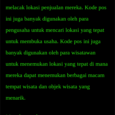
melacak lokasi penjualan mereka. Kode pos
ini juga banyak digunakan oleh para
pengusaha untuk mencari lokasi yang tepat
untuk membuka usaha. Kode pos ini juga
banyak digunakan oleh para wisatawan
untuk menemukan lokasi yang tepat di mana
mereka dapat menemukan berbagai macam
tempat wisata dan objek wisata yang
menarik.