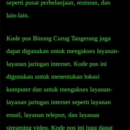
seperti pusat perbelanjaan, restoran, dan
lain-lain.
Kode pos Binong Curug Tangerang juga
dapat digunakan untuk mengakses layanan-
layanan jaringan internet. Kode pos ini
digunakan untuk menentukan lokasi
komputer dan untuk mengakses layanan-
layanan jaringan internet seperti layanan
email, layanan telepon, dan layanan
streaming video. Kode pos ini juga dapat