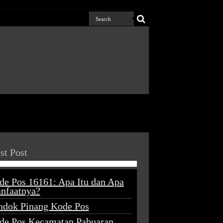
st Post
de Pos 16161: Apa Itu dan Apa
nfaatnya?
ndok Pinang Kode Pos
de Pos Kecamatan Pabuaran