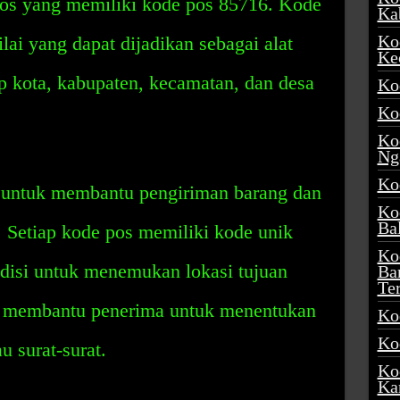
pos yang memiliki kode pos 85716. Kode
Ka
Ko
lai yang dapat dijadikan sebagai alat
Ke
ap kota, kabupaten, kecamatan, dan desa
Ko
Ko
Ko
Ng
Ko
 untuk membantu pengiriman barang dan
Ko
Ba
. Setiap kode pos memiliki kode unik
Ko
isi untuk menemukan lokasi tujuan
Ba
Te
a membantu penerima untuk menentukan
Ko
Ko
u surat-surat.
Ko
Ka