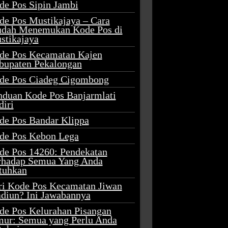
de Pos Sipin Jambi
de Pos Mustikajaya – Cara
dah Menemukan Kode Pos di
stikajaya
de Pos Kecamatan Kajen
bupaten Pekalongan
de Pos Ciadeg Cigombong
nduan Kode Pos Banjarmlati
diri
de Pos Bandar Klippa
de Pos Kebon Lega
de Pos 14260: Pendekatan
rhadap Semua Yang Anda
tuhkan
ri Kode Pos Kecamatan Jiwan
diun? Ini Jawabannya
de Pos Kelurahan Pisangan
mur: Semua yang Perlu Anda