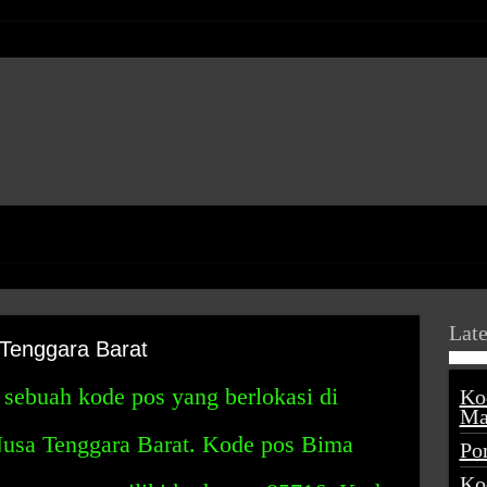
Late
Tenggara Barat
sebuah kode pos yang berlokasi di
Ko
Ma
Nusa Tenggara Barat. Kode pos Bima
Po
Ko