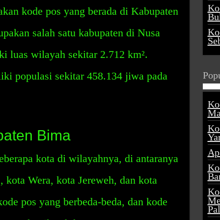
Ko
kan kode pos yang berada di Kabupaten
Buk
pakan salah satu kabupaten di Nusa
Ko
Se
i luas wilayah sekitar 2.712 km².
ki populasi sekitar 458.134 jiwa pada
Popu
Ko
Ma
Ko
paten Bima
Ya
Ap
berapa kota di wilayahnya, di antaranya
Ko
Ba
, kota Wera, kota Jereweh, dan kota
Ko
Me
 kode pos yang berbeda-beda, dan kode
Pa