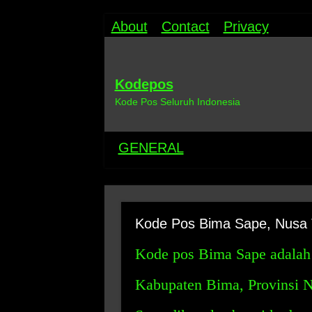
About
Contact
Privacy
Kodepos
Kode Pos Seluruh Indonesia
GENERAL
Kode Pos Bima Sape, Nusa 
Kode pos Bima Sape adalah 
Kabupaten Bima, Provinsi 