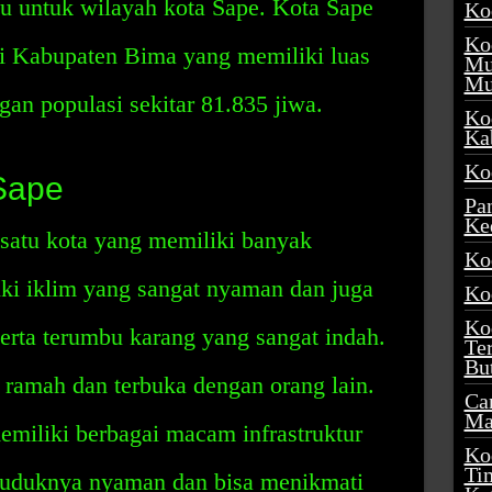
u untuk wilayah kota Sape. Kota Sape
Ko
Ko
di Kabupaten Bima yang memiliki luas
Mu
Mu
gan populasi sekitar 81.835 jiwa.
Ko
Ka
Ko
Sape
Pa
Ke
satu kota yang memiliki banyak
Ko
iki iklim yang sangat nyaman dan juga
Ko
Ko
erta terumbu karang yang sangat indah.
Te
Bu
 ramah dan terbuka dengan orang lain.
Ca
Ma
memiliki berbagai macam infrastruktur
Ko
Ti
uduknya nyaman dan bisa menikmati