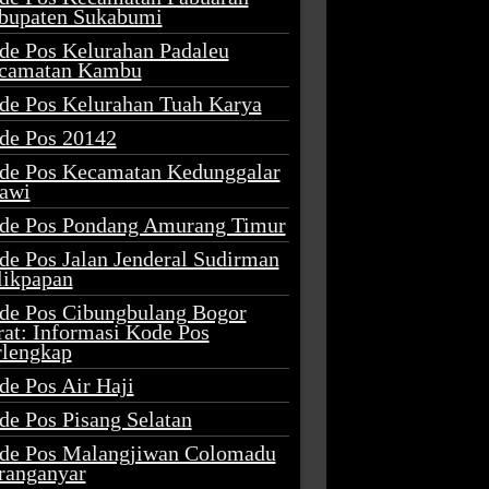
bupaten Sukabumi
de Pos Kelurahan Padaleu
camatan Kambu
de Pos Kelurahan Tuah Karya
de Pos 20142
de Pos Kecamatan Kedunggalar
awi
de Pos Pondang Amurang Timur
de Pos Jalan Jenderal Sudirman
likpapan
de Pos Cibungbulang Bogor
rat: Informasi Kode Pos
rlengkap
de Pos Air Haji
de Pos Pisang Selatan
de Pos Malangjiwan Colomadu
ranganyar