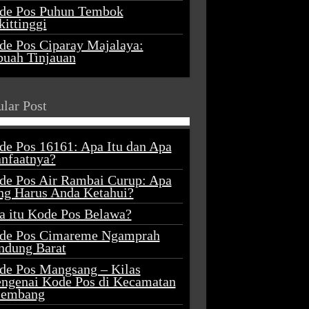
de Pos Puhun Tembok
ittinggi
de Pos Ciparay Majalaya:
buah Tinjauan
lar Post
de Pos 16161: Apa Itu dan Apa
nfaatnya?
de Pos Air Rambai Curup: Apa
ng Harus Anda Ketahui?
a itu Kode Pos Belawa?
de Pos Cimareme Ngamprah
ndung Barat
de Pos Mangsang – Kilas
ngenai Kode Pos di Kecamatan
lembang