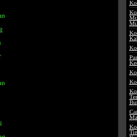
Ko
Ko
an
Mu
Mu
g
Ko
Ka
a
Ko
r
Pa
Ke
Ko
Ko
an
Ko
Te
Bu
Ca
Ma
i
Ko
Ti
ng