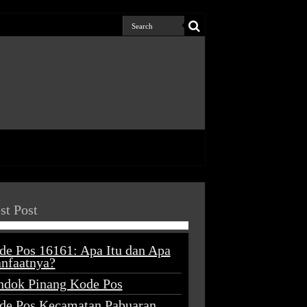
st Post
de Pos 16161: Apa Itu dan Apa
nfaatnya?
ndok Pinang Kode Pos
de Pos Kecamatan Pabuaran