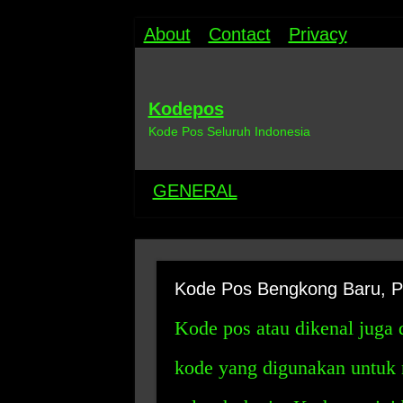
About
Contact
Privacy
Kodepos
Kode Pos Seluruh Indonesia
GENERAL
Kode Pos Bengkong Baru, P
Kode pos atau dikenal juga
kode yang digunakan untuk 