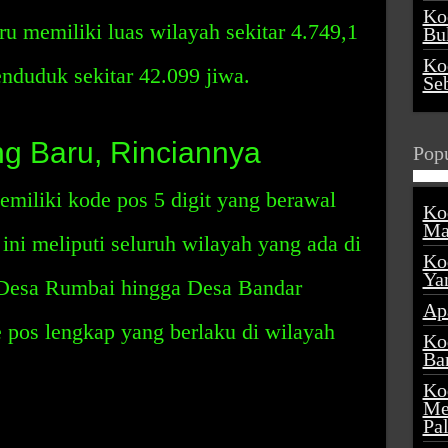
Ko
u memiliki luas wilayah sekitar 4.749,1
Buk
Ko
nduduk sekitar 42.099 jiwa.
Se
g Baru, Rinciannya
Popu
iliki kode pos 5 digit yang berawal
Ko
Ma
ini meliputi seluruh wilayah yang ada di
Ko
Ya
 Desa Rumbai hingga Desa Bandar
Ap
 pos lengkap yang berlaku di wilayah
Ko
Ba
Ko
Me
Pa