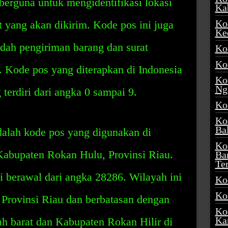
 berguna untuk mengidentifikasi lokasi
Ka
Ko
t yang akan dikirim. Kode pos ini juga
Ke
ah pengiriman barang dan surat
Ko
Ko
. Kode pos yang diterapkan di Indonesia
Ko
Ng
 terdiri dari angka 0 sampai 9.
Ko
Ko
Ba
alah kode pos yang digunakan di
Ko
abupaten Rokan Hulu, Provinsi Riau.
Ba
Te
 berawal dari angka 28286. Wilayah ini
Ko
Ko
ut Provinsi Riau dan berbatasan dengan
Ko
Ka
h barat dan Kabupaten Rokan Hilir di