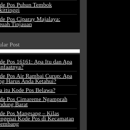
de Pos Puhun Tembok
ittinggi
de Pos Ciparay Majalaya:
buah Tinjauan
lar Post
de Pos 16161: Apa Itu dan Apa
nfaatnya?
de Pos Air Rambai Curup: Apa
ng Harus Anda Ketahui?
a itu Kode Pos Belawa?
de Pos Cimareme Ngamprah
ndung Barat
de Pos Mangsang – Kilas
ngenai Kode Pos di Kecamatan
lembang