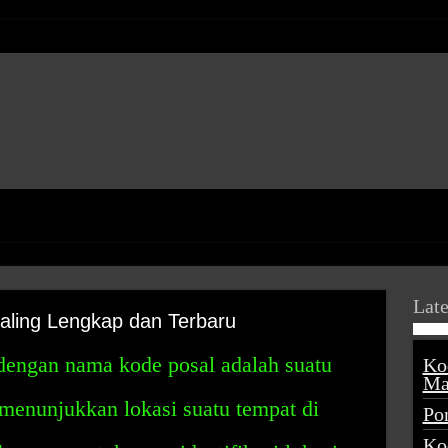
Late
aling Lengkap dan Terbaru
 dengan nama kode posal adalah suatu
Ko
Ma
menunjukkan lokasi suatu tempat di
Po
Ko