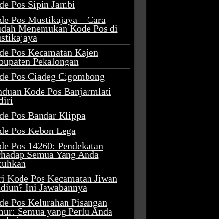
de Pos Sipin Jambi
de Pos Mustikajaya – Cara
dah Menemukan Kode Pos di
stikajaya
de Pos Kecamatan Kajen
bupaten Pekalongan
de Pos Ciadeg Cigombong
nduan Kode Pos Banjarmlati
diri
de Pos Bandar Klippa
de Pos Kebon Lega
de Pos 14260: Pendekatan
rhadap Semua Yang Anda
tuhkan
ri Kode Pos Kecamatan Jiwan
diun? Ini Jawabannya
de Pos Kelurahan Pisangan
mur: Semua yang Perlu Anda