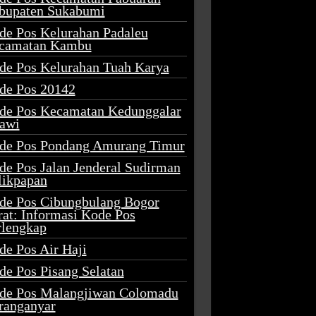
bupaten Sukabumi
de Pos Kelurahan Padaleu
camatan Kambu
de Pos Kelurahan Tuah Karya
de Pos 20142
de Pos Kecamatan Kedunggalar
awi
de Pos Pondang Amurang Timur
de Pos Jalan Jenderal Sudirman
likpapan
de Pos Cibungbulang Bogor
rat: Informasi Kode Pos
rlengkap
de Pos Air Haji
de Pos Pisang Selatan
de Pos Malangjiwan Colomadu
ranganyar