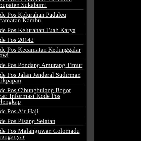
bupaten Sukabumi
de Pos Kelurahan Padaleu
camatan Kambu
de Pos Kelurahan Tuah Karya
de Pos 20142
de Pos Kecamatan Kedunggalar
awi
de Pos Pondang Amurang Timur
de Pos Jalan Jenderal Sudirman
likpapan
de Pos Cibungbulang Bogor
rat: Informasi Kode Pos
rlengkap
de Pos Air Haji
de Pos Pisang Selatan
de Pos Malangjiwan Colomadu
ranganyar