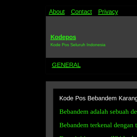
About
Contact
Privacy
Kodepos
Kode Pos Seluruh Indonesia
GENERAL
Kode Pos Bebandem Karan
Bebandem adalah sebuah de
Bebandem terkenal dengan tr