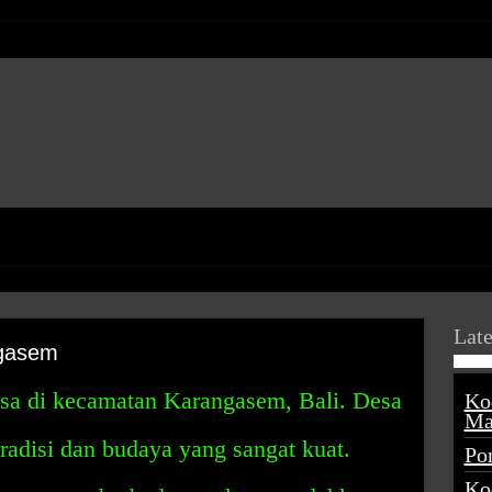
Late
gasem
sa di kecamatan Karangasem, Bali. Desa
Ko
Ma
adisi dan budaya yang sangat kuat.
Po
Ko