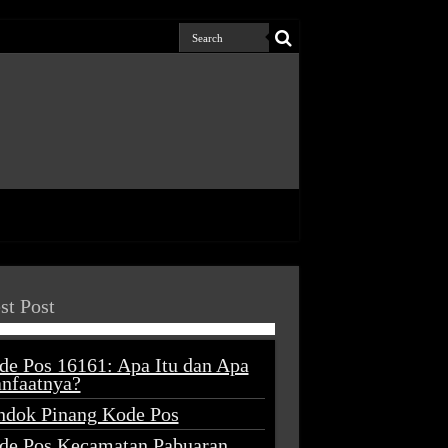
st Post
de Pos 16161: Apa Itu dan Apa
nfaatnya?
ndok Pinang Kode Pos
de Pos Kecamatan Pabuaran