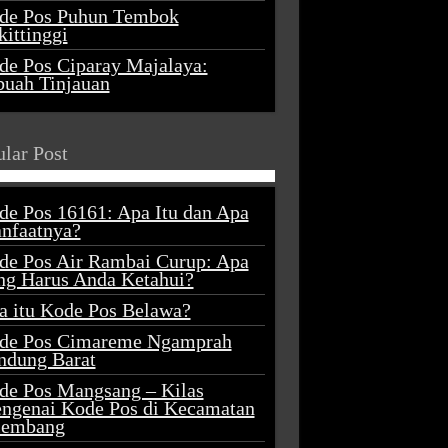
de Pos Puhun Tembok
ittinggi
de Pos Ciparay Majalaya:
buah Tinjauan
lar Post
de Pos 16161: Apa Itu dan Apa
nfaatnya?
de Pos Air Rambai Curup: Apa
ng Harus Anda Ketahui?
a itu Kode Pos Belawa?
de Pos Cimareme Ngamprah
ndung Barat
de Pos Mangsang – Kilas
ngenai Kode Pos di Kecamatan
lembang