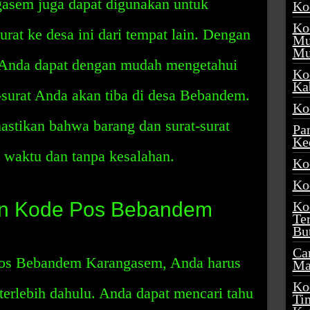
sem juga dapat digunakan untuk
Ko
Ko
rat ke desa ini dari tempat lain. Dengan
Mu
Mu
 Anda dapat dengan mudah mengetahui
Ko
Ka
-surat Anda akan tiba di desa Bebandem.
Ko
astikan bahwa barang dan surat-surat
Pa
Ke
 waktu dan tanpa kesalahan.
Ko
Ko
n Kode Pos Bebandem
Ko
Te
Bu
Ca
os Bebandem Karangasem, Anda harus
Ma
Ko
terlebih dahulu. Anda dapat mencari tahu
Ti