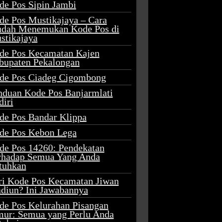
de Pos Sipin Jambi
de Pos Mustikajaya – Cara
dah Menemukan Kode Pos di
stikajaya
de Pos Kecamatan Kajen
bupaten Pekalongan
de Pos Ciadeg Cigombong
nduan Kode Pos Banjarmlati
diri
de Pos Bandar Klippa
de Pos Kebon Lega
de Pos 14260: Pendekatan
rhadap Semua Yang Anda
tuhkan
ri Kode Pos Kecamatan Jiwan
diun? Ini Jawabannya
de Pos Kelurahan Pisangan
mur: Semua yang Perlu Anda