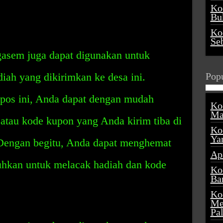
Ko
Buk
Ko
Se
sem juga dapat digunakan untuk
ah yang dikirimkan ke desa ini.
Popu
os ini, Anda dapat dengan mudah
Ko
Ma
atau kode kupon yang Anda kirim tiba di
Ko
Ya
 Dengan begitu, Anda dapat menghemat
Ap
uhkan untuk melacak hadiah dan kode
Ko
Ba
Ko
Me
Pa