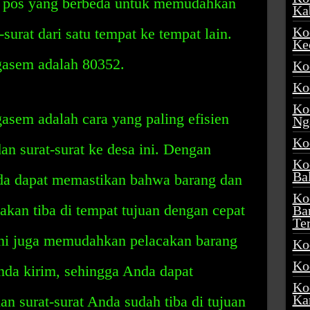
e pos yang berbeda untuk memudahkan
Ka
Ko
surat dari satu tempat ke tempat lain.
Ke
asem adalah 80352.
Ko
Ko
Ko
em adalah cara yang paling efisien
Ng
Ko
n surat-surat ke desa ini. Dengan
Ko
Ba
a dapat memastikan bahwa barang dan
Ko
akan tiba di tempat tujuan dengan cepat
Ba
Te
ini juga memudahkan pelacakan barang
Ko
Ko
Anda kirim, sehingga Anda dapat
Ko
Ka
n surat-surat Anda sudah tiba di tujuan