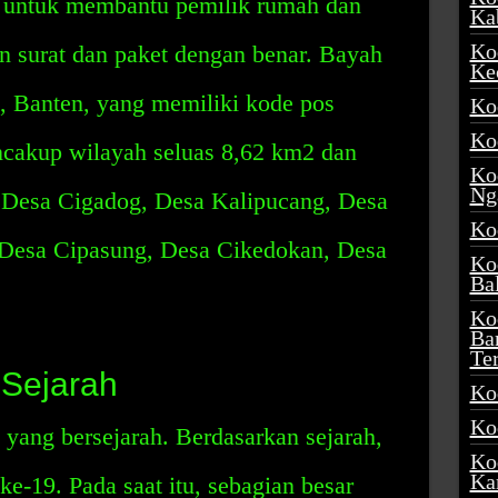
an untuk membantu pemilik rumah dan
Ka
Ko
 surat dan paket dengan benar. Bayah
Ke
, Banten, yang memiliki kode pos
Ko
Ko
cakup wilayah seluas 8,62 km2 dan
Ko
Ng
 Desa Cigadog, Desa Kalipucang, Desa
Ko
 Desa Cipasung, Desa Cikedokan, Desa
Ko
Ba
Ko
Ba
Te
 Sejarah
Ko
Ko
yang bersejarah. Berdasarkan sejarah,
Ko
Ka
 ke-19. Pada saat itu, sebagian besar