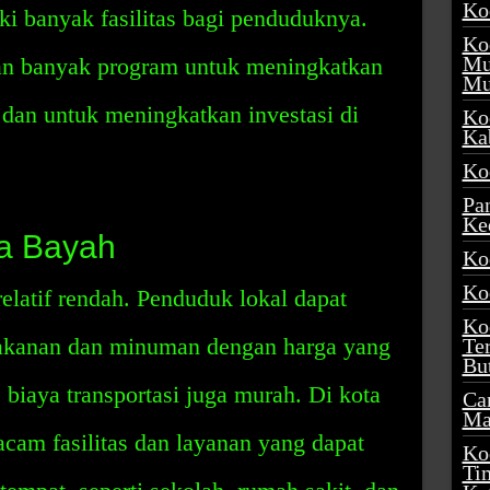
Ko
i banyak fasilitas bagi penduduknya.
Ko
Mu
an banyak program untuk meningkatkan
Mu
dan untuk meningkatkan investasi di
Ko
Ka
Ko
Pa
Ke
ta Bayah
Ko
Ko
elatif rendah. Penduduk lokal dapat
Ko
makanan dan minuman dengan harga yang
Te
Bu
, biaya transportasi juga murah. Di kota
Ca
Ma
acam fasilitas dan layanan yang dapat
Ko
Ti