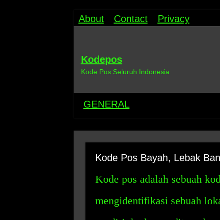
About
Contact
Privacy
Kodepos
Kode Pos Seluruh Indonesia
GENERAL
Kode Pos Bayah, Lebak Ban
Kode pos adalah sebuah kod
mengidentifikasi sebuah loka