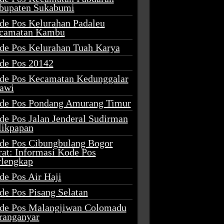
bupaten Sukabumi
de Pos Kelurahan Padaleu
camatan Kambu
de Pos Kelurahan Tuah Karya
de Pos 20142
de Pos Kecamatan Kedunggalar
awi
de Pos Pondang Amurang Timur
de Pos Jalan Jenderal Sudirman
likpapan
de Pos Cibungbulang Bogor
rat: Informasi Kode Pos
rlengkap
de Pos Air Haji
de Pos Pisang Selatan
de Pos Malangjiwan Colomadu
ranganyar