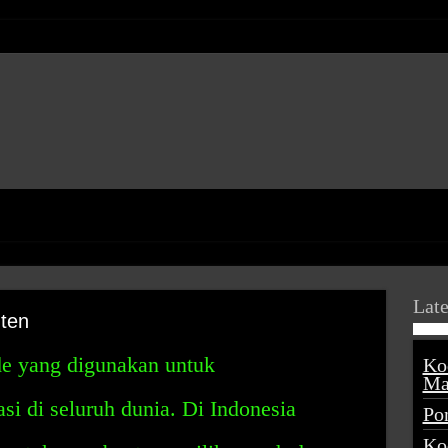
Late
ten
e yang digunakan untuk
Ko
Ma
si di seluruh dunia. Di Indonesia
Po
Ko