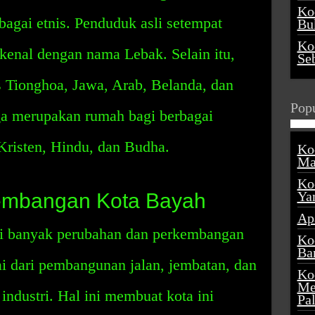
Ko
bagai etnis. Penduduk asli setempat
Buk
Ko
kenal dengan nama Lebak. Selain itu,
Se
s Tionghoa, Jawa, Arab, Belanda, dan
Popu
ga merupakan rumah bagi berbagai
 Kristen, Hindu, dan Budha.
Ko
Ma
Ko
Ya
embangan Kota Bayah
Ap
i banyak perubahan dan perkembangan
Ko
Ba
i dari pembangunan jalan, jembatan, dan
Ko
Me
ndustri. Hal ini membuat kota ini
Pa