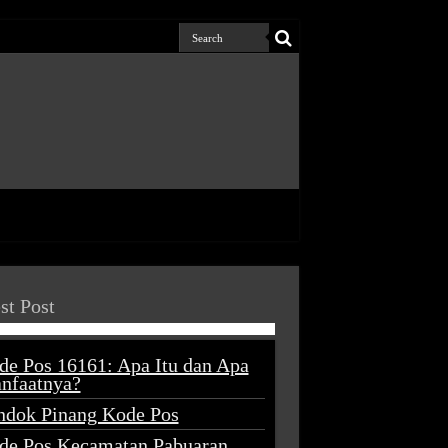
st Post
de Pos 16161: Apa Itu dan Apa
nfaatnya?
ndok Pinang Kode Pos
de Pos Kecamatan Pabuaran