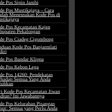
de Pos Sipin Jambi
de Pos Mustikajaya – Cara
dah Menemukan Kode Pos di
stikajaya
de Pos Kecamatan Kajen
bupaten Pekalongan
de Pos Ciadeg Cigombong
nduan Kode Pos Banjarmlati
diri
de Pos Bandar Klippa
de Pos Kebon Lega
de Pos 14260: Pendekatan
rhadap Semua Yang Anda
tuhkan
ri Kode Pos Kecamatan Jiwan
diun? Ini Jawabannya
de Pos Kelurahan Pisangan
mur: Semua yang Perlu Anda