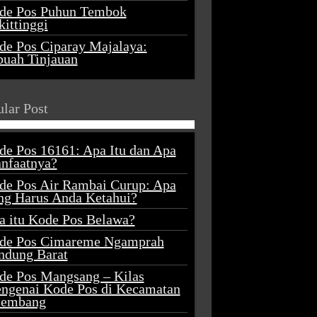
de Pos Puhun Tembok
ittinggi
de Pos Ciparay Majalaya:
buah Tinjauan
lar Post
de Pos 16161: Apa Itu dan Apa
nfaatnya?
de Pos Air Rambai Curup: Apa
ng Harus Anda Ketahui?
a itu Kode Pos Belawa?
de Pos Cimareme Ngamprah
ndung Barat
de Pos Mangsang – Kilas
ngenai Kode Pos di Kecamatan
lembang