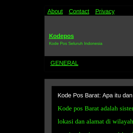
About
Contact
Privacy
Kodepos
Kode Pos Seluruh Indonesia
GENERAL
Kode Pos Barat: Apa itu da
Kode pos Barat adalah sis
lokasi dan alamat di wilayah