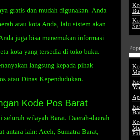
Ko
anya gratis dan mudah digunakan. Anda
Buk
Ko
ah atau kota Anda, lalu sistem akan
Se
Anda juga bisa menemukan informasi
Popu
peta kota yang tersedia di toko buku.
menanyakan langsung kepada pihak
Ko
Ma
Pos atau Dinas Kependudukan.
Ko
Ya
Ap
ngan Kode Pos Barat
Ko
Ba
i seluruh wilayah Barat. Daerah-daerah
Ko
Me
t antara lain: Aceh, Sumatra Barat,
Pa