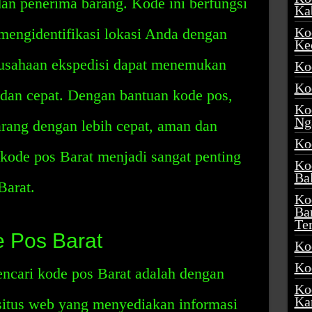
dan penerima barang. Kode ini berfungsi
Ka
Ko
 mengidentifikasi lokasi Anda dengan
Ke
rusahaan ekspedisi dapat menemukan
Ko
Ko
dan cepat. Dengan bantuan kode pos,
Ko
Ng
rang dengan lebih cepat, aman dan
Ko
kode pos Barat menjadi sangat penting
Ko
Ba
Barat.
Ko
Ba
Te
 Pos Barat
Ko
Ko
ncari kode pos Barat adalah dengan
Ko
Ka
situs web yang menyediakan informasi