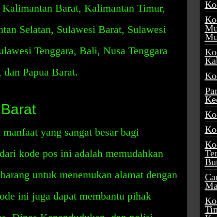
Ko
, Kalimantan Barat, Kalimantan Timur,
Ko
Mu
tan Selatan, Sulawesi Barat, Sulawesi
Mu
ulawesi Tenggara, Bali, Nusa Tenggara
Ko
Ka
, dan Papua Barat.
Ko
Pa
Ke
Barat
Ko
Ko
manfaat yang sangat besar bagi
Ko
dari kode pos ini adalah memudahkan
Te
Bu
a barang untuk menemukan alamat dengan
Ca
Ma
 kode ini juga dapat membantu pihak
Ko
Ti