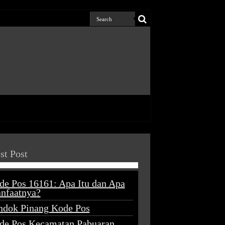
st Post
de Pos 16161: Apa Itu dan Apa
nfaatnya?
ndok Pinang Kode Pos
de Pos Kecamatan Pabuaran