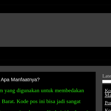
Late
n Apa Manfaatnya?
tem yang digunakan untuk membedakan
Ko
Ma
 Barat. Kode pos ini bisa jadi sangat
Po
Ko