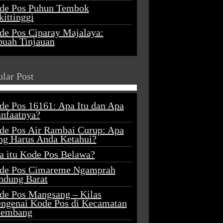
de Pos Puhun Tembok
ittinggi
de Pos Ciparay Majalaya:
buah Tinjauan
lar Post
de Pos 16161: Apa Itu dan Apa
nfaatnya?
de Pos Air Rambai Curup: Apa
ng Harus Anda Ketahui?
a itu Kode Pos Belawa?
de Pos Cimareme Ngamprah
ndung Barat
de Pos Mangsang – Kilas
ngenai Kode Pos di Kecamatan
lembang