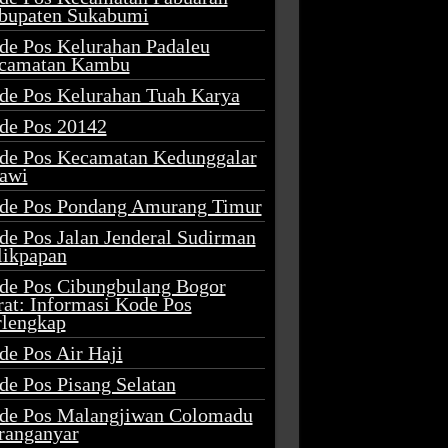
bupaten Sukabumi
de Pos Kelurahan Padaleu
camatan Kambu
de Pos Kelurahan Tuah Karya
de Pos 20142
de Pos Kecamatan Kedunggalar
awi
de Pos Pondang Amurang Timur
de Pos Jalan Jenderal Sudirman
likpapan
de Pos Cibungbulang Bogor
rat: Informasi Kode Pos
rlengkap
de Pos Air Haji
de Pos Pisang Selatan
de Pos Malangjiwan Colomadu
ranganyar