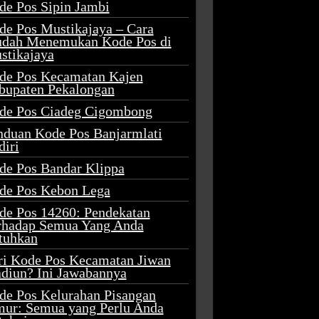
de Pos Sipin Jambi
de Pos Mustikajaya – Cara
dah Menemukan Kode Pos di
stikajaya
de Pos Kecamatan Kajen
bupaten Pekalongan
de Pos Ciadeg Cigombong
nduan Kode Pos Banjarmlati
diri
de Pos Bandar Klippa
de Pos Kebon Lega
de Pos 14260: Pendekatan
rhadap Semua Yang Anda
tuhkan
ri Kode Pos Kecamatan Jiwan
diun? Ini Jawabannya
de Pos Kelurahan Pisangan
mur: Semua yang Perlu Anda