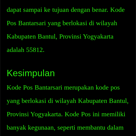
dapat sampai ke tujuan dengan benar. Kode
Pos Bantarsari yang berlokasi di wilayah
Kabupaten Bantul, Provinsi Yogyakarta
adalah 55812.
Kesimpulan
Kode Pos Bantarsari merupakan kode pos
yang berlokasi di wilayah Kabupaten Bantul,
Provinsi Yogyakarta. Kode Pos ini memiliki
banyak kegunaan, seperti membantu dalam