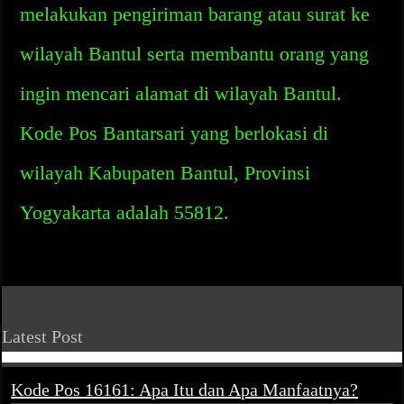
melakukan pengiriman barang atau surat ke
wilayah Bantul serta membantu orang yang
ingin mencari alamat di wilayah Bantul.
Kode Pos Bantarsari yang berlokasi di
wilayah Kabupaten Bantul, Provinsi
Yogyakarta adalah 55812.
Latest Post
Kode Pos 16161: Apa Itu dan Apa Manfaatnya?