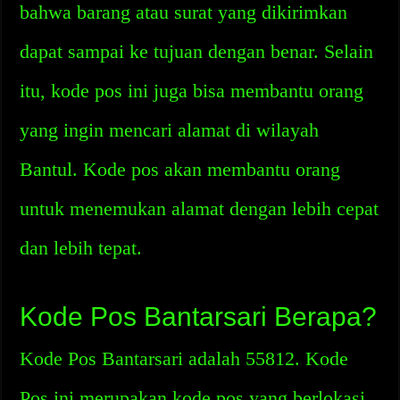
bahwa barang atau surat yang dikirimkan
dapat sampai ke tujuan dengan benar. Selain
itu, kode pos ini juga bisa membantu orang
yang ingin mencari alamat di wilayah
Bantul. Kode pos akan membantu orang
untuk menemukan alamat dengan lebih cepat
dan lebih tepat.
Kode Pos Bantarsari Berapa?
Kode Pos Bantarsari adalah 55812. Kode
Pos ini merupakan kode pos yang berlokasi