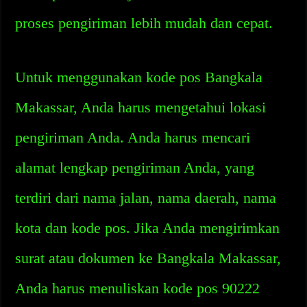
proses pengiriman lebih mudah dan cepat.
Untuk menggunakan kode pos Bangkala
Makassar, Anda harus mengetahui lokasi
pengiriman Anda. Anda harus mencari
alamat lengkap pengiriman Anda, yang
terdiri dari nama jalan, nama daerah, nama
kota dan kode pos. Jika Anda mengirimkan
surat atau dokumen ke Bangkala Makassar,
Anda harus menuliskan kode pos 90222