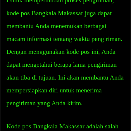
Untuk mempermudah proses pengiriman,
kode pos Bangkala Makassar juga dapat
membantu Anda menemukan berbagai
macam informasi tentang waktu pengiriman.
Dengan menggunakan kode pos ini, Anda
dapat mengetahui berapa lama pengiriman
akan tiba di tujuan. Ini akan membantu Anda
mempersiapkan diri untuk menerima
pengiriman yang Anda kirim.
Kode pos Bangkala Makassar adalah salah