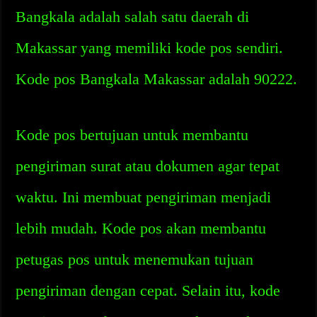
Bangkala adalah salah satu daerah di
Makassar yang memiliki kode pos sendiri.
Kode pos Bangkala Makassar adalah 90222.
Kode pos bertujuan untuk membantu
pengiriman surat atau dokumen agar tepat
waktu. Ini membuat pengiriman menjadi
lebih mudah. Kode pos akan membantu
petugas pos untuk menemukan tujuan
pengiriman dengan cepat. Selain itu, kode