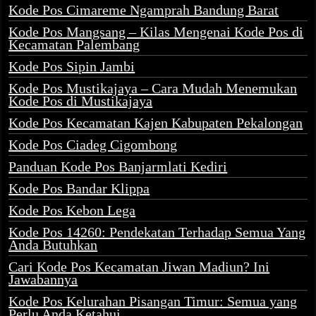
Kode Pos Cimareme Ngamprah Bandung Barat
Kode Pos Mangsang – Kilas Mengenai Kode Pos di
Kecamatan Palembang
Kode Pos Sipin Jambi
Kode Pos Mustikajaya – Cara Mudah Menemukan
Kode Pos di Mustikajaya
Kode Pos Kecamatan Kajen Kabupaten Pekalongan
Kode Pos Ciadeg Cigombong
Panduan Kode Pos Banjarmlati Kediri
Kode Pos Bandar Klippa
Kode Pos Kebon Lega
Kode Pos 14260: Pendekatan Terhadap Semua Yang
Anda Butuhkan
Cari Kode Pos Kecamatan Jiwan Madiun? Ini
Jawabannya
Kode Pos Kelurahan Pisangan Timur: Semua yang
Perlu Anda Ketahui