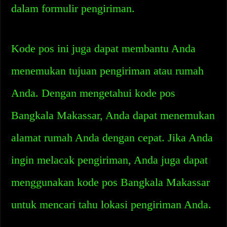
dalam formulir pengiriman.
Kode pos ini juga dapat membantu Anda
menemukan tujuan pengiriman atau rumah
Anda. Dengan mengetahui kode pos
Bangkala Makassar, Anda dapat menemukan
alamat rumah Anda dengan cepat. Jika Anda
ingin melacak pengiriman, Anda juga dapat
menggunakan kode pos Bangkala Makassar
untuk mencari tahu lokasi pengiriman Anda.