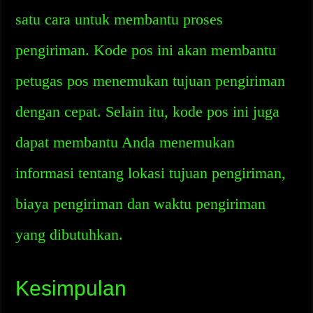
satu cara untuk membantu proses
pengiriman. Kode pos ini akan membantu
petugas pos menemukan tujuan pengiriman
dengan cepat. Selain itu, kode pos ini juga
dapat membantu Anda menemukan
informasi tentang lokasi tujuan pengiriman,
biaya pengiriman dan waktu pengiriman
yang dibutuhkan.
Kesimpulan