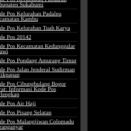
bupaten Sukabumi
de Pos Kelurahan Padaleu
camatan Kambu
de Pos Kelurahan Tuah Karya
de Pos 20142
de Pos Kecamatan Kedunggalar
awi
de Pos Pondang Amurang Timur
de Pos Jalan Jenderal Sudirman
likpapan
de Pos Cibungbulang Bogor
rat: Informasi Kode Pos
rlengkap
de Pos Air Haji
de Pos Pisang Selatan
de Pos Malangjiwan Colomadu
ranganyar