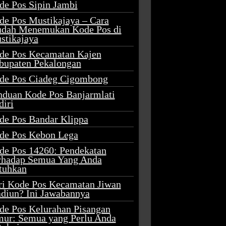
de Pos Sipin Jambi
de Pos Mustikajaya – Cara
dah Menemukan Kode Pos di
stikajaya
de Pos Kecamatan Kajen
bupaten Pekalongan
de Pos Ciadeg Cigombong
nduan Kode Pos Banjarmlati
diri
de Pos Bandar Klippa
de Pos Kebon Lega
de Pos 14260: Pendekatan
rhadap Semua Yang Anda
tuhkan
ri Kode Pos Kecamatan Jiwan
diun? Ini Jawabannya
de Pos Kelurahan Pisangan
mur: Semua yang Perlu Anda