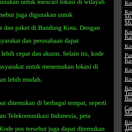
nakan untuk mencari lokasi di wilayah
Ko
Ko
sebut juga digunakan untuk
Mu
Mu
 dan paket di Bandung Kota. Dengan
Ko
Ka
yarakat dan perusahaan dapat
Ko
ebih cepat dan akurat. Selain itu, kode
Pa
Ke
syarakat untuk menemukan lokasi di
Ko
Ko
an lebih mudah.
Ko
Te
Bu
t ditemukan di berbagai tempat, seperti
Ca
Ma
an Telekomunikasi Indonesia, peta
Ko
Ti
. Kode pos tersebut juga dapat ditemukan