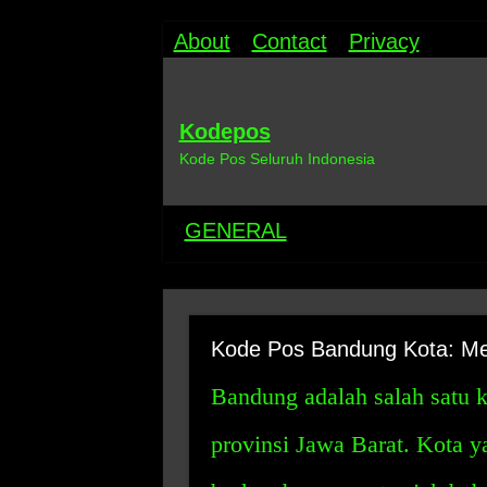
About
Contact
Privacy
Kodepos
Kode Pos Seluruh Indonesia
GENERAL
Kode Pos Bandung Kota: Me
Bandung adalah salah satu ko
provinsi Jawa Barat. Kota ya