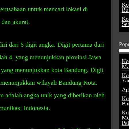
Ko
rusahaan untuk mencari lokasi di
Buk
Ko
dan akurat.
Se
i dari 6 digit angka. Digit pertama dari
Popu
ah 4, yang menunjukkan provinsi Jawa
Ko
Ma
5, yang menunjukkan kota Bandung. Digit
Ko
Ya
g menunjukkan wilayah Bandung Kota.
Ap
m adalah angka unik yang diberikan oleh
Ko
Ba
unikasi Indonesia.
Ko
Me
Pa