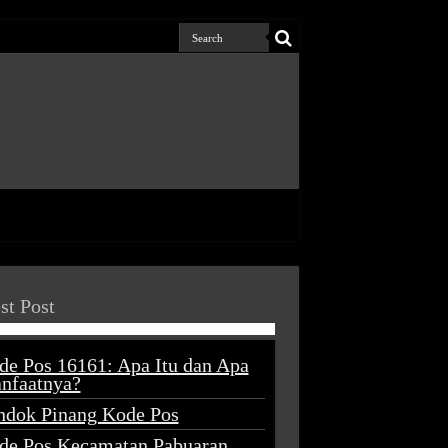
st Post
de Pos 16161: Apa Itu dan Apa
nfaatnya?
ndok Pinang Kode Pos
de Pos Kecamatan Pabuaran