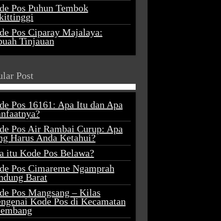
de Pos Puhun Tembok
ittinggi
de Pos Ciparay Majalaya:
buah Tinjauan
lar Post
de Pos 16161: Apa Itu dan Apa
nfaatnya?
de Pos Air Rambai Curup: Apa
ng Harus Anda Ketahui?
a itu Kode Pos Belawa?
de Pos Cimareme Ngamprah
ndung Barat
de Pos Mangsang – Kilas
ngenai Kode Pos di Kecamatan
lembang