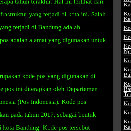
apa tahun terakhir. Hal ini terlihat dari
Ka
Ko
struktur yang terjadi di kota ini. Salah
Ke
yang terjadi di Bandung adalah
Ko
Ko
pos adalah alamat yang digunakan untuk
Ko
Ng
Ko
Ko
Ba
upakan kode pos yang digunakan di
Ko
 pos ini diterapkan oleh Departemen
Ba
Te
onesia (Pos Indonesia). Kode pos
Ko
Ko
kan pada tahun 2017, sebagai bentuk
Ko
Ka
i kota Bandung. Kode pos tersebut