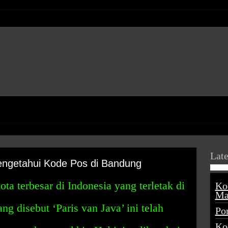
Late
ngetahui Kode Pos di Bandung
ta terbesar di Indonesia yang terletak di
Ko
Ma
ng disebut ‘Paris van Java’ ini telah
Po
Ko