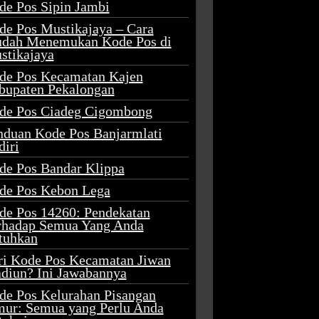
de Pos Sipin Jambi
de Pos Mustikajaya – Cara
dah Menemukan Kode Pos di
stikajaya
de Pos Kecamatan Kajen
bupaten Pekalongan
de Pos Ciadeg Cigombong
nduan Kode Pos Banjarmlati
diri
de Pos Bandar Klippa
de Pos Kebon Lega
de Pos 14260: Pendekatan
rhadap Semua Yang Anda
tuhkan
ri Kode Pos Kecamatan Jiwan
diun? Ini Jawabannya
de Pos Kelurahan Pisangan
mur: Semua yang Perlu Anda