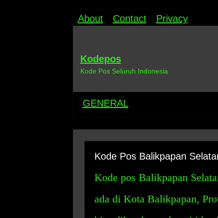
About
Contact
Privacy
Kodepos
Kode Pos Seluruh Indonesia
GENERAL
Kode Pos Balikpapan Selata
Kode pos Balikpapan Selata
ada di Kota Balikpapan, Pro