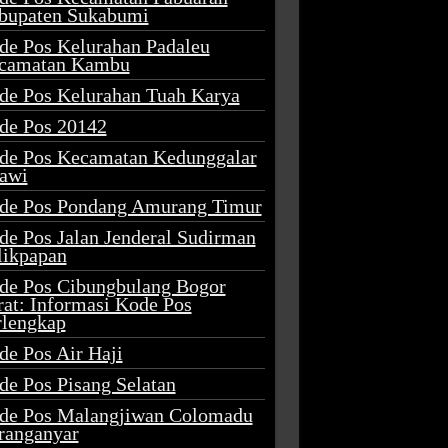
bupaten Sukabumi
de Pos Kelurahan Padaleu
camatan Kambu
de Pos Kelurahan Tuah Karya
de Pos 20142
de Pos Kecamatan Kedunggalar
awi
de Pos Pondang Amurang Timur
de Pos Jalan Jenderal Sudirman
likpapan
de Pos Cibungbulang Bogor
rat: Informasi Kode Pos
rlengkap
de Pos Air Haji
de Pos Pisang Selatan
de Pos Malangjiwan Colomadu
ranganyar