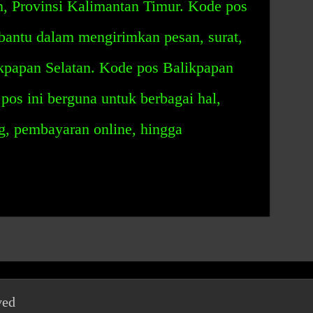
n, Provinsi Kalimantan Timur. Kode pos
bantu dalam mengirimkan pesan, surat,
ikpapan Selatan. Kode pos Balikpapan
pos ini berguna untuk berbagai hal,
g, pembayaran online, hingga
ved