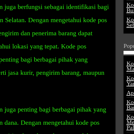
Ko
juga berfungsi sebagai identifikasi bagi
Buk
an Selatan. Dengan mengetahui kode pos
Ko
Se
engirim dan penerima barang dapat
hui lokasi yang tepat. Kode pos
Popu
 penting bagi berbagai pihak yang
Ko
Ma
rti jasa kurir, pengirim barang, maupun
Ko
Ya
Ap
Ko
Ba
 juga penting bagi berbagai pihak yang
Ko
n dana. Dengan mengetahui kode pos
Me
Pa