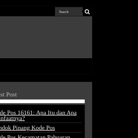
st Post
de Pos 16161: Apa Itu dan Apa
nfaatnya?
ndok Pinang Kode Pos
de Pos Kecamatan Pabuaran