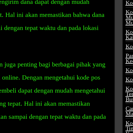
engirim dana dapat dengan mudah
Ko
Ko
at. Hal ini akan memastikan bahwa dana
Mu
Mu
i dengan tepat waktu dan pada lokasi
Ko
Ka
Ko
Pa
Ke
 juga penting bagi berbagai pihak yang
Ko
 online. Dengan mengetahui kode pos
Ko
Ko
pembeli dapat dengan mudah mengetahui
Te
Bu
ng tepat. Hal ini akan memastikan
Ca
Ma
kan sampai dengan tepat waktu dan pada
Ko
Ti