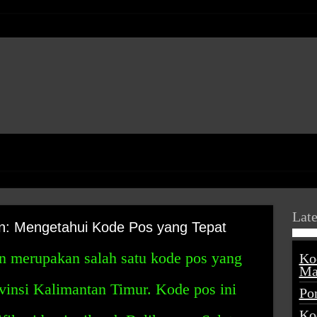
Late
n: Mengetahui Kode Pos yang Tepat
n merupakan salah satu kode pos yang
Ko
Ma
vinsi Kalimantan Timur. Kode pos ini
Po
Ko