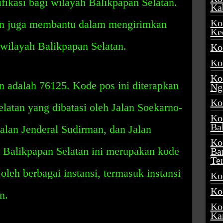
ifikasi bagi wilayah Balikpapan Selatan.
Ka
Ko
an juga membantu dalam mengirimkan
Ke
 wilayah Balikpapan Selatan.
Ko
Ko
Ko
n adalah 76125. Kode pos ini diterapkan
Ng
Ko
latan yang dibatasi oleh Jalan Soekarno-
Ko
Ba
Jalan Jenderal Sudirman, dan Jalan
Ko
 Balikpapan Selatan ini merupakan kode
Ba
Te
leh berbagai instansi, termasuk instansi
Ko
Ko
n.
Ko
Ka