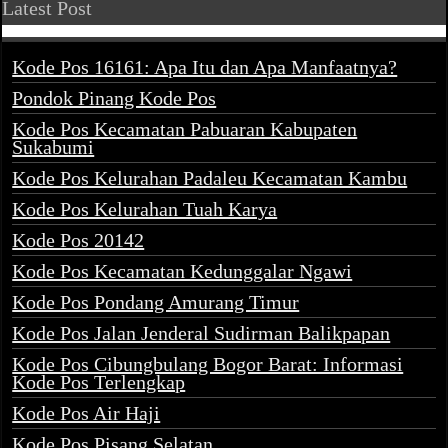
Latest Post
Kode Pos 16161: Apa Itu dan Apa Manfaatnya?
Pondok Pinang Kode Pos
Kode Pos Kecamatan Pabuaran Kabupaten
Sukabumi
Kode Pos Kelurahan Padaleu Kecamatan Kambu
Kode Pos Kelurahan Tuah Karya
Kode Pos 20142
Kode Pos Kecamatan Kedunggalar Ngawi
Kode Pos Pondang Amurang Timur
Kode Pos Jalan Jenderal Sudirman Balikpapan
Kode Pos Cibungbulang Bogor Barat: Informasi
Kode Pos Terlengkap
Kode Pos Air Haji
Kode Pos Pisang Selatan