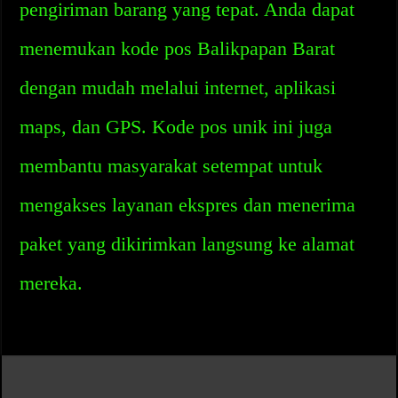
pengiriman barang yang tepat. Anda dapat
menemukan kode pos Balikpapan Barat
dengan mudah melalui internet, aplikasi
maps, dan GPS. Kode pos unik ini juga
membantu masyarakat setempat untuk
mengakses layanan ekspres dan menerima
paket yang dikirimkan langsung ke alamat
mereka.