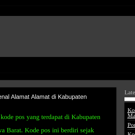
Late
nal Alamat Alamat di Kabupaten
Ko
Ma
kode pos yang terdapat di Kabupaten
Po
a Barat. Kode pos ini berdiri sejak
Ko