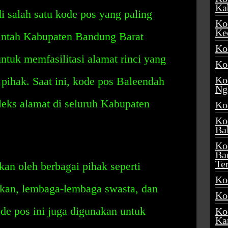
Ka
i salah satu kode pos yang paling
Ko
Ke
rintah Kabupaten Bandung Barat
Ko
tuk memfasilitasi alamat rinci yang
Ko
Ko
 pihak. Saat ini, kode pos Baleendah
Ng
eks alamat di seluruh Kabupaten
Ko
Ko
Ba
Ko
Ba
Te
an oleh berbagai pihak seperti
Ko
dikan, lembaga-lembaga swasta, dan
Ko
de pos ini juga digunakan untuk
Ko
Ka