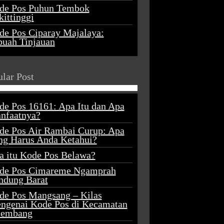
de Pos Puhun Tembok
ittinggi
de Pos Ciparay Majalaya:
buah Tinjauan
lar Post
de Pos 16161: Apa Itu dan Apa
nfaatnya?
de Pos Air Rambai Curup: Apa
ng Harus Anda Ketahui?
a itu Kode Pos Belawa?
de Pos Cimareme Ngamprah
ndung Barat
de Pos Mangsang – Kilas
ngenai Kode Pos di Kecamatan
lembang