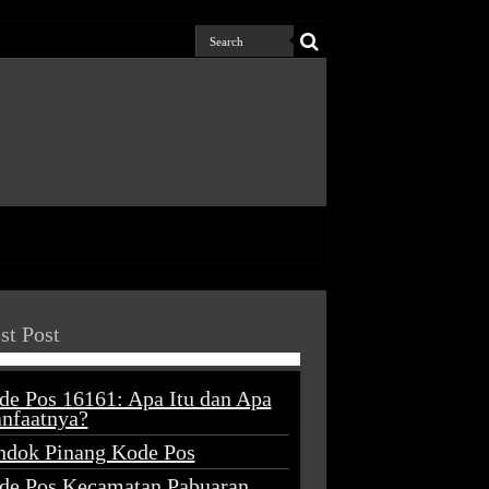
st Post
de Pos 16161: Apa Itu dan Apa
nfaatnya?
ndok Pinang Kode Pos
de Pos Kecamatan Pabuaran