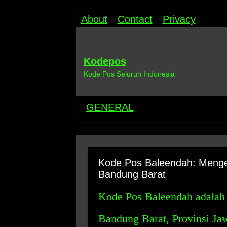
About
Contact
Privacy
Kodepos
Kode Pos Seluruh Indonesia
GENERAL
Kode Pos Baleendah: Menge
Bandung Barat
Kode Pos Baleendah adalah 
Bandung Barat, Provinsi Jaw