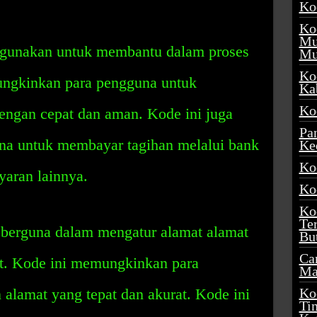
Ko
Ko
Mu
igunakan untuk membantu dalam proses
Mu
Ko
ngkinkan para pengguna untuk
Ka
Ko
ngan cepat dan aman. Kode ini juga
Pa
a untuk membayar tagihan melalui bank
Ke
Ko
yaran lainnya.
Ko
Ko
Te
berguna dalam mengatur alamat alamat
Bu
Ca
t. Kode ini memungkinkan para
Ma
alamat yang tepat dan akurat. Kode ini
Ko
Ti