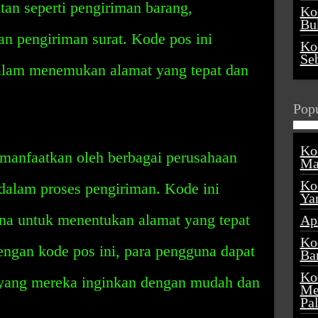
tan seperti pengiriman barang,
Ko
Buk
an pengiriman surat. Kode pos ini
Ko
Se
lam menemukan alamat yang tepat dan
Popu
Ko
manfaatkan oleh berbagai perusahaan
Ma
Ko
dalam proses pengiriman. Kode ini
Ya
a untuk menentukan alamat yang tepat
Ap
Ko
ngan kode pos ini, para pengguna dapat
Ba
Ko
 yang mereka inginkan dengan mudah dan
Me
Pa