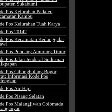
bupaten Sukabumi
de Pos Kelurahan Padaleu
camatan Kambu
de Pos Kelurahan Tuah Karya
de Pos 20142
de Pos Kecamatan Kedunggalar
awi
de Pos Pondang Amurang Timur
de Pos Jalan Jenderal Sudirman
likpapan
de Pos Cibungbulang Bogor
rat: Informasi Kode Pos
rlengkap
de Pos Air Haji
de Pos Pisang Selatan
de Pos Malangjiwan Colomadu
ranganyar