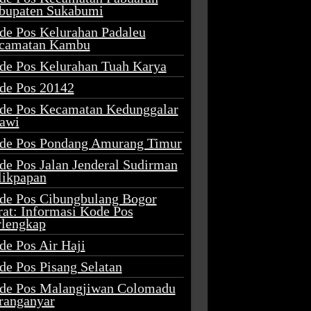
bupaten Sukabumi
de Pos Kelurahan Padaleu
camatan Kambu
de Pos Kelurahan Tuah Karya
de Pos 20142
de Pos Kecamatan Kedunggalar
awi
de Pos Pondang Amurang Timur
de Pos Jalan Jenderal Sudirman
likpapan
de Pos Cibungbulang Bogor
rat: Informasi Kode Pos
rlengkap
de Pos Air Haji
de Pos Pisang Selatan
de Pos Malangjiwan Colomadu
ranganyar