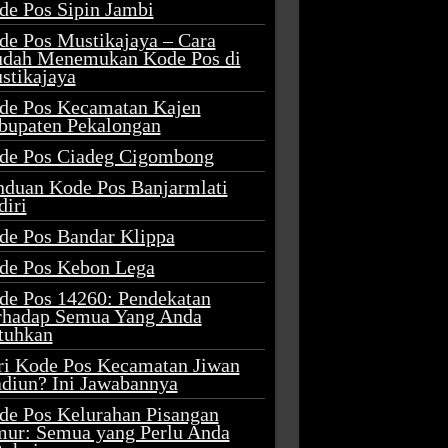
de Pos Sipin Jambi
de Pos Mustikajaya – Cara
dah Menemukan Kode Pos di
stikajaya
de Pos Kecamatan Kajen
bupaten Pekalongan
de Pos Ciadeg Cigombong
nduan Kode Pos Banjarmlati
diri
de Pos Bandar Klippa
de Pos Kebon Lega
de Pos 14260: Pendekatan
rhadap Semua Yang Anda
tuhkan
ri Kode Pos Kecamatan Jiwan
diun? Ini Jawabannya
de Pos Kelurahan Pisangan
mur: Semua yang Perlu Anda