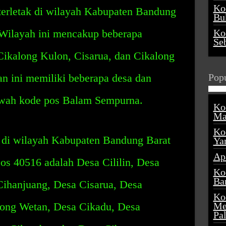
Ko
erletak di wilayah Kabupaten Bandung
Buk
 Wilayah ini mencakup beberapa
Ko
Se
Cikalong Kulon, Cisarua, dan Cikalong
 ini memiliki beberapa desa dan
Popu
bawah kode pos Balam Sempurna.
Ko
Ma
Ko
k di wilayah Kabupaten Bandung Barat
Ya
Ap
os 40516 adalah Desa Cililin, Desa
Ko
Ba
Cihanjuang, Desa Cisarua, Desa
Ko
long Wetan, Desa Cikadu, Desa
Me
Pa