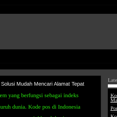
Late
Solusi Mudah Mencari Alamat Tepat
em yang berfungsi sebagai indeks
Ko
Ma
eluruh dunia. Kode pos di Indonesia
Po
Ko