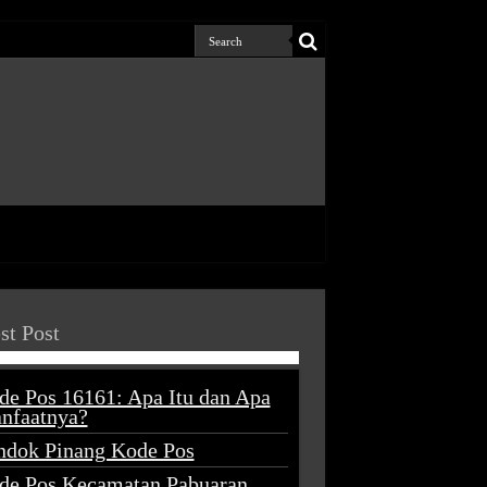
st Post
de Pos 16161: Apa Itu dan Apa
nfaatnya?
ndok Pinang Kode Pos
de Pos Kecamatan Pabuaran