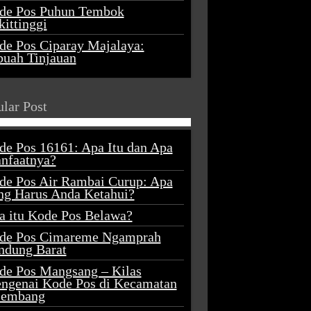
de Pos Puhun Tembok
ittinggi
de Pos Ciparay Majalaya:
buah Tinjauan
lar Post
de Pos 16161: Apa Itu dan Apa
nfaatnya?
de Pos Air Rambai Curup: Apa
ng Harus Anda Ketahui?
a itu Kode Pos Belawa?
de Pos Cimareme Ngamprah
ndung Barat
de Pos Mangsang – Kilas
ngenai Kode Pos di Kecamatan
lembang