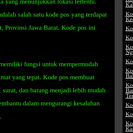
a yang menunjukkan lokasi tertentu.
Ka
Ko
alah salah satu kode pos yang terdapat
Ke
, Provinsi Jawa Barat. Kode pos ini
Ko
Ko
Ko
Ng
Ko
memiliki fungsi untuk mempermudah
Ko
Ba
mat yang tepat. Kode pos membuat
Ko
 surat, dan barang menjadi lebih mudah
Ba
Te
membantu dalam mengurangi kesalahan
Ko
Ko
.
Ko
Ka