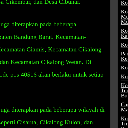
sa Cikembar, dan Desa Cibunar.
Ko
Ko
Mu
Mu
uga diterapkan pada beberapa
Ko
Ka
paten Bandung Barat. Kecamatan-
Ko
 Kecamatan Ciamis, Kecamatan Cikalong
Pa
Ke
 dan Kecamatan Cikalong Wetan. Di
Ko
kode pos 40516 akan berlaku untuk setiap
Ko
Ko
Te
Bu
Ca
ga diterapkan pada beberapa wilayah di
Ma
Ko
eperti Cisarua, Cikalong Kulon, dan
Ti