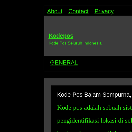
About
Contact
Privacy
Kodepos
Kode Pos Seluruh Indonesia
GENERAL
Kode Pos Balam Sempurna, 
Kode pos adalah sebuah sist
pengidentifikasi lokasi di s