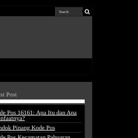
st Post
de Pos 16161: Apa Itu dan Apa
nfaatnya?
ndok Pinang Kode Pos
de Pos Kecamatan Pabuaran