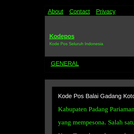
About
Contact
Privacy
Kodepos
Kode Pos Seluruh Indonesia
GENERAL
Kode Pos Balai Gadang Kot
Kabupaten Padang Pariaman
yang mempesona. Salah satu