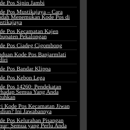
de Pos Sipin Jambi
de Pos Mustikajaya – Cara
dah Menemukan Kode Pos di
stikajaya
de Pos Kecamatan Kajen
bupaten Pekalongan
de Pos Ciadeg Cigombong
nduan Kode Pos Banjarmlati
diri
de Pos Bandar Klippa
de Pos Kebon Lega
de Pos 14260: Pendekatan
rhadap Semua Yang Anda
tuhkan
ri Kode Pos Kecamatan Jiwan
diun? Ini Jawabannya
de Pos Kelurahan Pisangan
mur: Semua yang Perlu Anda