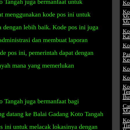
 Tangah juga bermanfaat untuk
Ko
Ko
at menggunakan kode pos ini untuk
Mu
Mu
engan lebih baik. Kode pos ini juga
Ko
Ka
administrasi dan membuat laporan
Ko
ode pos ini, pemerintah dapat dengan
Pa
Ke
layah mana yang memerlukan
Ko
Ko
Ko
Te
Bu
 Tangah juga bermanfaat bagi
Ca
Ma
ng datang ke Balai Gadang Koto Tangah
Ko
Ti
 ini untuk melacak lokasinya dengan