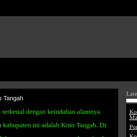
Late
o Tangah
 terkenal dengan keindahan alamnya
Ko
Ma
 kabupaten ini adalah Koto Tangah. Di
Po
Ko