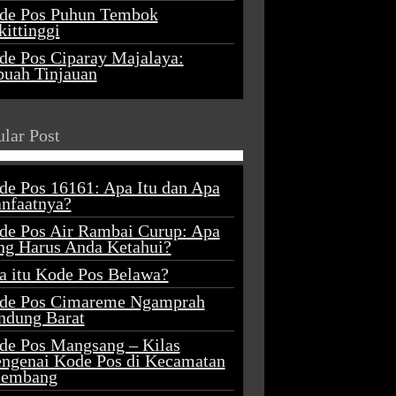
de Pos Puhun Tembok
ittinggi
de Pos Ciparay Majalaya:
buah Tinjauan
lar Post
de Pos 16161: Apa Itu dan Apa
nfaatnya?
de Pos Air Rambai Curup: Apa
ng Harus Anda Ketahui?
a itu Kode Pos Belawa?
de Pos Cimareme Ngamprah
ndung Barat
de Pos Mangsang – Kilas
ngenai Kode Pos di Kecamatan
lembang