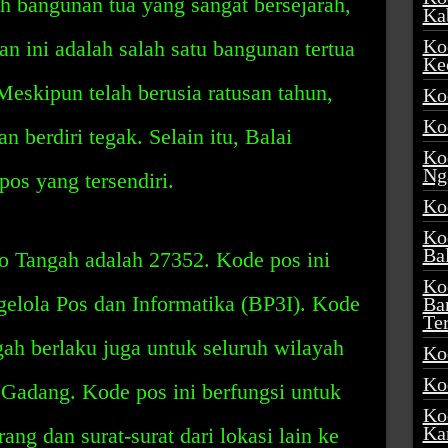
h bangunan tua yang sangat bersejarah,
Ka
Ko
n ini adalah salah satu bangunan tertua
Ke
Meskipun telah berusia ratusan tahun,
Ko
Ko
 berdiri tegak. Selain itu, Balai
Ko
Ng
os yang tersendiri.
Ko
Ko
Ba
 Tangah adalah 27352. Kode pos ini
Ko
gelola Pos dan Informatika (BP3I). Kode
Ba
Te
ah berlaku juga untuk seluruh wilayah
Ko
Ko
i Gadang. Kode pos ini berfungsi untuk
Ko
Ka
g dan surat-surat dari lokasi lain ke