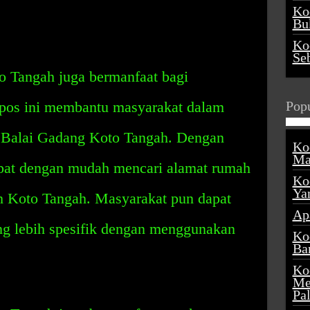
Ko
Buk
Ko
Se
 Tangah juga bermanfaat bagi
 pos ini membantu masyarakat dalam
Popu
i Balai Gadang Koto Tangah. Dengan
Ko
Ma
apat dengan mudah mencari alamat rumah
Ko
Ya
ah Koto Tangah. Masyarakat pun dapat
Ap
ang lebih spesifik dengan menggunakan
Ko
Ba
Ko
Me
Pa