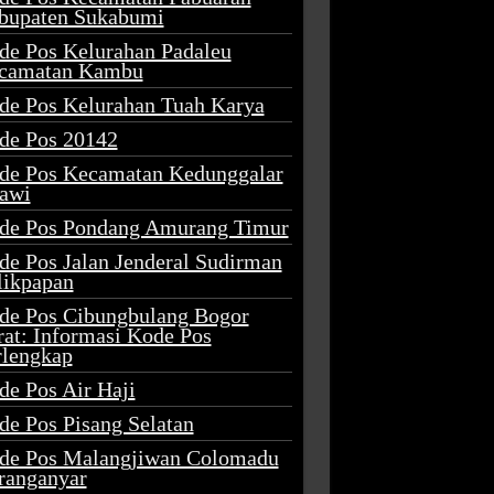
bupaten Sukabumi
de Pos Kelurahan Padaleu
camatan Kambu
de Pos Kelurahan Tuah Karya
de Pos 20142
de Pos Kecamatan Kedunggalar
awi
de Pos Pondang Amurang Timur
de Pos Jalan Jenderal Sudirman
likpapan
de Pos Cibungbulang Bogor
rat: Informasi Kode Pos
rlengkap
de Pos Air Haji
de Pos Pisang Selatan
de Pos Malangjiwan Colomadu
ranganyar