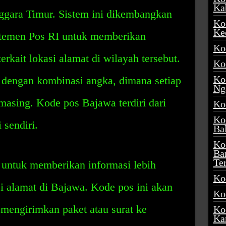
Ka
gara Timur. Sistem ini dikembangkan
Ko
Ke
rtemen Pos RI untuk memberikan
Ko
erkait lokasi alamat di wilayah tersebut.
Ko
Ko
dengan kombinasi angka, dimana setiap
Ng
masing. Kode pos Bajawa terdiri dari
Ko
Ko
 sendiri.
Ba
Ko
Ba
Te
untuk memberikan informasi lebih
Ko
asi alamat di Bajawa. Kode pos ini akan
Ko
mengirimkan paket atau surat ke
Ko
Ka