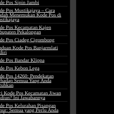
de Pos Sipin Jambi
de Pos Mustikajaya – Cara
dah Menemukan Kode Pos di
stikajaya
de Pos Kecamatan Kajen
bupaten Pekalongan
de Pos Ciadeg Cigombong
nduan Kode Pos Banjarmlati
diri
de Pos Bandar Klippa
de Pos Kebon Lega
de Pos 14260: Pendekatan
rhadap Semua Yang Anda
tuhkan
ri Kode Pos Kecamatan Jiwan
diun? Ini Jawabannya
de Pos Kelurahan Pisangan
mur: Semua yang Perlu Anda