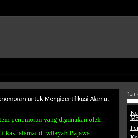
Late
nomoran untuk Mengidentifikasi Alamat
Ko
Ma
stem penomoran yang digunakan oleh
Po
fikasi alamat di wilayah Bajawa,
Ko