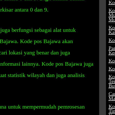
Ko
kisar antara 0 dan 9.
Ko
Mu
Mu
Ko
juga berfungsi sebagai alat untuk
Ka
Ko
i Bajawa. Kode pos Bajawa akan
Pa
ri lokasi yang benar dan juga
Ke
Ko
formasi lainnya. Kode pos Bajawa juga
Ko
t statistik wilayah dan juga analisis
Ko
Te
Bu
Ca
Ma
guna untuk mempermudah pemrosesan
Ko
Ti