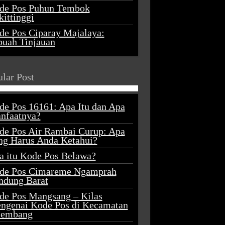
de Pos Puhun Tembok
ittinggi
de Pos Ciparay Majalaya:
buah Tinjauan
lar Post
de Pos 16161: Apa Itu dan Apa
nfaatnya?
de Pos Air Rambai Curup: Apa
ng Harus Anda Ketahui?
a itu Kode Pos Belawa?
de Pos Cimareme Ngamprah
ndung Barat
de Pos Mangsang – Kilas
ngenai Kode Pos di Kecamatan
lembang