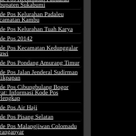
bupaten Sukabumi
de Pos Kelurahan Padaleu
camatan Kambu
de Pos Kelurahan Tuah Karya
de Pos 20142
de Pos Kecamatan Kedunggalar
awi
de Pos Pondang Amurang Timur
de Pos Jalan Jenderal Sudirman
likpapan
de Pos Cibungbulang Bogor
rat: Informasi Kode Pos
rlengkap
de Pos Air Haji
de Pos Pisang Selatan
de Pos Malangjiwan Colomadu
ranganyar