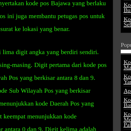
nyertakan kode pos Bajawa yang berlaku
Ko
Buk
os ini juga membantu petugas pos untuk
Ko
Se
surat ke lokasi yang benar.
Popu
 lima digit angka yang berdiri sendiri.
Ko
sing-masing. Digit pertama dari kode pos
Ma
Ko
h Pos yang berkisar antara 8 dan 9.
Ya
de Sub Wilayah Pos yang berkisar
Ap
Ko
ga menunjukkan kode Daerah Pos yang
Ba
Ko
git keempat menunjukkan kode
Me
Pa
 antara 0 dan 9. Digit kelima adalah