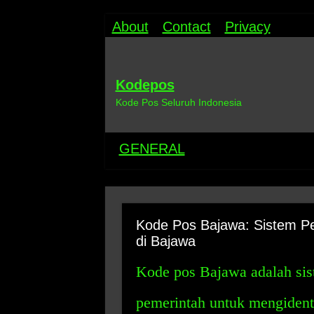
About
Contact
Privacy
Kodepos
Kode Pos Seluruh Indonesia
GENERAL
Kode Pos Bajawa: Sistem Pe
di Bajawa
Kode pos Bajawa adalah si
pemerintah untuk mengidenti