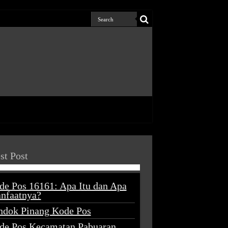
st Post
de Pos 16161: Apa Itu dan Apa
nfaatnya?
ndok Pinang Kode Pos
de Pos Kecamatan Pabuaran